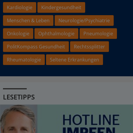
Kardiologie
Kindergesundheit
Menschen & Leben
Neurologie/Psychiatrie
Onkologie
Ophthalmologie
Pneumologie
PolitKompass Gesundheit
Rechtssplitter
Rheumatologie
Seltene Erkrankungen
LESETIPPS