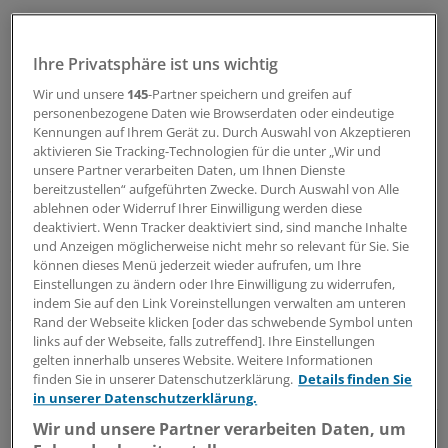
Ihre Privatsphäre ist uns wichtig
Wir und unsere
145
-Partner speichern und greifen auf
personenbezogene Daten wie Browserdaten oder eindeutige
Kennungen auf Ihrem Gerät zu. Durch Auswahl von Akzeptieren
aktivieren Sie Tracking-Technologien für die unter „Wir und
Mit seinem Urteil folgte das Gericht dem Antrag der
unsere Partner verarbeiten Daten, um Ihnen Dienste
Staatsanwaltschaft. Die Verteidigung hatte sich gegen
bereitzustellen“ aufgeführten Zwecke. Durch Auswahl von Alle
ablehnen oder Widerruf Ihrer Einwilligung werden diese
eine Feststellung der besonderen Schwere der Schuld
deaktiviert. Wenn Tracker deaktiviert sind, sind manche Inhalte
und gegen eine Sicherungsverwahrung im Anschluss an
und Anzeigen möglicherweise nicht mehr so relevant für Sie. Sie
die Haftstrafe ausgesprochen.
können dieses Menü jederzeit wieder aufrufen, um Ihre
Einstellungen zu ändern oder Ihre Einwilligung zu widerrufen,
indem Sie auf den Link Voreinstellungen verwalten am unteren
LESEN SIE AUCH
Rand der Webseite klicken [oder das schwebende Symbol unten
links auf der Webseite, falls zutreffend]. Ihre Einstellungen
Landgericht Berlin
gelten innerhalb unseres Website. Weitere Informationen
15 Patienten ermordet? Berliner Palliativarzt
finden Sie in unserer Datenschutzerklärung.
Details finden Sie
schweigt zum Prozessauftakt
in unserer Datenschutzerklärung.
Wir und unsere Partner verarbeiten Daten, um
Überraschendes Geständnis