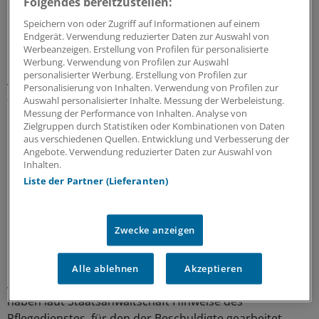
Folgendes bereitzustellen:
Speichern von oder Zugriff auf Informationen auf einem
Der Arzt hatte nach monatelangem Schweigen
Endgerät. Verwendung reduzierter Daten zur Auswahl von
überraschend am 25. Juni gestanden, zwölf schwer
Werbeanzeigen. Erstellung von Profilen für personalisierte
kranke Patientinnen und Patienten bei Hausbesuchen
Werbung. Verwendung von Profilen zur Auswahl
personalisierter Werbung. Erstellung von Profilen zur
getötet zu haben. Er habe sich eingeredet, das Richtige
Personalisierung von Inhalten. Verwendung von Profilen zur
zu tun und Patienten „Leid und Siechtum“ zu ersparen,
Auswahl personalisierter Inhalte. Messung der Werbeleistung.
hieß es in seiner Erklärung. Zum Abschluss des
Messung der Performance von Inhalten. Analyse von
Zielgruppen durch Statistiken oder Kombinationen von Daten
Prozesses entschuldigte er sich erneut bei den
aus verschiedenen Quellen. Entwicklung und Verbesserung der
Hinterbliebenen.
Angebote. Verwendung reduzierter Daten zur Auswahl von
Inhalten.
Der Arzt, der verheiratet ist und einen Sohn im
Liste der Partner (Lieferanten)
Grundschulalter hat, sitzt seit Anfang August 2024 in
Untersuchungshaft. Auslöser der Ermittlungen waren
Zwecke anzeigen
Brände, die er gelegt haben soll, um Tötungen von
Patienten zu verdecken. Zunächst wurde wegen
Brandstiftung mit Todesfolge ermittelt. Dabei geriet der
Alle ablehnen
Akzeptieren
Angeklagte zunehmend in den Fokus. Dazu beigetragen
haben laut Staatsanwaltschaft Hinweise des
Pflegedienstes, für den der Beschuldigte gearbeitet