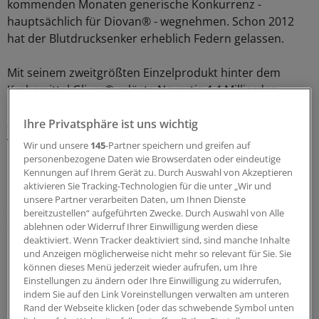
kommenden Monaten generische Konkurrenz -
hauptsächlich für Diovan® - wegnehmen. Schon 2012
hat der Blutdrucksenker erheblich Federn gelassen.
Mit seinem zweitgrößten Einzelprodukt hinter dem
Krebsmittel Glivec® erlöste Novartis 4,4 Milliarden
Dollar (-22 Prozent). Immerhin können die Schweizer
aktuell acht, darunter drei mehrfache Blockbuster
Ihre Privatsphäre ist uns wichtig
vorweisen. Vor zehn Jahren waren es drei.
Wir und unsere
145
-Partner speichern und greifen auf
personenbezogene Daten wie Browserdaten oder eindeutige
Kennungen auf Ihrem Gerät zu. Durch Auswahl von Akzeptieren
Das stärkste Wachstum verbuchte 2012 der jüngste
aktivieren Sie Tracking-Technologien für die unter „Wir und
Neuzugang unter den Präparaten, mit denen mehr als
unsere Partner verarbeiten Daten, um Ihnen Dienste
eine Milliarde Dollar pro anno erwirtschaftet werden:
bereitzustellen“ aufgeführten Zwecke. Durch Auswahl von Alle
das orale MS-Mittel Gilenya® (Fingolimod).
ablehnen oder Widerruf Ihrer Einwilligung werden diese
deaktiviert. Wenn Tracker deaktiviert sind, sind manche Inhalte
und Anzeigen möglicherweise nicht mehr so relevant für Sie. Sie
Die erst seit rund zwei Jahren vermarktete Innovation
können dieses Menü jederzeit wieder aufrufen, um Ihre
legte um stolze 142 Prozent auf knapp 1,2 Milliarden
Einstellungen zu ändern oder Ihre Einwilligung zu widerrufen,
Dollar Umsatz zu. Besonders gute Zuwächse schafften
indem Sie auf den Link Voreinstellungen verwalten am unteren
Rand der Webseite klicken [oder das schwebende Symbol unten
unter den ganz großen Produkten auch das Augenmittel