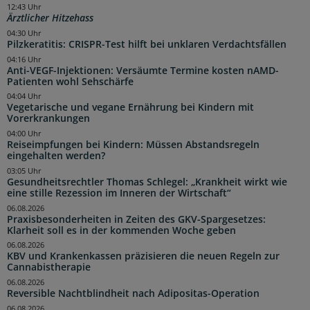
12:43 Uhr
Ärztlicher Hitzehass
04:30 Uhr
Pilzkeratitis: CRISPR-Test hilft bei unklaren Verdachtsfällen
04:16 Uhr
Anti-VEGF-Injektionen: Versäumte Termine kosten nAMD-
Patienten wohl Sehschärfe
04:04 Uhr
Vegetarische und vegane Ernährung bei Kindern mit
Vorerkrankungen
04:00 Uhr
Reiseimpfungen bei Kindern: Müssen Abstandsregeln
eingehalten werden?
03:05 Uhr
Gesundheitsrechtler Thomas Schlegel: „Krankheit wirkt wie
eine stille Rezession im Inneren der Wirtschaft“
06.08.2026
Praxisbesonderheiten in Zeiten des GKV-Spargesetzes:
Klarheit soll es in der kommenden Woche geben
06.08.2026
KBV und Krankenkassen präzisieren die neuen Regeln zur
Cannabistherapie
06.08.2026
Reversible Nachtblindheit nach Adipositas-Operation
06.08.2026