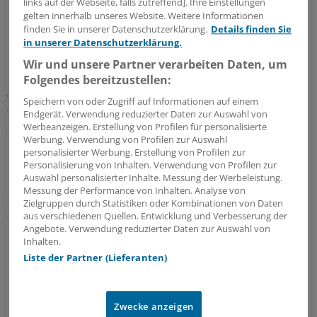
links auf der Webseite, falls zutreffend]. Ihre Einstellungen
Lucentis® (Ranibizumab) und die Blutdruckkombi
gelten innerhalb unseres Website. Weitere Informationen
Exforge® (Amlodipin + Valsartan).
finden Sie in unserer Datenschutzerklärung.
Details finden Sie
in unserer Datenschutzerklärung.
Novartis 2012: Der erstarkte Dollar drückte die
Wir und unsere Partner verarbeiten Daten, um
Einnahmen um drei Prozent auf 56,7 Milliarden Dollar
Folgendes bereitzustellen:
(rund 46,5 Milliarden Euro). Niedrigere Kosten sorgten
Speichern von oder Zugriff auf Informationen auf einem
für eine Zunahme des Betriebsgewinns um 4,5 Prozent
Endgerät. Verwendung reduzierter Daten zur Auswahl von
Werbeanzeigen. Erstellung von Profilen für personalisierte
auf 11,5 Milliarden Dollar.
Werbung. Verwendung von Profilen zur Auswahl
personalisierter Werbung. Erstellung von Profilen zur
Der Überschuss stieg um vier Prozent auf 9,6 Milliarden
Personalisierung von Inhalten. Verwendung von Profilen zur
Auswahl personalisierter Inhalte. Messung der Werbeleistung.
Dollar. Mit verschreibungspflichtigen Originalen wurden
Messung der Performance von Inhalten. Analyse von
32,2 Milliarden Dollar (-1,0 Prozent) erlöst. Die Dividende
Zielgruppen durch Statistiken oder Kombinationen von Daten
soll 2,30 Franken je Aktie betragen (+2,0 Prozent).
aus verschiedenen Quellen. Entwicklung und Verbesserung der
Angebote. Verwendung reduzierter Daten zur Auswahl von
Inhalten.
0
Liste der Partner (Lieferanten)
Schlagworte:
Zwecke anzeigen
Unternehmen