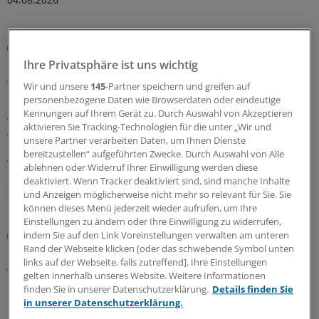
Gesundheitsbezogene Testlogos
Bundesgerichtshof zu Focus-Ärztesiegeln: Für
Ihre Privatsphäre ist uns wichtig
Ärzterankings gelten strenge Maßstäbe
Wir und unsere
145
-Partner speichern und greifen auf
Der Bundesgerichtshof verschärft Anforderungen an
personenbezogene Daten wie Browserdaten oder eindeutige
Kennungen auf Ihrem Gerät zu. Durch Auswahl von Akzeptieren
Ärztesiegel: Focus-Auszeichnungen müssten
aktivieren Sie Tracking-Technologien für die unter „Wir und
Aussagekraft und Grenzen des Rankings klar erkennen
unsere Partner verarbeiten Daten, um Ihnen Dienste
lassen. Ein OLG muss nun erneut prüfen, ob Irreführung
bereitzustellen“ aufgeführten Zwecke. Durch Auswahl von Alle
vorliegt.
ablehnen oder Widerruf Ihrer Einwilligung werden diese
deaktiviert. Wenn Tracker deaktiviert sind, sind manche Inhalte
30.07.2026
und Anzeigen möglicherweise nicht mehr so relevant für Sie. Sie
können dieses Menü jederzeit wieder aufrufen, um Ihre
Einstellungen zu ändern oder Ihre Einwilligung zu widerrufen,
Heilpraktikerin scheitert mit Beschwerde
indem Sie auf den Link Voreinstellungen verwalten am unteren
Bundesverfassungsgericht bestätigt
Rand der Webseite klicken [oder das schwebende Symbol unten
links auf der Webseite, falls zutreffend]. Ihre Einstellungen
Arztvorbehalt bei Eigenbluttherapien
gelten innerhalb unseres Website. Weitere Informationen
Blutentnahmen zur Herstellung nichthomöopathischer
finden Sie in unserer Datenschutzerklärung.
Details finden Sie
Eigenblutprodukte bleiben Ärzten vorbehalten. Das
in unserer Datenschutzerklärung.