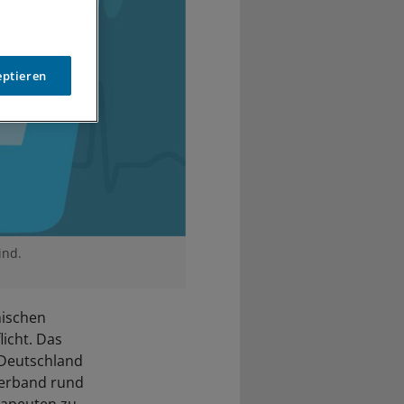
eptieren
ind.
nischen
icht. Das
 Deutschland
 Verband rund