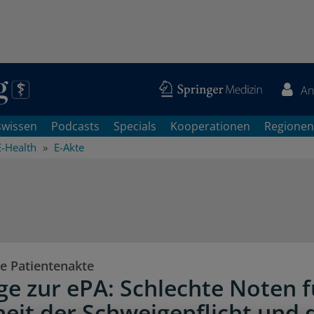
An
swissen
Podcasts
Specials
Kooperationen
Regionen
E-Health
E-Akte
he Patientenakte
e zur ePA: Schlechte Noten f
heit der Schweigepflicht und 