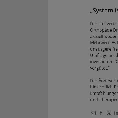
„System i
Der stellver
Orthopäde Dr.
aktuell weder
Mehrwert. Es k
unausgereifte
Umfrage an, d
investieren. 
vergütet.“
Der Ärzteverb
hinsichtlich P
Empfehlungen
und -therapeu