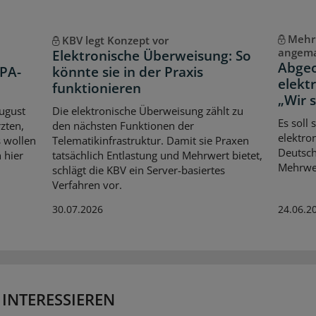
Mehr
KBV legt Konzept vor
angem
Elektronische Überweisung: So
Abgeo
ePA-
könnte sie in der Praxis
elekt
funktionieren
„Wir 
August
Die elektronische Überweisung zählt zu
Es soll
zten,
den nächsten Funktionen der
elektro
s wollen
Telematikinfrastruktur. Damit sie Praxen
Deutsch
 hier
tatsächlich Entlastung und Mehrwert bietet,
Mehrwer
schlägt die KBV ein Server-basiertes
Verfahren vor.
30.07.2026
24.06.2
 INTERESSIEREN