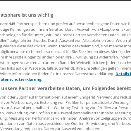
chutz
vatsphäre ist uns wichtig
nsere
145
-Partner speichern und greifen auf personenbezogene Daten wie 
and MEDI registriert Unzufriedenheiten beim Umgang mit 
utige Kennungen auf Ihrem Gerät zu. Durch Auswahl von Akzeptieren aktivi
n Patientenakte. Besonders bei den Bereichen ärztliche Sch
echnologien für die unter „Wir und unsere Partner verarbeiten Daten, um I
tz ist noch Luft nach oben.
ellen“ aufgeführten Zwecke. Durch Auswahl von Alle ablehnen oder Widerruf
ng werden diese deaktiviert. Wenn Tracker deaktiviert sind, sind manche Inh
öglicherweise nicht mehr so relevant für Sie. Sie können dieses Menü jeder
um Ihre Einstellungen zu ändern oder Ihre Einwilligung zu widerrufen, indem
13.02.2026, 15:29 Uhr
nstellungen verwalten am unteren Rand der Webseite klicken [oder das sc
en links auf der Webseite, falls zutreffend]. Ihre Einstellungen gelten inner
eitere Informationen finden Sie in unserer Datenschutzerklärung.
Details 
Datenschutzerklärung.
 unsere Partner verarbeiten Daten, um Folgendes bereit
von oder Zugriff auf Informationen auf einem Endgerät. Verwendung reduzi
l von Werbeanzeigen. Erstellung von Profilen für personalisierte Werbung
en zur Auswahl personalisierter Werbung. Erstellung von Profilen zur Person
en. Verwendung von Profilen zur Auswahl personalisierter Inhalte. Messung
ung. Messung der Performance von Inhalten. Analyse von Zielgruppen durch
inationen von Daten aus verschiedenen Quellen. Entwicklung und Verbess
 Verwendung reduzierter Daten zur Auswahl von Inhalten.