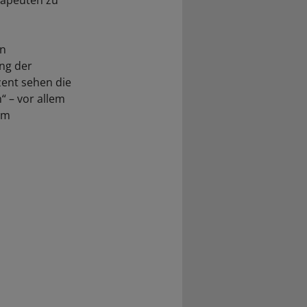
rapeuten zu
en
ung der
zent sehen die
“ – vor allem
im