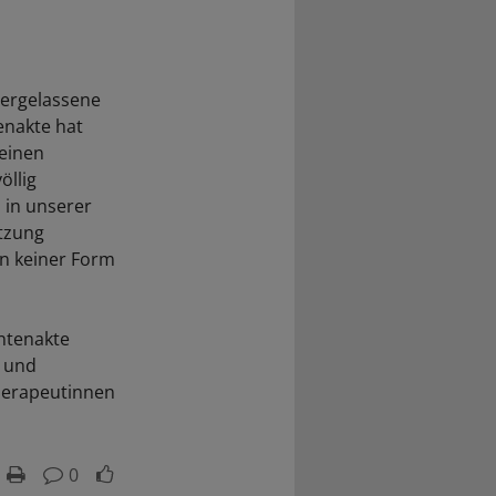
dergelassene
enakte hat
 einen
öllig
 in unserer
utzung
in keiner Form
ntenakte
n und
herapeutinnen
0