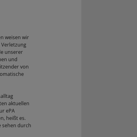
en weisen wir
 Verletzung
ele unserer
nnen und
sitzender von
somatische
alltag
ten aktuellen
ur ePA
, heißt es.
e sehen durch