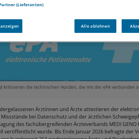
 Partner (Lieferanten)
 anzeigen
Alle ablehnen
Akz
d kritisieren die technischen Hürden, die mit der ePA verbunden s
dergelassenen Ärztinnen und Ärzte attestieren der elektro
 Missstände bei Datenschutz und der ärztlichen Schweigepfl
efragung des fachübergreifenden Ärzteverbands MEDI GENO
uell veröffentlicht wurde. Bis Ende Januar 2026 befragte der