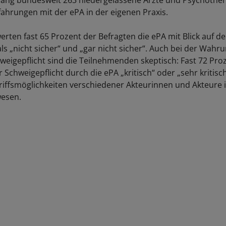
lang bundesweit 263 niedergelassene Ärzte und Psychothe
fahrungen mit der ePA in der eigenen Praxis.
ten fast 65 Prozent der Befragten die ePA mit Blick auf d
ls „nicht sicher“ und „gar nicht sicher“. Auch bei der Wahr
hweigepflicht sind die Teilnehmenden skeptisch: Fast 72 Pro
 Schweigepflicht durch die ePA „kritisch“ oder „sehr kritisch
riffsmöglichkeiten verschiedener Akteurinnen und Akteure 
esen.