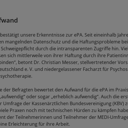
fwand
bestätigt unsere Erkenntnisse zur ePA. Seit eineinhalb Jahr
den mangelnden Datenschutz und die Haftungsprobleme bei
 Schweigepflicht durch die intransparenten Zugriffe hin. Vi
sen sich mittlerweile von ihrer Haftung durch ihre Patienti
binden“, betont Dr. Christian Messer, stellvertretender Vor
tschland e. V. und niedergelassener Facharzt für Psycho
sychotherapie.
te der Befragten bewertet den Aufwand für die ePA im Praxis
 „aufwendig“ oder sogar „erheblich aufwendig“. Auch die ers
r Umfrage der Kassenärztlichen Bundesvereinigung (KBV) z
 viele Praxen noch mit technischen Hürden zu kämpfen haben
ent der Teilnehmerinnen und Teilnehmer der MEDI-Umfrag
ine Erleichterung für ihre Arbeit.