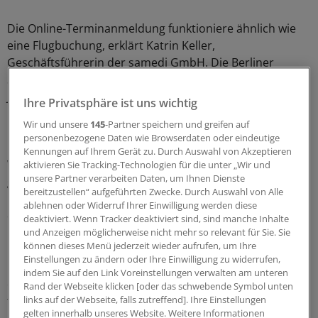
Die Online-Terminanmeldung funktioniere ähnlich wie
eine Flugbuchung, erklärt Katrin Keller,
Geschäftsführerin der samedi GmbH. Die Berliner
Softwarefirma hat die Websoftware bereits vor zehn
Jahren entwickelt und vernetzt nun damit den Vivantes-
Ihre Privatsphäre ist uns wichtig
Konzern.
Wir und unsere
145
-Partner speichern und greifen auf
personenbezogene Daten wie Browserdaten oder eindeutige
"Die gewohnte Anmeldung in der Praxis ist auf einer
Kennungen auf Ihrem Gerät zu. Durch Auswahl von Akzeptieren
Website einfach digital abgebildet", so Keller. Patienten
aktivieren Sie Tracking-Technologien für die unter „Wir und
unsere Partner verarbeiten Daten, um Ihnen Dienste
geben dort zunächst ihre Krankenkasse sowie ihr
bereitzustellen“ aufgeführten Zwecke. Durch Auswahl von Alle
Geburtsdatum ein und wählen im zweiten Schritt die Art
ablehnen oder Widerruf Ihrer Einwilligung werden diese
des Termins. "Dies ist wichtig, um die Ressourcen der
deaktiviert. Wenn Tracker deaktiviert sind, sind manche Inhalte
Mediziner gut einzuplanen", sagt Keller.
und Anzeigen möglicherweise nicht mehr so relevant für Sie. Sie
können dieses Menü jederzeit wieder aufrufen, um Ihre
Einstellungen zu ändern oder Ihre Einwilligung zu widerrufen,
Damit sei bereits im Vorfeld der Sprechstunde klar, ob
indem Sie auf den Link Voreinstellungen verwalten am unteren
eine Diagnose zu erstellen ist, eine Behandlung
Rand der Webseite klicken [oder das schwebende Symbol unten
fortgeführt werden muss oder spezielle Medizintechnik
links auf der Webseite, falls zutreffend]. Ihre Einstellungen
gelten innerhalb unseres Website. Weitere Informationen