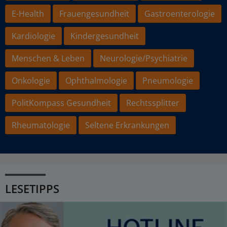
E-Health
Frauengesundheit
Gastroenterologie
Kardiologie
Kindergesundheit
Menschen & Leben
Neurologie/Psychiatrie
Onkologie
Ophthalmologie
Pneumologie
PolitKompass Gesundheit
Rechtssplitter
Rheumatologie
Seltene Erkrankungen
LESETIPPS