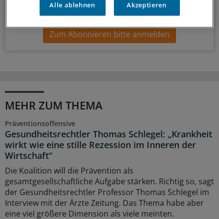
Alle ablehnen
Akzeptieren
wöchentlich (Sonntag)
Zum Abonnieren bitte anmelden
MEHR ZUM THEMA
Präventionsoffensive
Gesundheitsrechtler Thomas Schlegel: „Krankheit
wirkt wie eine stille Rezession im Inneren der
Wirtschaft“
Die Koalition will die Prävention als
gesamtgesellschaftliche Aufgabe stärken. Richtig so, sagt
der Gesundheitsrechtler Professor Thomas Schlegel im
Interview mit der Ärzte Zeitung. Das Thema habe aber
eine viel größere Dimension als viele meinten.