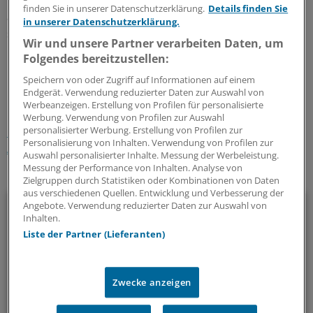
benötigt werde. Die Patienten können auf der Website
finden Sie in unserer Datenschutzerklärung.
Details finden Sie
auch Termine verwalten, verschieben oder absagen
in unserer Datenschutzerklärung.
sowie online ein Gesundheitstagebuch führen.
(wer)
Wir und unsere Partner verarbeiten Daten, um
Folgendes bereitzustellen:
0
Speichern von oder Zugriff auf Informationen auf einem
Endgerät. Verwendung reduzierter Daten zur Auswahl von
Werbeanzeigen. Erstellung von Profilen für personalisierte
Schlagworte:
Werbung. Verwendung von Profilen zur Auswahl
personalisierter Werbung. Erstellung von Profilen zur
Unternehmen
E-Health
Klinik-Management
Berlin
Personalisierung von Inhalten. Verwendung von Profilen zur
Arzt und Patient
Auswahl personalisierter Inhalte. Messung der Werbeleistung.
Messung der Performance von Inhalten. Analyse von
Ihr Newsletter zum Thema
Zielgruppen durch Statistiken oder Kombinationen von Daten
aus verschiedenen Quellen. Entwicklung und Verbesserung der
Beruf & Alltag
Angebote. Verwendung reduzierter Daten zur Auswahl von
Inhalten.
Liste der Partner (Lieferanten)
Die Sonntagslektüre: Lesen Sie Wissenswertes und
Nützliches für Ihre tägliche Arbeit, lassen Sie sich von
Kolleginnen und Kollegen inspirieren - und seien Sie immer
Zwecke anzeigen
einen Schritt voraus.