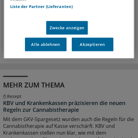
Liste der Partner (Lieferanten)
einen Schritt voraus.
wöchentlich (Sonntag)
Zwecke anzeigen
Zum Abonnieren bitte anmelden
Alle ablehnen
Akzeptieren
MEHR ZUM THEMA
Rezept
KBV und Krankenkassen präzisieren die neuen
Regeln zur Cannabistherapie
Mit dem GKV-Spargesetz wurden auch die Regeln für die
Cannabistherapie auf Kasse verschärft. KBV und
Krankenkassen stellen nun klar, wie mit dem