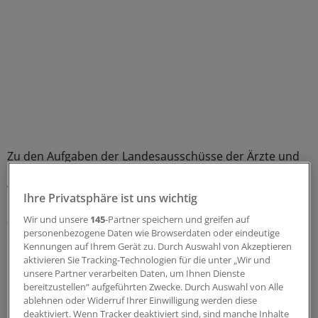
Zu den Aufgaben der Landesausschüsse der Ärzte und
Krankenkassen gehören die Feststellung des
Versorgungsgrades und das Einleiten der erforderlichen
Ihre Privatsphäre ist uns wichtig
Maßnahmen, um eine ausreichende hausärztliche und
Wir und unsere
145
-Partner speichern und greifen auf
fachärztliche Versorgung der Bevölkerung in der
personenbezogene Daten wie Browserdaten oder eindeutige
entsprechenden Region herzustellen.
Kennungen auf Ihrem Gerät zu. Durch Auswahl von Akzeptieren
aktivieren Sie Tracking-Technologien für die unter „Wir und
unsere Partner verarbeiten Daten, um Ihnen Dienste
Der zweite Beschluss legt fest, dass GKV-Patienten mit
bereitzustellen“ aufgeführten Zwecke. Durch Auswahl von Alle
bestimmten Hauterkrankungen künftig Anspruch auf
ablehnen oder Widerruf Ihrer Einwilligung werden diese
eine Balneofototherapie haben.
deaktiviert. Wenn Tracker deaktiviert sind, sind manche Inhalte