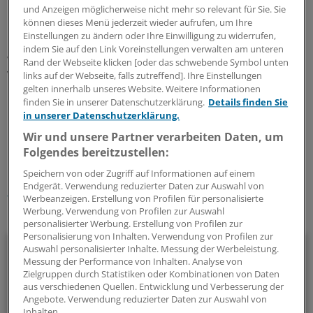
und Anzeigen möglicherweise nicht mehr so relevant für Sie. Sie
können dieses Menü jederzeit wieder aufrufen, um Ihre
Die dritte Veröffentlichung betrifft Clopidogrel als
Einstellungen zu ändern oder Ihre Einwilligung zu widerrufen,
Monotherapie. Die Kassen tragen die Therapie nur noch,
indem Sie auf den Link Voreinstellungen verwalten am unteren
wenn zusätzlich eine nachgewiesene periphere arterielle
Rand der Webseite klicken [oder das schwebende Symbol unten
Verschlusskrankheit besteht oder eine ASS-
links auf der Webseite, falls zutreffend]. Ihre Einstellungen
gelten innerhalb unseres Website. Weitere Informationen
Unverträglichkeit vorliegt.
finden Sie in unserer Datenschutzerklärung.
Details finden Sie
in unserer Datenschutzerklärung.
0
Wir und unsere Partner verarbeiten Daten, um
Folgendes bereitzustellen:
Schlagworte:
Speichern von oder Zugriff auf Informationen auf einem
Endgerät. Verwendung reduzierter Daten zur Auswahl von
Recht
Praxisführung
Vertragsarztrecht
Werbeanzeigen. Erstellung von Profilen für personalisierte
Werbung. Verwendung von Profilen zur Auswahl
Ihr Newsletter zum Thema
personalisierter Werbung. Erstellung von Profilen zur
Personalisierung von Inhalten. Verwendung von Profilen zur
Beruf & Alltag
Auswahl personalisierter Inhalte. Messung der Werbeleistung.
Messung der Performance von Inhalten. Analyse von
Zielgruppen durch Statistiken oder Kombinationen von Daten
Die Sonntagslektüre: Lesen Sie Wissenswertes und
aus verschiedenen Quellen. Entwicklung und Verbesserung der
Nützliches für Ihre tägliche Arbeit, lassen Sie sich von
Angebote. Verwendung reduzierter Daten zur Auswahl von
Kolleginnen und Kollegen inspirieren - und seien Sie immer
Inhalten.