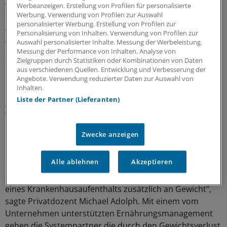
Werbeanzeigen. Erstellung von Profilen für personalisierte
Vorpommern" mit 3000 Patienten mit Herzinsuffizienz
Werbung. Verwendung von Profilen zur Auswahl
und Vorhofflimmern beteiligt. Dabei soll untersucht
personalisierter Werbung. Erstellung von Profilen zur
werden, wie sich Behandlungs- und Medikationskosten
Personalisierung von Inhalten. Verwendung von Profilen zur
Auswahl personalisierter Inhalte. Messung der Werbeleistung.
verringern lassen. Frensch entwarf für die
Messung der Performance von Inhalten. Analyse von
Selektivversorgung das "Doppelte kritische Masse-
Zielgruppen durch Statistiken oder Kombinationen von Daten
Problem". Ärzten fehle der Anreiz, für einen Bruchteil
aus verschiedenen Quellen. Entwicklung und Verbesserung der
Angebote. Verwendung reduzierter Daten zur Auswahl von
ihrer Patienten Versorgungsprogramme anzubieten.
Inhalten.
Krankenkassen erwarteten aber eine möglichst breite
Liste der Partner (Lieferanten)
Abdeckung der Ärztebasis. Deshalb müsse die vernetzte
Versorgung Teil der Regelversorgung werden.
Zwecke anzeigen
Der Mangelernährung im Krankenhaus will das
Universitätsklinikum Tübingen durch eine
Alle ablehnen
Akzeptieren
Zusammenarbeit mit der B. Braun Melsungen AG
begegnen. "Fast jeder zweite Patient verliert während
eines Krankenhausaufenthalts zusätzlich an Gewicht",
sagte Privatdozent Michael Adolph. Mit einem vom
Unternehmen unterstützten Ernährungsmanagement
gehen die Systempartner die durch den Gewichtsverlust