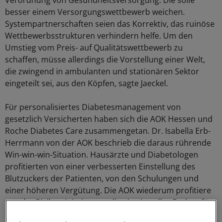
Verordnung von Gesundheitsversorgung. Die solle
besser einem Versorgungswettbewerb weichen.
Systempartnerschaften seien das Korrektiv, das ruinöse
Wettbewerbsstrukturen verhindern helfe. Um den
Umstieg vom Preis- auf Qualitätswettbewerb zu
schaffen, müsse allerdings die Vorstellung einer Welt,
die zwingend in ambulanten und stationären Sektor
eingeteilt sei, aus den Köpfen, sagte Jaeckel.
Für personalisiertes Diabetesmanagement von
gesetzlich Versicherten haben sich die AOK Hessen und
Roche Diabetes Care zusammengetan. Dr. Isabella Erb-
Herrmann von der AOK beschrieb die daraus rührende
Win-win-win-Situation. Hausärzte und Diabetologen
profitierten von einer verbesserten Einstellung des
Blutzuckers der Patienten, von den Schulungen und
einer höheren Vergütung. Die AOK wiederum profitiere
von der Risikominimierung, die ein virtuelles Budget für
Blutzuckerteststreifen biete. Und Roche ziehe zum