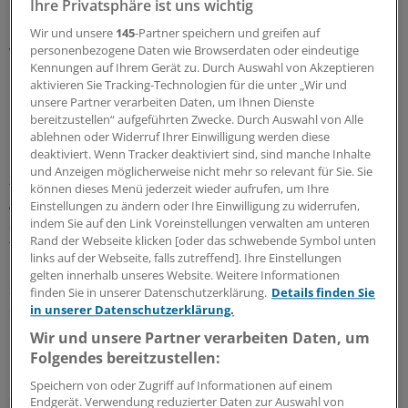
Ihre Privatsphäre ist uns wichtig
Beispiel Vorteile daraus, dass das Unternehmen
Marktanteile optimieren könne. Alle miteinander
Wir und unsere
145
-Partner speichern und greifen auf
wiederum könnten sich zudem als "Innovationsführer"
personenbezogene Daten wie Browserdaten oder eindeutige
Kennungen auf Ihrem Gerät zu. Durch Auswahl von Akzeptieren
begreifen.
aktivieren Sie Tracking-Technologien für die unter „Wir und
unsere Partner verarbeiten Daten, um Ihnen Dienste
"Innovationsfonds macht Hoffnung"
bereitzustellen“ aufgeführten Zwecke. Durch Auswahl von Alle
ablehnen oder Widerruf Ihrer Einwilligung werden diese
deaktiviert. Wenn Tracker deaktiviert sind, sind manche Inhalte
Dr. Florian Frensch von Philips stellte seinen Zugang
und Anzeigen möglicherweise nicht mehr so relevant für Sie. Sie
zum Thema unter den Titel "Vernetzte Versorgung
können dieses Menü jederzeit wieder aufrufen, um Ihre
gehört in die Regelversorgung". Nur damit erhielten
Einstellungen zu ändern oder Ihre Einwilligung zu widerrufen,
Systempartnerschaften die nötige Investitionssicherheit
indem Sie auf den Link Voreinstellungen verwalten am unteren
Rand der Webseite klicken [oder das schwebende Symbol unten
für längerfristige Zusammenarbeit. "Der
links auf der Webseite, falls zutreffend]. Ihre Einstellungen
Innovationsfonds macht Hoffnung", sagte Frensch,
gelten innerhalb unseres Website. Weitere Informationen
schob aber ein großes "Aber" nach. Es sei unklar, was an
finden Sie in unserer Datenschutzerklärung.
Details finden Sie
dem Tag passiere, wenn die Förderung ausläuft.
in unserer Datenschutzerklärung.
Wir und unsere Partner verarbeiten Daten, um
Gemeinsam mit der AOK Nordost, der TK und dem
Folgendes bereitzustellen:
Universitätsklinikum Rostock ist Philips an dem Projekt
Speichern von oder Zugriff auf Informationen auf einem
des Innovationsfonds "HerzEffekt Mecklenburg-
Endgerät. Verwendung reduzierter Daten zur Auswahl von