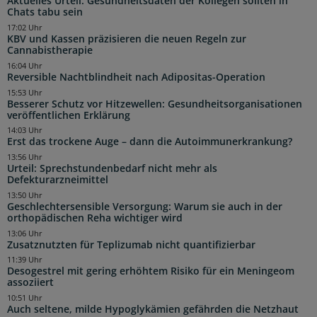
Aktuelles Urteil: Gesundheitsdaten der Kollegen sollten in
Chats tabu sein
17:02 Uhr
KBV und Kassen präzisieren die neuen Regeln zur
Cannabistherapie
16:04 Uhr
Reversible Nachtblindheit nach Adipositas-Operation
15:53 Uhr
Besserer Schutz vor Hitzewellen: Gesundheitsorganisationen
veröffentlichen Erklärung
14:03 Uhr
Erst das trockene Auge – dann die Autoimmunerkrankung?
13:56 Uhr
Urteil: Sprechstundenbedarf nicht mehr als
Defekturarzneimittel
13:50 Uhr
Geschlechtersensible Versorgung: Warum sie auch in der
orthopädischen Reha wichtiger wird
13:06 Uhr
Zusatznutzten für Teplizumab nicht quantifizierbar
11:39 Uhr
Desogestrel mit gering erhöhtem Risiko für ein Meningeom
assoziiert
10:51 Uhr
Auch seltene, milde Hypoglykämien gefährden die Netzhaut