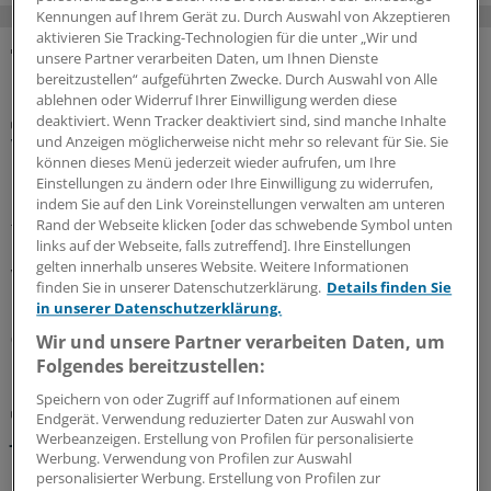
Kennungen auf Ihrem Gerät zu. Durch Auswahl von Akzeptieren
aktivieren Sie Tracking-Technologien für die unter „Wir und
unsere Partner verarbeiten Daten, um Ihnen Dienste
MEHR ZUM THEMA
bereitzustellen“ aufgeführten Zwecke. Durch Auswahl von Alle
ablehnen oder Widerruf Ihrer Einwilligung werden diese
deaktiviert. Wenn Tracker deaktiviert sind, sind manche Inhalte
Interview
und Anzeigen möglicherweise nicht mehr so relevant für Sie. Sie
Vegetarische und vegane Ernährung bei Kindern
können dieses Menü jederzeit wieder aufrufen, um Ihre
mit Vorerkrankungen
Einstellungen zu ändern oder Ihre Einwilligung zu widerrufen,
Rein pflanzliche Ernährung bei Heranwachsenden kann
indem Sie auf den Link Voreinstellungen verwalten am unteren
Rand der Webseite klicken [oder das schwebende Symbol unten
funktionieren, jedoch kommt es auf die Umsetzung an.
links auf der Webseite, falls zutreffend]. Ihre Einstellungen
Ein Kinder- und Jugendmediziner erklärt, wann
gelten innerhalb unseres Website. Weitere Informationen
Veganismus nichts für Kinder ist und wann diese
finden Sie in unserer Datenschutzerklärung.
Details finden Sie
Ernährung vorteilhaft sein könnte.
in unserer Datenschutzerklärung.
07.08.2026
Wir und unsere Partner verarbeiten Daten, um
Folgendes bereitzustellen:
Speichern von oder Zugriff auf Informationen auf einem
Oft spät diagnostiziert und verzögert behandelt
Endgerät. Verwendung reduzierter Daten zur Auswahl von
Juvenile idiopathische Arthritis: Bereits Babys
Werbeanzeigen. Erstellung von Profilen für personalisierte
können Rheuma bekommen
Werbung. Verwendung von Profilen zur Auswahl
personalisierter Werbung. Erstellung von Profilen zur