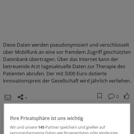
Diese Daten werden pseudonymisiert und verschlüsselt
über Mobilfunk an eine vor fremdem Zugriff geschützten
Datenbank übertragen. Über das Internet kann der
betreuende Arzt tagesaktuelle Daten zur Therapie des
Patienten abrufen. Der mit 5000 Euro dotierte
Innovationspreis der Gesellschaft wird jährlich verliehen.
0
Schlagworte:
Ihre Privatsphäre ist uns wichtig
Innere Medizin
Telemedizin
Wir und unsere
145
-Partner speichern und greifen auf
personenbezogene Daten wie Browserdaten oder eindeutige