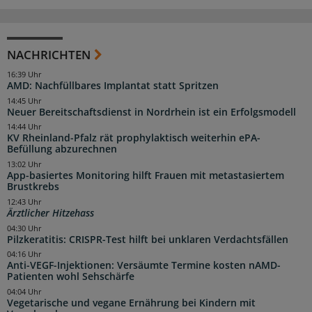
NACHRICHTEN
16:39 Uhr
AMD: Nachfüllbares Implantat statt Spritzen
14:45 Uhr
Neuer Bereitschaftsdienst in Nordrhein ist ein Erfolgsmodell
14:44 Uhr
KV Rheinland-Pfalz rät prophylaktisch weiterhin ePA-
Befüllung abzurechnen
13:02 Uhr
App-basiertes Monitoring hilft Frauen mit metastasiertem
Brustkrebs
12:43 Uhr
Ärztlicher Hitzehass
04:30 Uhr
Pilzkeratitis: CRISPR-Test hilft bei unklaren Verdachtsfällen
04:16 Uhr
Anti-VEGF-Injektionen: Versäumte Termine kosten nAMD-
Patienten wohl Sehschärfe
04:04 Uhr
Vegetarische und vegane Ernährung bei Kindern mit