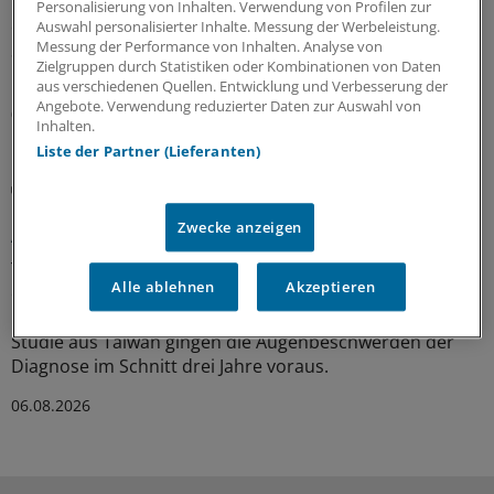
Es geschieht äußerst selten, trotzdem können sich
Personalisierung von Inhalten. Verwendung von Profilen zur
entzündlich-rheumatische Erkrankungen auch bei
Auswahl personalisierter Inhalte. Messung der Werbeleistung.
Messung der Performance von Inhalten. Analyse von
Säuglingen manifestieren. Dabei ist besonders an
Zielgruppen durch Statistiken oder Kombinationen von Daten
monogenetische Krankheitsbilder zu denken.
aus verschiedenen Quellen. Entwicklung und Verbesserung der
Angebote. Verwendung reduzierter Daten zur Auswahl von
07.08.2026
Inhalten.
Liste der Partner (Lieferanten)
Mögliche frühe Manifestation
Erst das trockene Auge – dann die
Zwecke anzeigen
Autoimmunerkrankung?
Trockene Augen können ein Hinweis auf eine
Alle ablehnen
Akzeptieren
entstehende Autoimmunerkrankung sein – etwa
rheumatoide Arthritis oder Sjögren-Syndrom. In einer
Studie aus Taiwan gingen die Augenbeschwerden der
Diagnose im Schnitt drei Jahre voraus.
06.08.2026