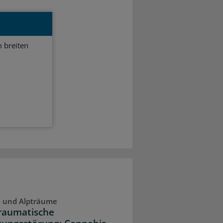
 breiten
k und Alpträume
raumatische