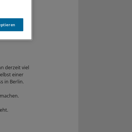
eptieren
n derzeit viel
elbst einer
 in Berlin.
u machen.
eht.