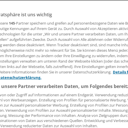
en, die in psychiatrischen Kliniken arbeiten.
vatsphäre ist uns wichtig
nsere
145
-Partner speichern und greifen auf personenbezogene Daten wie 
30.11.2011, 12:10 Uhr
utige Kennungen auf Ihrem Gerät zu. Durch Auswahl von Akzeptieren aktivi
echnologien für die unter „Wir und unsere Partner verarbeiten Daten, um I
ellen“ aufgeführten Zwecke. Durch Auswahl von Alle ablehnen oder Widerruf
ng werden diese deaktiviert. Wenn Tracker deaktiviert sind, sind manche Inh
öglicherweise nicht mehr so relevant für Sie. Sie können dieses Menü jeder
BERLIN
(mut). Als sinnlos em
um Ihre Einstellungen zu ändern oder Ihre Einwilligung zu widerrufen, indem
Tätigkeiten, geringe Wertschä
nstellungen verwalten am unteren Rand der Webseite klicken [oder das sc
en links auf der Webseite, falls zutreffend]. Ihre Einstellungen gelten inner
Fremdbestimmung und Arbeitsd
eitere Informationen finden Sie in unserer Datenschutzerklärung.
Details 
moderne Arbeitswelt liefert g
Datenschutzerklärung.
Erklärungen für die steigende 
 unsere Partner verarbeiten Daten, um Folgendes bereit
ausgebrannten Menschen. Die
von oder Zugriff auf Informationen auf einem Endgerät. Verwendung reduzi
treffen auch auf Beschäftigte i
l von Werbeanzeigen. Erstellung von Profilen für personalisierte Werbung
Psychiatrie zu.
en zur Auswahl personalisierter Werbung. Erstellung von Profilen zur Person
en. Verwendung von Profilen zur Auswahl personalisierter Inhalte. Messung
ung. Messung der Performance von Inhalten. Analyse von Zielgruppen durch
inationen von Daten aus verschiedenen Quellen. Entwicklung und Verbess
 Verwendung reduzierter Daten zur Auswahl von Inhalten.