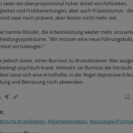
seien ein überproportional hoher Anteil von Fehlzeiten,
gkeiten und Frühberentungen, aber auch Präsentismus - di
sind zwar noch präsent, aber leisten nicht mehr viel.
el nannte Rössler, die Arbeitsleistung wieder mehr anzuer
heidungsspielräume. "Wir müssen eine neue Führungskultu
nout vorzubeugen."
e jedoch davor, einen Burnout zu dramatisieren. Wer ausgeb
bedingt psychisch krank. Vielmehr sei Burnout die Vorstufe
eist lasse sich eine ernsthafte, in der Regel depressive Er
ratung und Betreuung noch abwenden.
e:
trische Krankheiten
Allgemeinmedizin
Neurologie/Psychia