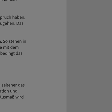
spruch haben,
uzugehen. Das
. So stehen in
re mit dem
nbedingt das
n seltener das
ation und
s Ausmaß wird