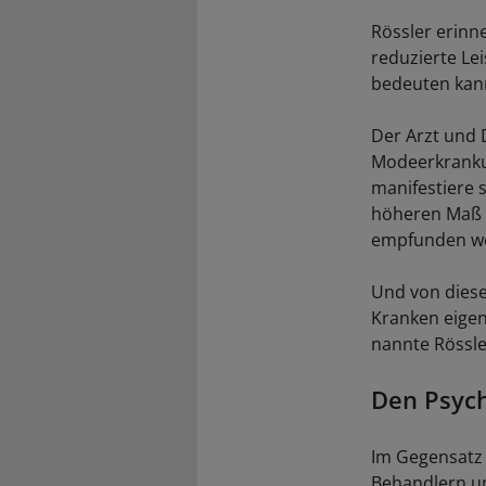
Rössler erinn
reduzierte Le
bedeuten kann
Der Arzt und 
Modeerkranku
manifestiere 
höheren Maß a
empfunden w
Und von diese
Kranken eigent
nannte Rössle
Den Psych
Im Gegensatz 
Behandlern un