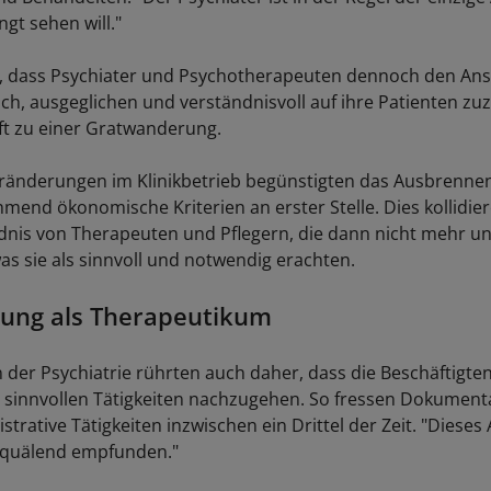
gt sehen will."
 dass Psychiater und Psychotherapeuten dennoch den An
lich, ausgeglichen und verständnisvoll auf ihre Patienten z
t zu einer Gratwanderung.
änderungen im Klinikbetrieb begünstigten das Ausbrennen
hmend ökonomische Kriterien an erster Stelle. Dies kollidie
dnis von Therapeuten und Pflegern, die dann nicht mehr u
as sie als sinnvoll und notwendig erachten.
ung als Therapeutikum
n der Psychiatrie rührten auch daher, dass die Beschäftigte
 sinnvollen Tätigkeiten nachzugehen. So fressen Dokument
trative Tätigkeiten inzwischen ein Drittel der Zeit. "Diese
s quälend empfunden."