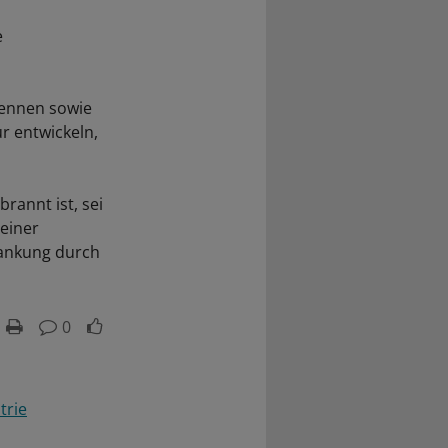
e
kennen sowie
r entwickeln,
rannt ist, sei
 einer
krankung durch
0
trie