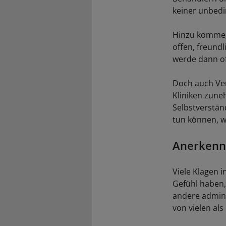
keiner unbedin
Hinzu komme,
offen, freund
werde dann of
Doch auch Ver
Kliniken zune
Selbstverstän
tun können, w
Anerkenn
Viele Klagen i
Gefühl haben,
andere adminis
von vielen al