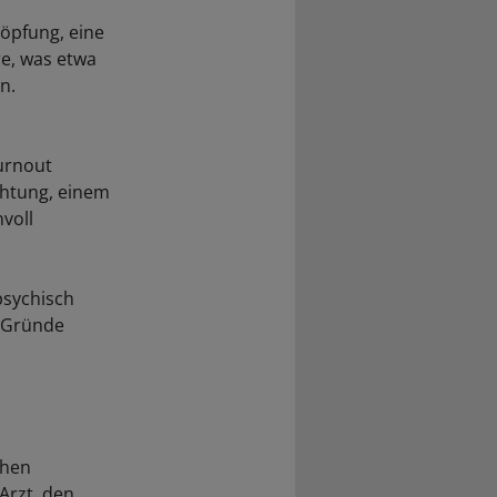
öpfung, eine
re, was etwa
n.
urnout
chtung, einem
voll
psychisch
s Gründe
.
chen
Arzt, den