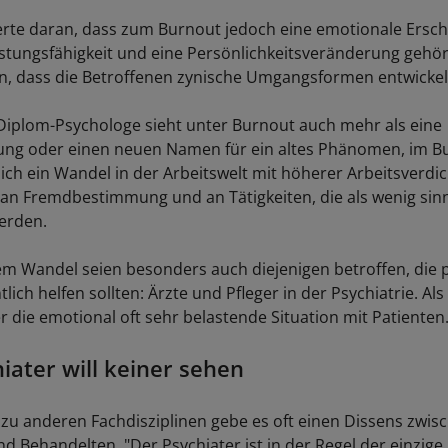
erte daran, dass zum Burnout jedoch eine emotionale Ersch
istungsfähigkeit und eine Persönlichkeitsveränderung gehö
, dass die Betroffenen zynische Umgangsformen entwickel
Diplom-Psychologe sieht unter Burnout auch mehr als eine
ng oder einen neuen Namen für ein altes Phänomen, im B
sich ein Wandel in der Arbeitswelt mit höherer Arbeitsverdi
n Fremdbestimmung und an Tätigkeiten, die als wenig sinn
erden.
m Wandel seien besonders auch diejenigen betroffen, die 
lich helfen sollten: Ärzte und Pfleger in der Psychiatrie. Al
r die emotional oft sehr belastende Situation mit Patienten
iater will keiner sehen
zu anderen Fachdisziplinen gebe es oft einen Dissens zwis
d Behandelten. "Der Psychiater ist in der Regel der einzige 