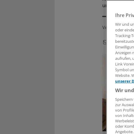
und Therapeut
Ihre Pri
Wir und u
Veröffentlicht:
oder einde
Tracking-T
bereitzust
Einwilligu
Anzeigen m
aufrufen, 
Link Vorei
Symbol unt
Website. W
unserer 
Wir und
Speichern 
zur Auswah
von Profil
von Inhalt
Werbeleist
oder Komb
Angebote.