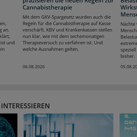
präzisieren die neuen Regeln zur
Belas
Cannabistherapie
Wirks
Mensc
Mit dem GKV-Spargesetz wurden auch die
en,
Regeln für die Cannabistherapie auf Kasse
Nächte 
g an.
verschärft. KBV und Krankenkassen stellen
Mensche
lärt,
nun klar, wie mit dem sechsmonatigen
Belastu
ist und
Therapieversuch zu verfahren ist. Und
extreme
ein
welche Ausnahmen gelten.
speziel
bisher.
06.08.2026
05.08.2
 INTERESSIEREN