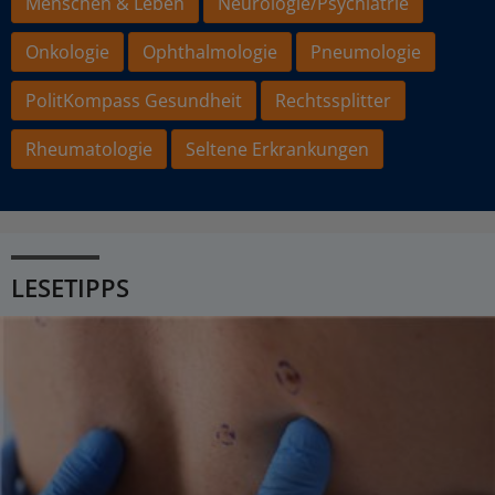
Menschen & Leben
Neurologie/Psychiatrie
Onkologie
Ophthalmologie
Pneumologie
PolitKompass Gesundheit
Rechtssplitter
Rheumatologie
Seltene Erkrankungen
LESETIPPS