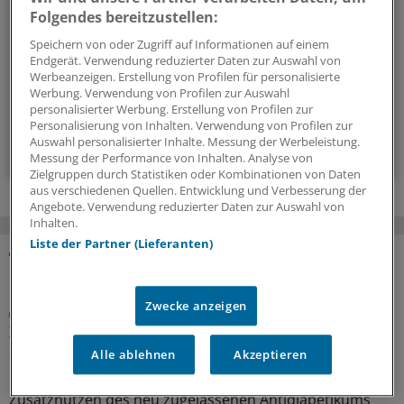
Mit diesem Newsletter sind Sie stets aktuell und umfassend
Folgendes bereitzustellen:
informiert über Diabetes, Adipositas und verwandte
Speichern von oder Zugriff auf Informationen auf einem
Themen.
Endgerät. Verwendung reduzierter Daten zur Auswahl von
Werbeanzeigen. Erstellung von Profilen für personalisierte
Werbung. Verwendung von Profilen zur Auswahl
alle 2 Wochen (Donnerstag)
personalisierter Werbung. Erstellung von Profilen zur
Personalisierung von Inhalten. Verwendung von Profilen zur
Auswahl personalisierter Inhalte. Messung der Werbeleistung.
Zum Abonnieren bitte anmelden
Messung der Performance von Inhalten. Analyse von
Zielgruppen durch Statistiken oder Kombinationen von Daten
aus verschiedenen Quellen. Entwicklung und Verbesserung der
Angebote. Verwendung reduzierter Daten zur Auswahl von
Inhalten.
Liste der Partner (Lieferanten)
MEHR ZUM THEMA
Zwecke anzeigen
Diabetes mellitus
Zusatznutzten für Teplizumab nicht
quantifizierbar
Alle ablehnen
Akzeptieren
Keinen Anhaltspunkt für einen quantifizierbaren
Zusatznutzen des neu zugelassenen Antidiabetikums