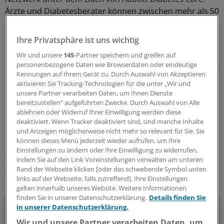
Ärzte und Diabetesberater können zwischen mehr als 50
Schulungen, Trainings- und Weiterbildungsmaßnahmen
zu Ernährung, diabetischer Fuß, Empowerment und
Ihre Privatsphäre ist uns wichtig
Gesundheitspolitik wählen.
Wir und unsere
145
-Partner speichern und greifen auf
personenbezogene Daten wie Browserdaten oder eindeutige
Infos gibt es beim Außendienst von Abbott Diabetes Care oder
Kennungen auf Ihrem Gerät zu. Durch Auswahl von Akzeptieren
unter der Hotline: 08 00/51 99 519
aktivieren Sie Tracking-Technologien für die unter „Wir und
unsere Partner verarbeiten Daten, um Ihnen Dienste
bereitzustellen“ aufgeführten Zwecke. Durch Auswahl von Alle
0
ablehnen oder Widerruf Ihrer Einwilligung werden diese
deaktiviert. Wenn Tracker deaktiviert sind, sind manche Inhalte
und Anzeigen möglicherweise nicht mehr so relevant für Sie. Sie
Schlagworte:
können dieses Menü jederzeit wieder aufrufen, um Ihre
Einstellungen zu ändern oder Ihre Einwilligung zu widerrufen,
Diabetes mellitus
Allgemeinmedizin
Innere Medizin
indem Sie auf den Link Voreinstellungen verwalten am unteren
Ernährungsmedizin
Rand der Webseite klicken [oder das schwebende Symbol unten
links auf der Webseite, falls zutreffend]. Ihre Einstellungen
Ihr Newsletter zum Thema
gelten innerhalb unseres Website. Weitere Informationen
finden Sie in unserer Datenschutzerklärung.
Details finden Sie
Diabetologie
in unserer Datenschutzerklärung.
Wir und unsere Partner verarbeiten Daten, um