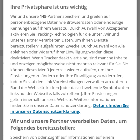
Ihre Privatsphäre ist uns wichtig
alle 2 Wochen (Freitag)
Wir und unsere
145
-Partner speichern und greifen auf
personenbezogene Daten wie Browserdaten oder eindeutige
Zum Abonnieren bitte anmelden
Kennungen auf Ihrem Gerät zu. Durch Auswahl von Akzeptieren
aktivieren Sie Tracking-Technologien für die unter „Wir und
unsere Partner verarbeiten Daten, um Ihnen Dienste
bereitzustellen“ aufgeführten Zwecke. Durch Auswahl von Alle
ablehnen oder Widerruf Ihrer Einwilligung werden diese
deaktiviert. Wenn Tracker deaktiviert sind, sind manche Inhalte
und Anzeigen möglicherweise nicht mehr so relevant für Sie. Sie
MEHR ZUM THEMA
können dieses Menü jederzeit wieder aufrufen, um Ihre
Einstellungen zu ändern oder Ihre Einwilligung zu widerrufen,
indem Sie auf den Link Voreinstellungen verwalten am unteren
Mit Daten von 4,2 Millionen Menschen
Rand der Webseite klicken [oder das schwebende Symbol unten
US-Analyse: COVID-19 verdoppelt Risiko für
links auf der Webseite, falls zutreffend]. Ihre Einstellungen
chronische Rhinosinusitis
gelten innerhalb unseres Website. Weitere Informationen
finden Sie in unserer Datenschutzerklärung.
Details finden Sie
Bei Erwachsenen mit COVID-19 wurden in den Monaten
in unserer Datenschutzerklärung.
nach einem PCR-Nachweis deutlich häufiger eine
chronische Rhinosinusitis diagnostiziert als dies bei
Wir und unsere Partner verarbeiten Daten, um
Menschen mit negativem PCR-Test der Fall war. Das geht
Folgendes bereitzustellen:
aus einer US-Analyse hervor.
Speichern von oder Zugriff auf Informationen auf einem