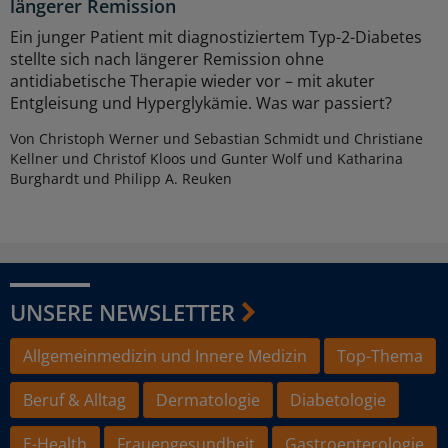
längerer Remission
Ein junger Patient mit diagnostiziertem Typ-2-Diabetes
stellte sich nach längerer Remission ohne
antidiabetische Therapie wieder vor – mit akuter
Entgleisung und Hyperglykämie. Was war passiert?
Von Christoph Werner und Sebastian Schmidt und Christiane
Kellner und Christof Kloos und Gunter Wolf und Katharina
Burghardt und Philipp A. Reuken
UNSERE NEWSLETTER
Allgemeinmedizin und Innere Medizin
Top-Thema
Beruf & Alltag
Dermatologie
Diabetologie
E-Health
Frauengesundheit
Gastroenterologie