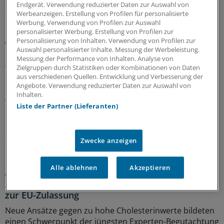
Endgerät. Verwendung reduzierter Daten zur Auswahl von
29.07.2026
Werbeanzeigen. Erstellung von Profilen für personalisierte
Werbung. Verwendung von Profilen zur Auswahl
personalisierter Werbung. Erstellung von Profilen zur
Personalisierung von Inhalten. Verwendung von Profilen zur
Berufsobergericht für Heilberufe Berlin
Auswahl personalisierter Inhalte. Messung der Werbeleistung.
Urteil: Kein Maulkorb für Ärzte wegen
Messung der Performance von Inhalten. Analyse von
Äußerungen zu COVID-Pandemie
Zielgruppen durch Statistiken oder Kombinationen von Daten
aus verschiedenen Quellen. Entwicklung und Verbesserung der
Das Berufsobergericht für Heilberufe Berlin kippt den
Angebote. Verwendung reduzierter Daten zur Auswahl von
Rügebescheid einer Ärztekammer, die einem Arzt
Inhalten.
vorwirft, er habe die Gefährlichkeit der Corona-
Liste der Partner (Lieferanten)
Pandemie unrichtig und verharmlosend dargestellt und
damit seine Berufspflichten verletzt.
27.07.2026
Zwecke anzeigen
Alle ablehnen
Akzeptieren
Juli-Sitzung des CHMP
Acht Pharma-Innovationen auf der Zielgeraden
zur EU-Zulassung
Neue Ansätze gegen zu hohe Cholesterinwerte bildeten
einen Schwerpunkt der jüngsten Experten-Begutachtung