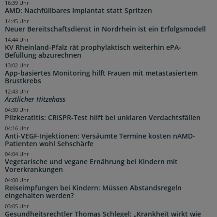
16:39 Uhr
AMD: Nachfüllbares Implantat statt Spritzen
14:45 Uhr
Neuer Bereitschaftsdienst in Nordrhein ist ein Erfolgsmodell
14:44 Uhr
KV Rheinland-Pfalz rät prophylaktisch weiterhin ePA-
Befüllung abzurechnen
13:02 Uhr
App-basiertes Monitoring hilft Frauen mit metastasiertem
Brustkrebs
12:43 Uhr
Ärztlicher Hitzehass
04:30 Uhr
Pilzkeratitis: CRISPR-Test hilft bei unklaren Verdachtsfällen
04:16 Uhr
Anti-VEGF-Injektionen: Versäumte Termine kosten nAMD-
Patienten wohl Sehschärfe
04:04 Uhr
Vegetarische und vegane Ernährung bei Kindern mit
Vorerkrankungen
04:00 Uhr
Reiseimpfungen bei Kindern: Müssen Abstandsregeln
eingehalten werden?
03:05 Uhr
Gesundheitsrechtler Thomas Schlegel: „Krankheit wirkt wie