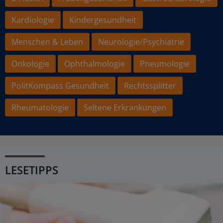
Kardiologie
Kindergesundheit
Menschen & Leben
Neurologie/Psychiatrie
Onkologie
Ophthalmologie
Pneumologie
PolitKompass Gesundheit
Rechtssplitter
Rheumatologie
Seltene Erkrankungen
LESETIPPS