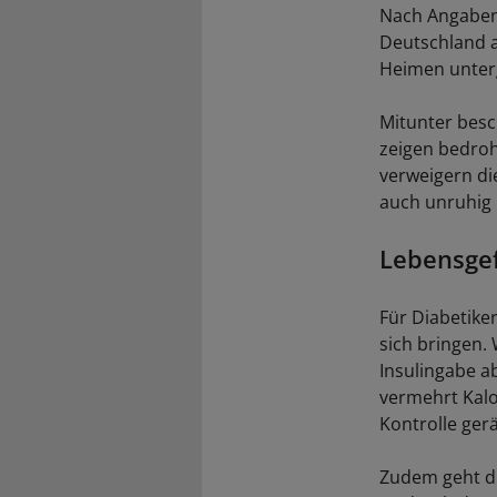
Nach Angaben
Deutschland a
Heimen unterg
Mitunter besc
zeigen bedroh
verweigern di
auch unruhig
Lebensgef
Für Diabetike
sich bringen.
Insulingabe a
vermehrt Kalo
Kontrolle gerä
Zudem geht di