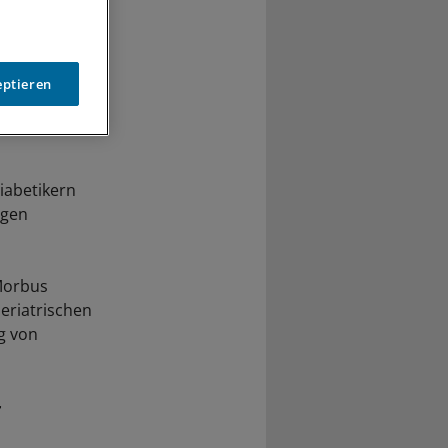
eptieren
iabetikern
ngen
 Morbus
Geriatrischen
g von
r