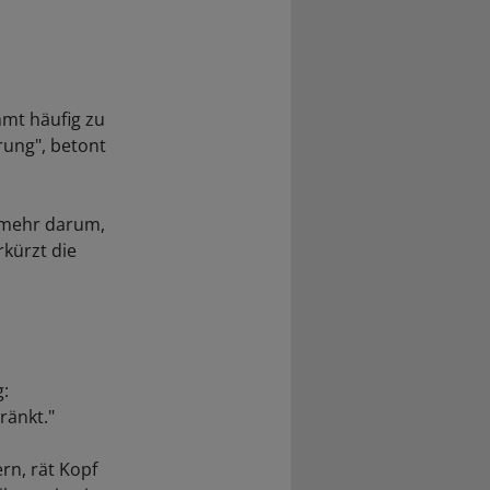
mmt häufig zu
rung", betont
t mehr darum,
kürzt die
g:
ränkt."
rn, rät Kopf