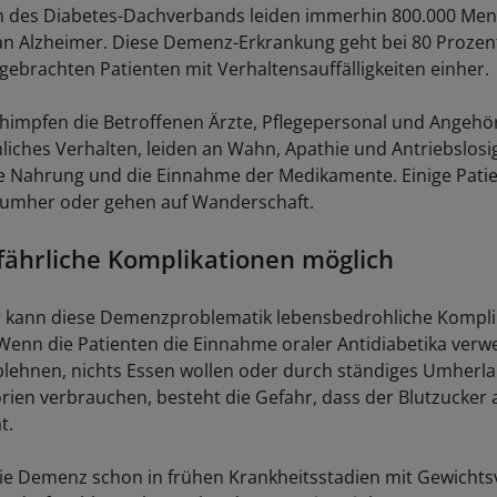
 des Diabetes-Dachverbands leiden immerhin 800.000 Men
n Alzheimer. Diese Demenz-Erkrankung geht bei 80 Prozent
ebrachten Patienten mit Verhaltensauffälligkeiten einher.
himpfen die Betroffenen Ärzte, Pflegepersonal und Angehör
liches Verhalten, leiden an Wahn, Apathie und Antriebslosi
e Nahrung und die Einnahme der Medikamente. Einige Patie
 umher oder gehen auf Wanderschaft.
ährliche Komplikationen möglich
r kann diese Demenzproblematik lebensbedrohliche Kompli
 Wenn die Patienten die Einnahme oraler Antidiabetika verwe
blehnen, nichts Essen wollen oder durch ständiges Umherl
rien verbrauchen, besteht die Gefahr, dass der Blutzucker
t.
e Demenz schon in frühen Krankheitsstadien mit Gewichtsv