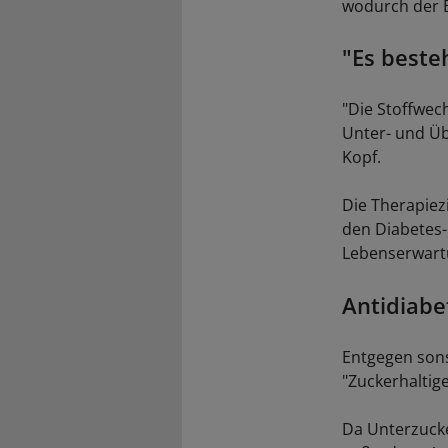
wodurch der B
"Es beste
"Die Stoffwech
Unter- und Üb
Kopf.
Die Therapiez
den Diabetes-
Lebenserwartu
Antidiabe
Entgegen sons
"Zuckerhaltig
Da Unterzucke