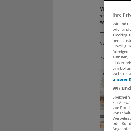
Viele hochbet
Ihre Pri
verhaltensauf
werden.
Wir und u
oder einde
Tracking-T
bereitzust
Veröffentlicht:
Einwilligu
Anzeigen m
aufrufen, 
Link Vorei
Symbol unt
Website. W
unserer 
Wir und
Speichern 
zur Auswah
von Profil
von Inhalt
Werbeleist
oder Komb
Angebote.