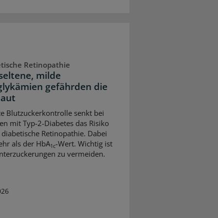
tische Retinopathie
seltene, milde
lykämien gefährden die
aut
te Blutzuckerkontrolle senkt bei
n mit Typ-2-Diabetes das Risiko
e diabetische Retinopathie. Dabei
ehr als der HbA
-Wert. Wichtig ist
1c
nterzuckerungen zu vermeiden.
026