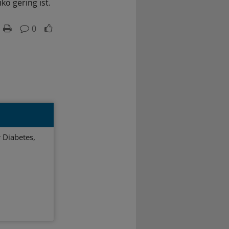
o gering ist.
0
 Diabetes,