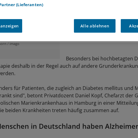
 Partner (Lieferanten)
nten verweigern häufig
saufnahme. Wenn sie
 anzeigen
Alle ablehnen
Akz
n Diabetes erkrankt sind,
ale Folgen haben.
horn / imago
Besonders bei hochbetagten D
apie deshalb in der Regel auch auf andere Grunderkranku
erden.
onders für Patienten, die zugleich an Diabetes mellitus und
rankt sind", betont Privatdozent Daniel Kopf, Chefarzt der 
holischen Marienkrankenhaus in Hamburg in einer Mitteilun
ie beiden Krankheiten treten häufig zusammen auf.
Menschen in Deutschland haben Alzheime