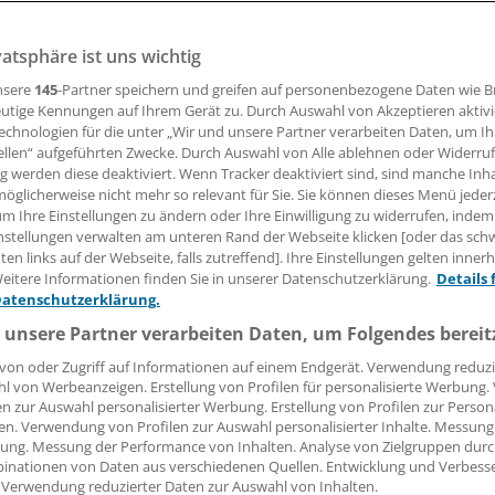
agte Diabetes-Patienten leiden zusätzlich an Demenz und s
vatsphäre ist uns wichtig
fällig. Die Behandlung muss an die Demenzproblematik an
nsere
145
-Partner speichern und greifen auf personenbezogene Daten wie 
utige Kennungen auf Ihrem Gerät zu. Durch Auswahl von Akzeptieren aktivi
echnologien für die unter „Wir und unsere Partner verarbeiten Daten, um I
ellen“ aufgeführten Zwecke. Durch Auswahl von Alle ablehnen oder Widerruf
14.11.2011, 13:40 Uhr
ng werden diese deaktiviert. Wenn Tracker deaktiviert sind, sind manche Inh
öglicherweise nicht mehr so relevant für Sie. Sie können dieses Menü jeder
um Ihre Einstellungen zu ändern oder Ihre Einwilligung zu widerrufen, indem
nstellungen verwalten am unteren Rand der Webseite klicken [oder das sc
en links auf der Webseite, falls zutreffend]. Ihre Einstellungen gelten inner
BERLIN
(eb). Jeder vierte Bew
eitere Informationen finden Sie in unserer Datenschutzerklärung.
Details 
Pflegeheimen in Deutschland i
Datenschutzerklärung.
zuckerkrank. Mit dem Alter ste
 unsere Partner verarbeiten Daten, um Folgendes bereit
Risiko für andere alterstypisch
von oder Zugriff auf Informationen auf einem Endgerät. Verwendung reduzi
l von Werbeanzeigen. Erstellung von Profilen für personalisierte Werbung
en zur Auswahl personalisierter Werbung. Erstellung von Profilen zur Person
en. Verwendung von Profilen zur Auswahl personalisierter Inhalte. Messung
ung. Messung der Performance von Inhalten. Analyse von Zielgruppen durch
inationen von Daten aus verschiedenen Quellen. Entwicklung und Verbess
 Verwendung reduzierter Daten zur Auswahl von Inhalten.