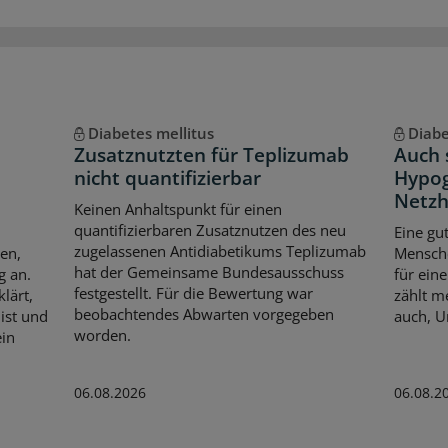
Diabetes mellitus
Diabe
Zusatznutzten für Teplizumab
Auch 
nicht quantifizierbar
Hypog
Netzh
Keinen Anhaltspunkt für einen
quantifizierbaren Zusatznutzen des neu
Eine gu
zugelassenen Antidiabetikums Teplizumab
en,
Mensche
hat der Gemeinsame Bundesausschuss
g an.
für ein
festgestellt. Für die Bewertung war
lärt,
zählt m
beobachtendes Abwarten vorgegeben
ist und
auch, U
worden.
ein
06.08.2026
06.08.2