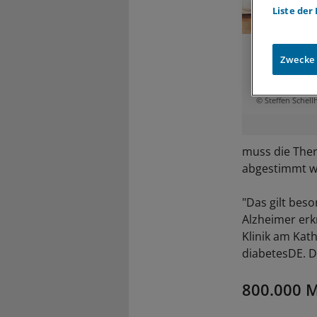
Liste der
Demenzpatie
die Nahrung
Zwecke
zusätzlich a
kann das fat
© Steffen Schell
muss die Ther
abgestimmt w
"Das gilt bes
Alzheimer erk
Klinik am Kat
diabetesDE. D
800.000 