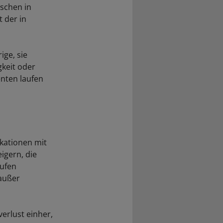
schen in
 der in
ige, sie
gkeit oder
nten laufen
kationen mit
igern, die
aufen
 außer
erlust einher,