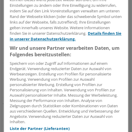
morphologischen, biochemischen und
Einstellungen zu ändern oder Ihre Einwilligung zu widerrufen,
indem Sie auf den Link Voreinstellungen verwalten am unteren
immunologischen Eigenschaften der erste bekannte
Rand der Webseite klicken [oder das schwebende Symbol unten
Lentivirus ist. Dass er das Immunsystem durch seine
links auf der Webseite, falls zutreffend]. Ihre Einstellungen
massive Replikation schwächt, indem er die
gelten innerhalb unseres Website. Weitere Informationen
Lymphozyten schädigt. Dass isolierte Viren
finden Sie in unserer Datenschutzerklärung.
Details finden Sie
in unserer Datenschutzerklärung.
Lymphozyten von gesunden und kranken Spendern
abtöten und mit Antikörpern von infizierten Patienten
Wir und unsere Partner verarbeiten Daten, um
Folgendes bereitzustellen:
reagieren. Dass die Viren für ihre Replikation die Zellen
aktivieren und die Fusion von T-Lymphozyten fördern.
Speichern von oder Zugriff auf Informationen auf einem
Das erklärt zumindest zum Teil, wie HIV das
Endgerät. Verwendung reduzierter Daten zur Auswahl von
Werbeanzeigen. Erstellung von Profilen für personalisierte
Immunsystem unterdrückt.
Werbung. Verwendung von Profilen zur Auswahl
personalisierter Werbung. Erstellung von Profilen zur
Ihre Bedeutung gewinnen diese Entdeckungen daraus,
Personalisierung von Inhalten. Verwendung von Profilen zur
Auswahl personalisierter Inhalte. Messung der Werbeleistung.
dass sie ein schnelles Klonen von HIV ermöglichten. Das
Messung der Performance von Inhalten. Analyse von
wiederum erlaubte es, Details der Replikation und die
Zielgruppen durch Statistiken oder Kombinationen von Daten
Interaktion mit dem Wirt zu untersuchen. Und es ließen
aus verschiedenen Quellen. Entwicklung und Verbesserung der
Angebote. Verwendung reduzierter Daten zur Auswahl von
sich Diagnosemethoden für Patienten und Blutprodukte
Inhalten.
entwickeln - und vor allem Virostatika. Damit war es
Liste der Partner (Lieferanten)