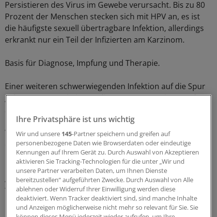
Persistieren des Virus im Gewebe verursacht. Bis zu 80
Prozent der Menschen stecken sich mit HPV an, es ist
die häufigste sexuell übertragbare Infektion, allerdings
erkrankt nur ein Teil der Infizierten am Karzinom.
Basis für Diagnose, Impfung und Therapie.
Einer weiteren schwerwiegenden Infektion auf die Spur
gekommen zu sein ist Verdienst von Francoise Barré-
Sinoussi und Luc Montagnier: demhumanen
Ihre Privatsphäre ist uns wichtig
Immunschwäche-Virus HIV, dem Auslöser von Aids.
Weltweit sind etwa ein Prozent der Bevölkerung daran
Wir und unsere
145
-Partner speichern und greifen auf
personenbezogene Daten wie Browserdaten oder eindeutige
erkrankt. Die französischen Forscher fanden das Virus in
Kennungen auf Ihrem Gerät zu. Durch Auswahl von Akzeptieren
Lymphozyten aus Lymphknoten und im Blut, in frühen
aktivieren Sie Tracking-Technologien für die unter „Wir und
und späten Stadien. Sie wiesen all das nach, was heute
unsere Partner verarbeiten Daten, um Ihnen Dienste
Allgemeinwissen ist: dass das Enzym Reverse
bereitzustellen“ aufgeführten Zwecke. Durch Auswahl von Alle
ablehnen oder Widerruf Ihrer Einwilligung werden diese
Transkriptase ein direktes Zeichen der Virusreplikation
deaktiviert. Wenn Tracker deaktiviert sind, sind manche Inhalte
ist. Dass Partikel des Retrovirus aus den Zellen durch
und Anzeigen möglicherweise nicht mehr so relevant für Sie. Sie
Knospung freigesetzt werden. Dass HIV nach seinen
können dieses Menü jederzeit wieder aufrufen, um Ihre