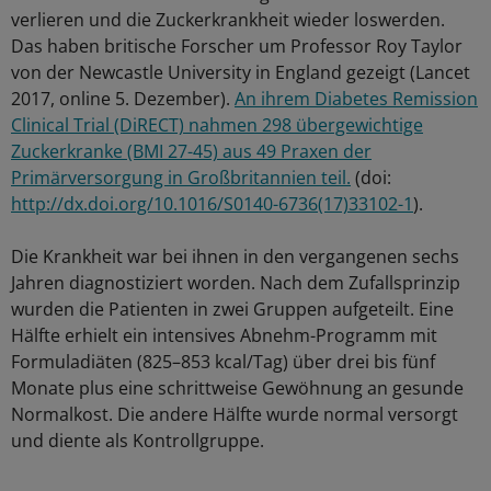
verlieren und die Zuckerkrankheit wieder loswerden.
Das haben britische Forscher um Professor Roy Taylor
von der Newcastle University in England gezeigt (Lancet
2017, online 5. Dezember).
An ihrem Diabetes Remission
Clinical Trial (DiRECT) nahmen 298 übergewichtige
Zuckerkranke (BMI 27-45) aus 49 Praxen der
Primärversorgung in Großbritannien teil.
(doi:
http://dx.doi.org/10.1016/S0140-6736(17)33102-1
).
Die Krankheit war bei ihnen in den vergangenen sechs
Jahren diagnostiziert worden. Nach dem Zufallsprinzip
wurden die Patienten in zwei Gruppen aufgeteilt. Eine
Hälfte erhielt ein intensives Abnehm-Programm mit
Formuladiäten (825–853 kcal/Tag) über drei bis fünf
Monate plus eine schrittweise Gewöhnung an gesunde
Normalkost. Die andere Hälfte wurde normal versorgt
und diente als Kontrollgruppe.