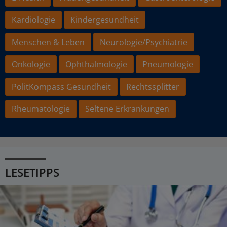
Kardiologie
Kindergesundheit
Menschen & Leben
Neurologie/Psychiatrie
Onkologie
Ophthalmologie
Pneumologie
PolitKompass Gesundheit
Rechtssplitter
Rheumatologie
Seltene Erkrankungen
LESETIPPS