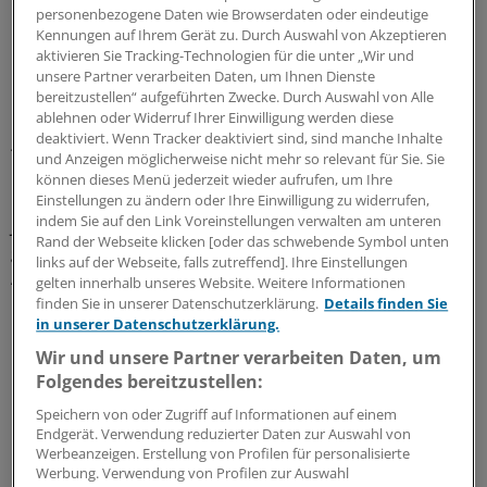
personenbezogene Daten wie Browserdaten oder eindeutige
Patienten in der Interventionsgruppe und keiner in der
Kennungen auf Ihrem Gerät zu. Durch Auswahl von Akzeptieren
Kontrollgruppe mindestens 15 kg an Gewicht verloren.
aktivieren Sie Tracking-Technologien für die unter „Wir und
Im Mittel hatte jeder Teilnehmer in der
unsere Partner verarbeiten Daten, um Ihnen Dienste
Interventionsgruppe 10 kg und in der Kontrollgruppe 1
bereitzustellen“ aufgeführten Zwecke. Durch Auswahl von Alle
ablehnen oder Widerruf Ihrer Einwilligung werden diese
kg abgespeckt. Eine Diabetes-Remission ergab sich bei
deaktiviert. Wenn Tracker deaktiviert sind, sind manche Inhalte
46 Prozent in der Behandlungsgruppe und bei 4 Prozent
und Anzeigen möglicherweise nicht mehr so relevant für Sie. Sie
in der Kontrollgruppe.
können dieses Menü jederzeit wieder aufrufen, um Ihre
Einstellungen zu ändern oder Ihre Einwilligung zu widerrufen,
indem Sie auf den Link Voreinstellungen verwalten am unteren
Je mehr die Patienten an Gewicht abnahmen, desto
Rand der Webseite klicken [oder das schwebende Symbol unten
größer war ihre Chance für normale HbA1c-Werte ohne
links auf der Webseite, falls zutreffend]. Ihre Einstellungen
Antidiabetika.
gelten innerhalb unseres Website. Weitere Informationen
finden Sie in unserer Datenschutzerklärung.
Details finden Sie
in unserer Datenschutzerklärung.
Die Erfolgsquoten:
Wir und unsere Partner verarbeiten Daten, um
Bei bis zu 7 kg Reduktion hatten 7 Prozent eine
Folgendes bereitzustellen:
Remission,
Speichern von oder Zugriff auf Informationen auf einem
bei 7 bis 10 kg waren es 34 Prozent,
Endgerät. Verwendung reduzierter Daten zur Auswahl von
Werbeanzeigen. Erstellung von Profilen für personalisierte
bei 10 bis 15 kg 57 Prozent und
Werbung. Verwendung von Profilen zur Auswahl