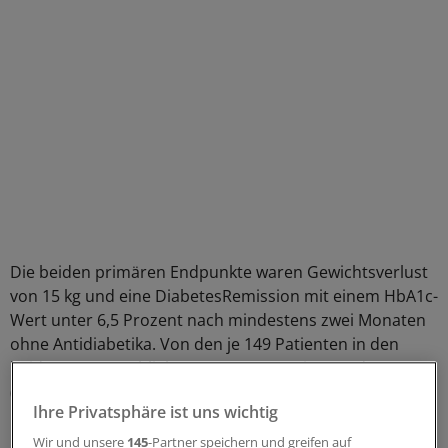
Die beiden primären Endpunkte waren Gewichtsverlust
von 15 kg und eine DiabetesRemission mit einem HbA1c-
Wert unter 6,5 Prozent nach mindestens zwei Monaten
ohne Antidiabetika. Von den je 149 Patienten in den
beiden Gruppen blieben 128 (Intervention) und 147
(Kontrolle) bis zur Auswertung bei der Stange.
Ihre Privatsphäre ist uns wichtig
Ergebnis: In den zwölf Monaten hatten 24 Prozent der
Wir und unsere
145
-Partner speichern und greifen auf