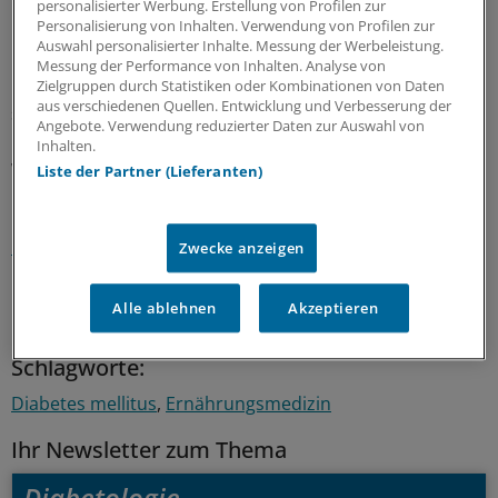
personalisierter Werbung. Erstellung von Profilen zur
bei 15 kg und mehr 86 Prozent.
Personalisierung von Inhalten. Verwendung von Profilen zur
Auswahl personalisierter Inhalte. Messung der Werbeleistung.
Die größten Chancen zum Abnehmen bestehen bei der
Messung der Performance von Inhalten. Analyse von
Diabetes-Diagnose, wenn die Patienten noch motiviert
Zielgruppen durch Statistiken oder Kombinationen von Daten
aus verschiedenen Quellen. Entwicklung und Verbesserung der
sind, so die Forscher. Ob die Teilnehmer das reduzierte
Angebote. Verwendung reduzierter Daten zur Auswahl von
Gewicht und die Remission langfristig erhalten können,
Inhalten.
wird nun in weiteren vier Jahren Studie geprüft.
Liste der Partner (Lieferanten)
Lesen Sie dazu auch:
Nobelpreis-verdächtig: Große
Hoffung auf Gesundheit für Typ-2-Diabetiker
Zwecke anzeigen
0
Alle ablehnen
Akzeptieren
Schlagworte:
Diabetes mellitus
Ernährungsmedizin
Ihr Newsletter zum Thema
Diabetologie