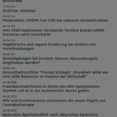
Brustkrebs
12:43 Uhr
Ärztlicher Hitzehass
04:30 Uhr
Pilzkeratitis: CRISPR-Test hilft bei unklaren Verdachtsfällen
04:16 Uhr
Anti-VEGF-Injektionen: Versäumte Termine kosten nAMD-
Patienten wohl Sehschärfe
04:04 Uhr
Vegetarische und vegane Ernährung bei Kindern mit
Vorerkrankungen
04:00 Uhr
Reiseimpfungen bei Kindern: Müssen Abstandsregeln
eingehalten werden?
03:05 Uhr
Gesundheitsrechtler Thomas Schlegel: „Krankheit wirkt wie
eine stille Rezession im Inneren der Wirtschaft“
06.08.2026
Praxisbesonderheiten in Zeiten des GKV-Spargesetzes:
Klarheit soll es in der kommenden Woche geben
06.08.2026
KBV und Krankenkassen präzisieren die neuen Regeln zur
Cannabistherapie
06.08.2026
Reversible Nachtblindheit nach Adipositas-Operation