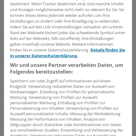
deaktiviert. Wenn Tracker deaktiviert sind, sind manche Inhalte
und Anzeigen möglicherweise nicht mehr so relevant für Sie. Sie
Darüber hinaus verspreche ich mir viel von den
können dieses Menü jederzeit wieder aufrufen, um Ihre
Erkenntnissen zur Immunologie der
Einstellungen zu ändern oder Ihre Einwilligung zu widerrufen,
Krebserkrankungen. Wir verstehen zunehmend, wie sich
indem Sie auf den Link Voreinstellungen verwalten am unteren
Rand der Webseite klicken [oder das schwebende Symbol unten
Tumoren gegen das Immunsystem wehren, und
links auf der Webseite, falls zutreffend]. Ihre Einstellungen
identifizieren laufend neue tumorspezifische Antigene,
gelten innerhalb unseres Website. Weitere Informationen
die potenzielle Ziele für das Immunsystem sind. Wir
finden Sie in unserer Datenschutzerklärung.
Details finden Sie
können dadurch Medikamente entwickeln, die den
in unserer Datenschutzerklärung.
Tumor für das Immunsystem zugänglicher machen oder
Wir und unsere Partner verarbeiten Daten, um
eine Immunantwort wie bei einer Impfung induzieren.
Folgendes bereitzustellen:
Speichern von oder Zugriff auf Informationen auf einem
Wie funktioniert der Wissens- und Technologietransfer in die
Endgerät. Verwendung reduzierter Daten zur Auswahl von
Praxis?
Werbeanzeigen. Erstellung von Profilen für personalisierte
Werbung. Verwendung von Profilen zur Auswahl
personalisierter Werbung. Erstellung von Profilen zur
Am DKFZ investieren wir dazu viel in die
Personalisierung von Inhalten. Verwendung von Profilen zur
Zusammenarbeit mit klinischen Einrichtungen. Ein
Auswahl personalisierter Inhalte. Messung der Werbeleistung.
Messung der Performance von Inhalten. Analyse von
Beispiel dafür ist das Nationale Centrum für
Zielgruppen durch Statistiken oder Kombinationen von Daten
Tumorerkrankungen NCT Heidelberg, in dem wir mit
aus verschiedenen Quellen. Entwicklung und Verbesserung der
Angebote. Verwendung reduzierter Daten zur Auswahl von