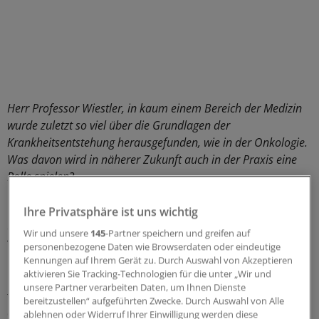
Herr Professor Wiestler, in kaum einem Bereich der Medizin
wurde zuletzt so viel über die Grundlagen der
Krankheitsentstehung herausgefunden, wie in der Onkologie.
Was davon wird in näherer Zukunft auch in der Praxis eine
Rolle spielen?
Professor Dr. Otmar Wiestler
: Die größten Fortschritte
Ihre Privatsphäre ist uns wichtig
erhoffe ich mir von der Sequenzierung der
Wir und unsere
145
-Partner speichern und greifen auf
Tumorgenome bei einzelnen Patienten. Sie erlaubt es
personenbezogene Daten wie Browserdaten oder eindeutige
Kennungen auf Ihrem Gerät zu. Durch Auswahl von Akzeptieren
uns, die Erkrankungen viel differenzierter als bisher zu
aktivieren Sie Tracking-Technologien für die unter „Wir und
beurteilen. Und wir können besser abschätzen, welche
unsere Partner verarbeiten Daten, um Ihnen Dienste
therapeutischen Ansätze Erfolg versprechen und wie
bereitzustellen“ aufgeführten Zwecke. Durch Auswahl von Alle
der einzelne Patient darauf ansprechen wird.
ablehnen oder Widerruf Ihrer Einwilligung werden diese