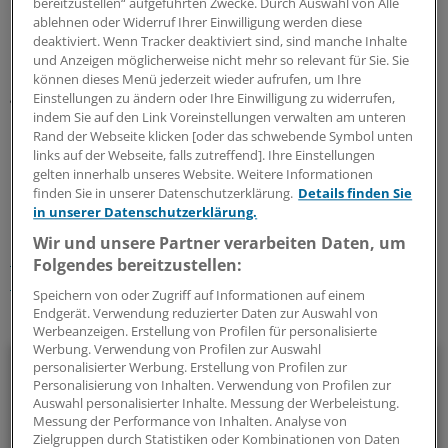
bereitzustellen“ aufgeführten Zwecke. Durch Auswahl von Alle
Endotoxine und verstärkten oxidativen Stress,
ablehnen oder Widerruf Ihrer Einwilligung werden diese
deaktiviert. Wenn Tracker deaktiviert sind, sind manche Inhalte
hypoxische Erscheinungen und durch die Entstehung
und Anzeigen möglicherweise nicht mehr so relevant für Sie. Sie
profibrinogener Ethanolmetabolite. All diese Faktoren
können dieses Menü jederzeit wieder aufrufen, um Ihre
gehen mit einem profibrinogenen Zytokin-Profil einher
Einstellungen zu ändern oder Ihre Einwilligung zu widerrufen,
und zerstören schließlich die Leberzellstrukturen.
indem Sie auf den Link Voreinstellungen verwalten am unteren
Rand der Webseite klicken [oder das schwebende Symbol unten
links auf der Webseite, falls zutreffend]. Ihre Einstellungen
0
gelten innerhalb unseres Website. Weitere Informationen
finden Sie in unserer Datenschutzerklärung.
Details finden Sie
in unserer Datenschutzerklärung.
Schlagworte:
Wir und unsere Partner verarbeiten Daten, um
Magen-Darmkrankheiten
Allgemeinmedizin
Folgendes bereitzustellen:
Innere Medizin
Speichern von oder Zugriff auf Informationen auf einem
Endgerät. Verwendung reduzierter Daten zur Auswahl von
Ihr Newsletter zum Thema
Werbeanzeigen. Erstellung von Profilen für personalisierte
Werbung. Verwendung von Profilen zur Auswahl
Gastroenterologie
personalisierter Werbung. Erstellung von Profilen zur
Personalisierung von Inhalten. Verwendung von Profilen zur
Auswahl personalisierter Inhalte. Messung der Werbeleistung.
Wissenswertes aus der Gastroenterologie finden Sie in
Messung der Performance von Inhalten. Analyse von
diesem Newsletter regelmäßig kompakt zusammengestellt.
Zielgruppen durch Statistiken oder Kombinationen von Daten