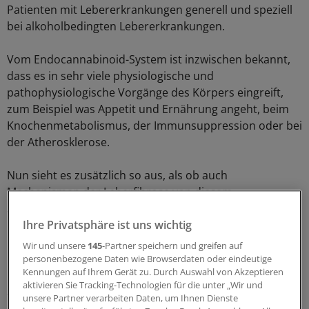
Patienten mit Lebererkrankungen generell und speziell
bei alkoholbedingten Lebererkrankungen.
Vom Endocannabinoid-System ist inzwischen bekannt,
dass es in sehr viele physiologische und
pathophysiologische Vorgänge des Körpers eingreift,
zum Beispiel was Appetit und Ernährung angeht, beim
Knochenmetabolismus, der Immunsuppression oder bei
der Atherosklerose.
Nun sieht es zusätzlich so aus, als ob auch
Mechanismen der Leberfibrose von diesem
Signalsystem beeinflusst werden. Prinzipiell seien diese
Mechanismen unabhängig von der Ursache der
Ihre Privatsphäre ist uns wichtig
Leberschädigung, erläuterte der Hepatologe vom
Wir und unsere
145
-Partner speichern und greifen auf
Universitätsklinikum Bonn.
personenbezogene Daten wie Browserdaten oder eindeutige
Kennungen auf Ihrem Gerät zu. Durch Auswahl von Akzeptieren
aktivieren Sie Tracking-Technologien für die unter „Wir und
Speziell Alkohol induziere eine starke inflammatorische
unsere Partner verarbeiten Daten, um Ihnen Dienste
Reaktion, unter anderem hervorgerufen durch