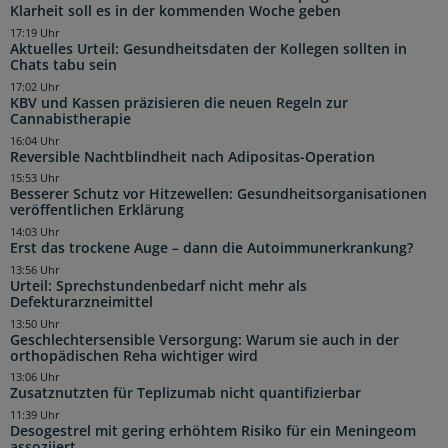
Klarheit soll es in der kommenden Woche geben
17:19 Uhr
Aktuelles Urteil: Gesundheitsdaten der Kollegen sollten in
Chats tabu sein
17:02 Uhr
KBV und Kassen präzisieren die neuen Regeln zur
Cannabistherapie
16:04 Uhr
Reversible Nachtblindheit nach Adipositas-Operation
15:53 Uhr
Besserer Schutz vor Hitzewellen: Gesundheitsorganisationen
veröffentlichen Erklärung
14:03 Uhr
Erst das trockene Auge – dann die Autoimmunerkrankung?
13:56 Uhr
Urteil: Sprechstundenbedarf nicht mehr als
Defekturarzneimittel
13:50 Uhr
Geschlechtersensible Versorgung: Warum sie auch in der
orthopädischen Reha wichtiger wird
13:06 Uhr
Zusatznutzten für Teplizumab nicht quantifizierbar
11:39 Uhr
Desogestrel mit gering erhöhtem Risiko für ein Meningeom
assoziiert