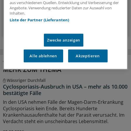
aus verschiedenen Quellen. Entwicklung und Verbesserung der
Angebote. Verwendung reduzierter Daten zur Auswahl von
alle 3 Wochen (Donnerstag)
Inhalten.
Liste der Partner (Lieferanten)
Zum Abonnieren bitte anmelden
Zwecke anzeigen
Alle ablehnen
Akzeptieren
MEHR ZUM THEMA
Wässriger Durchfall
Cyclosporiasis-Ausbruch in USA – mehr als 10.000
bestätigte Fälle
In den USA nehmen Fälle der Magen-Darm-Erkrankung
Cyclosporiasis kein Ende. Bereits Hunderte
Krankenhausaufenthalte hat der Parasit verursacht. Im
Verdacht steht ein unscheinbares Lebensmittel.