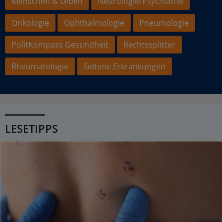
Menschen & Leben
Neurologie/Psychiatrie
Onkologie
Ophthalmologie
Pneumologie
PolitKompass Gesundheit
Rechtssplitter
Rheumatologie
Seltene Erkrankungen
LESETIPPS