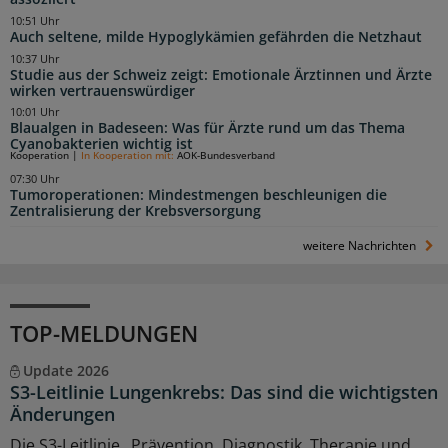
10:51 Uhr
Auch seltene, milde Hypoglykämien gefährden die Netzhaut
10:37 Uhr
Studie aus der Schweiz zeigt: Emotionale Ärztinnen und Ärzte
wirken vertrauenswürdiger
10:01 Uhr
Blaualgen in Badeseen: Was für Ärzte rund um das Thema
Cyanobakterien wichtig ist
Kooperation
|
In Kooperation mit:
AOK-Bundesverband
07:30 Uhr
Tumoroperationen: Mindestmengen beschleunigen die
Zentralisierung der Krebsversorgung
weitere Nachrichten
TOP-MELDUNGEN
Update 2026
S3-Leitlinie Lungenkrebs: Das sind die wichtigsten
Änderungen
Die S3-Leitlinie „Prävention, Diagnostik, Therapie und