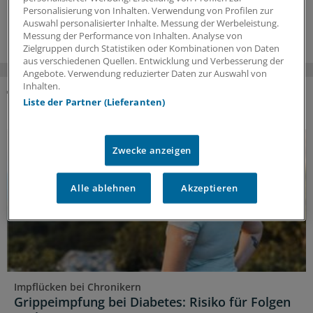
Personalisierung von Inhalten. Verwendung von Profilen zur
16.06.2026
Auswahl personalisierter Inhalte. Messung der Werbeleistung.
Messung der Performance von Inhalten. Analyse von
Zielgruppen durch Statistiken oder Kombinationen von Daten
aus verschiedenen Quellen. Entwicklung und Verbesserung der
Angebote. Verwendung reduzierter Daten zur Auswahl von
Inhalten.
Liste der Partner (Lieferanten)
DAS KÖNNTE SIE AUCH INTERESSIEREN
Zwecke anzeigen
Alle ablehnen
Akzeptieren
Impflücken bei Chronikern
Grippeimpfung bei Diabetes: Risiko für Folgen