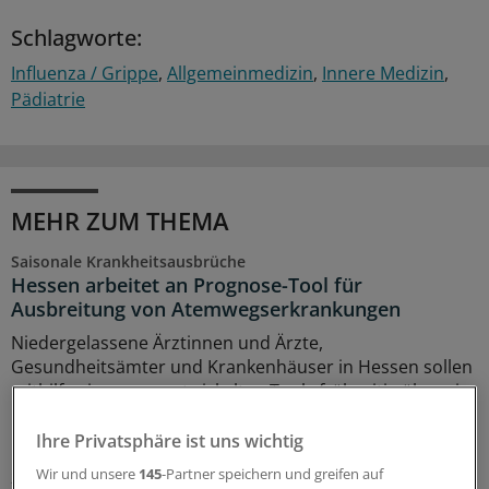
Schlagworte:
Influenza / Grippe
Allgemeinmedizin
Innere Medizin
Pädiatrie
MEHR ZUM THEMA
Saisonale Krankheitsausbrüche
Hessen arbeitet an Prognose-Tool für
Ausbreitung von Atemwegserkrankungen
Niedergelassene Ärztinnen und Ärzte,
Gesundheitsämter und Krankenhäuser in Hessen sollen
mithilfe eines neu entwickelten Tools frühzeitig über ein
hohes Aufkommen saisonaler Krankheitsausbrüche
informiert werden.
Ihre Privatsphäre ist uns wichtig
Wir und unsere
145
-Partner speichern und greifen auf
22.07.2026