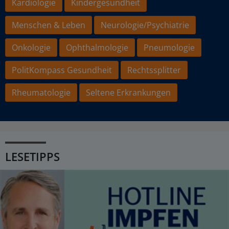
Kardiologie
Kindergesundheit
Menschen & Leben
Neurologie/Psychiatrie
Onkologie
Ophthalmologie
Pneumologie
PolitKompass Gesundheit
Rechtssplitter
Rheumatologie
Seltene Erkrankungen
LESETIPPS