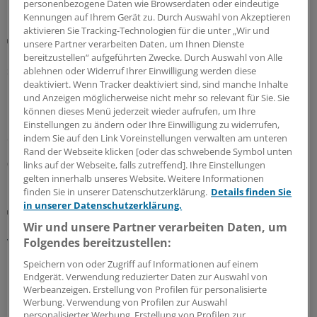
personenbezogene Daten wie Browserdaten oder eindeutige
Kennungen auf Ihrem Gerät zu. Durch Auswahl von Akzeptieren
aktivieren Sie Tracking-Technologien für die unter „Wir und
Bestätigung durch neue Studie
unsere Partner verarbeiten Daten, um Ihnen Dienste
Co-Administration: COVID-19- und Grippeimpfung
bereitzustellen“ aufgeführten Zwecke. Durch Auswahl von Alle
sind wohl sicher kombinierbar
ablehnen oder Widerruf Ihrer Einwilligung werden diese
deaktiviert. Wenn Tracker deaktiviert sind, sind manche Inhalte
Eine neue Studie bestätigt, dass COVID-19- und
und Anzeigen möglicherweise nicht mehr so relevant für Sie. Sie
Influenzaimpfstoffe am selben Tag gegeben werden
können dieses Menü jederzeit wieder aufrufen, um Ihre
können. Das Risiko für unerwünschte Ereignisse wurde
Einstellungen zu ändern oder Ihre Einwilligung zu widerrufen,
durch die Co-Administration nicht erhöht.
indem Sie auf den Link Voreinstellungen verwalten am unteren
Rand der Webseite klicken [oder das schwebende Symbol unten
02.07.2026
links auf der Webseite, falls zutreffend]. Ihre Einstellungen
gelten innerhalb unseres Website. Weitere Informationen
finden Sie in unserer Datenschutzerklärung.
Details finden Sie
in unserer Datenschutzerklärung.
Multiresistenzen, Herzinfarkt, Demenz
Maßnahmen gegen akute und langfristige Folgen
Wir und unsere Partner verarbeiten Daten, um
von Infektionen gefordert
Folgendes bereitzustellen:
Infektionen haben sowohl akute als auch langfristige
Speichern von oder Zugriff auf Informationen auf einem
Endgerät. Verwendung reduzierter Daten zur Auswahl von
Folgen. Dementsprechend sind wirksame Maßnahmen
Werbeanzeigen. Erstellung von Profilen für personalisierte
unerlässlich. Expertinnen und Experten diskutierten
Werbung. Verwendung von Profilen zur Auswahl
Lösungsansätze und Herausforderungen.
personalisierter Werbung. Erstellung von Profilen zur