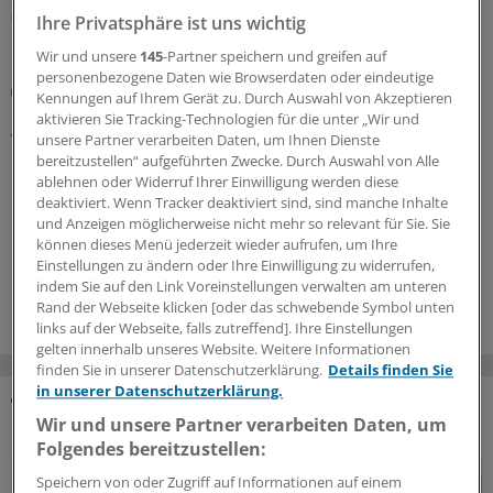
02.07.2026
Ihre Privatsphäre ist uns wichtig
Wir und unsere
145
-Partner speichern und greifen auf
personenbezogene Daten wie Browserdaten oder eindeutige
Multiresistenzen, Herzinfarkt, Demenz
Kennungen auf Ihrem Gerät zu. Durch Auswahl von Akzeptieren
Maßnahmen gegen akute und langfristige Folgen
aktivieren Sie Tracking-Technologien für die unter „Wir und
von Infektionen gefordert
unsere Partner verarbeiten Daten, um Ihnen Dienste
bereitzustellen“ aufgeführten Zwecke. Durch Auswahl von Alle
Infektionen haben sowohl akute als auch langfristige
ablehnen oder Widerruf Ihrer Einwilligung werden diese
Folgen. Dementsprechend sind wirksame Maßnahmen
deaktiviert. Wenn Tracker deaktiviert sind, sind manche Inhalte
unerlässlich. Expertinnen und Experten diskutierten
und Anzeigen möglicherweise nicht mehr so relevant für Sie. Sie
Lösungsansätze und Herausforderungen.
können dieses Menü jederzeit wieder aufrufen, um Ihre
Einstellungen zu ändern oder Ihre Einwilligung zu widerrufen,
16.06.2026
indem Sie auf den Link Voreinstellungen verwalten am unteren
Rand der Webseite klicken [oder das schwebende Symbol unten
links auf der Webseite, falls zutreffend]. Ihre Einstellungen
gelten innerhalb unseres Website. Weitere Informationen
finden Sie in unserer Datenschutzerklärung.
Details finden Sie
in unserer Datenschutzerklärung.
Wir und unsere Partner verarbeiten Daten, um
DAS KÖNNTE SIE AUCH INTERESSIEREN
Folgendes bereitzustellen:
Speichern von oder Zugriff auf Informationen auf einem