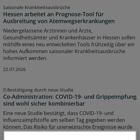
Saisonale Krankheitsausbrüche
Hessen arbeitet an Prognose-Tool für
Ausbreitung von Atemwegserkrankungen
Niedergelassene Ärztinnen und Ärzte,
Gesundheitsämter und Krankenhäuser in Hessen sollen
mithilfe eines neu entwickelten Tools frühzeitig über ein
hohes Aufkommen saisonaler Krankheitsausbrüche
informiert werden.
22.07.2026
Bestätigung durch neue Studie
Co-Administration: COVID-19- und Grippeimpfung
sind wohl sicher kombinierbar
Eine neue Studie bestätigt, dass COVID-19- und
Influenzaimpfstoffe am selben Tag gegeben werden
können. Das Risiko für unerwünschte Ereignisse wurde
durch die Co-Administration nicht erhöht.