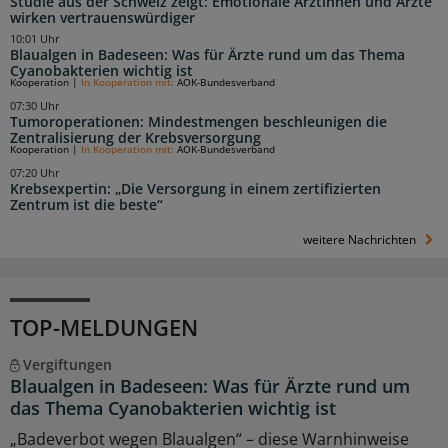
Studie aus der Schweiz zeigt: Emotionale Ärztinnen und Ärzte
wirken vertrauenswürdiger
10:01 Uhr
Blaualgen in Badeseen: Was für Ärzte rund um das Thema
Cyanobakterien wichtig ist
Kooperation
|
In Kooperation mit:
AOK-Bundesverband
07:30 Uhr
Tumoroperationen: Mindestmengen beschleunigen die
Zentralisierung der Krebsversorgung
Kooperation
|
In Kooperation mit:
AOK-Bundesverband
07:20 Uhr
Krebsexpertin: „Die Versorgung in einem zertifizierten
Zentrum ist die beste“
weitere Nachrichten
TOP-MELDUNGEN
Vergiftungen
Blaualgen in Badeseen: Was für Ärzte rund um
das Thema Cyanobakterien wichtig ist
„Badeverbot wegen Blaualgen“ – diese Warnhinweise