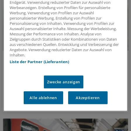
Endgerät. Verwendung reduzierter Daten zur Auswahl von
Werbeanzeigen. Erstellung von Profilen für personalisierte
Werbung. Verwendung von Profilen zur Auswahl
personalisierter Werbung. Erstellung von Profilen zur
Personalisierung von Inhalten. Verwendung von Profilen zur
Auswahl personalisierter Inhalte. Messung der Werbeleistung.
Messung der Performance von Inhalten. Analyse von
Zielgruppen durch Statistiken oder Kombinationen von Daten
aus verschiedenen Quellen. Entwicklung und Verbesserung der
Angebote. Verwendung reduzierter Daten zur Auswahl von
Inhalten.
Impflücken bei Chronikern
Liste der Partner (Lieferanten)
Grippeimpfung bei Diabetes: Risiko für Folgen
senken
Influenza bedeutet für Diabetiker ein ernstes
Zwecke anzeigen
kardiovaskuläres Risiko. Registerstudien zeigen:
Geimpfte Patientinnen und Patienten hatten seltener
Herzinfarkte und eine niedrigere Sterblichkeit.
Alle ablehnen
Akzeptieren
ANZEIGE
|
Viatris Germany GmbH