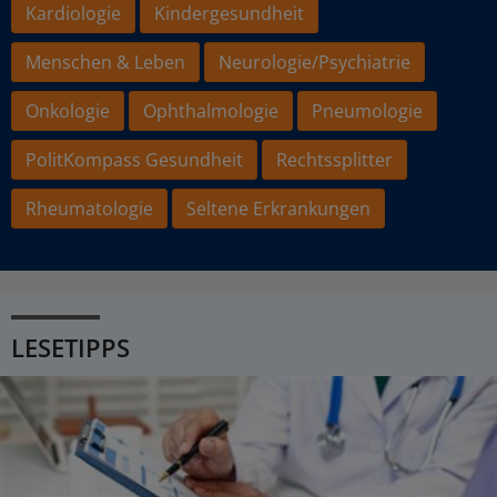
Kardiologie
Kindergesundheit
Menschen & Leben
Neurologie/Psychiatrie
Onkologie
Ophthalmologie
Pneumologie
PolitKompass Gesundheit
Rechtssplitter
Rheumatologie
Seltene Erkrankungen
LESETIPPS