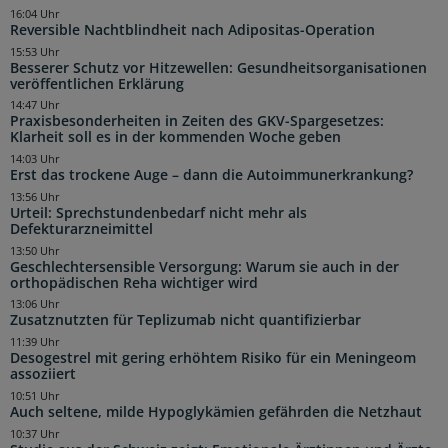
16:04 Uhr
Reversible Nachtblindheit nach Adipositas-Operation
15:53 Uhr
Besserer Schutz vor Hitzewellen: Gesundheitsorganisationen
veröffentlichen Erklärung
14:47 Uhr
Praxisbesonderheiten in Zeiten des GKV-Spargesetzes:
Klarheit soll es in der kommenden Woche geben
14:03 Uhr
Erst das trockene Auge – dann die Autoimmunerkrankung?
13:56 Uhr
Urteil: Sprechstundenbedarf nicht mehr als
Defekturarzneimittel
13:50 Uhr
Geschlechtersensible Versorgung: Warum sie auch in der
orthopädischen Reha wichtiger wird
13:06 Uhr
Zusatznutzten für Teplizumab nicht quantifizierbar
11:39 Uhr
Desogestrel mit gering erhöhtem Risiko für ein Meningeom
assoziiert
10:51 Uhr
Auch seltene, milde Hypoglykämien gefährden die Netzhaut
10:37 Uhr