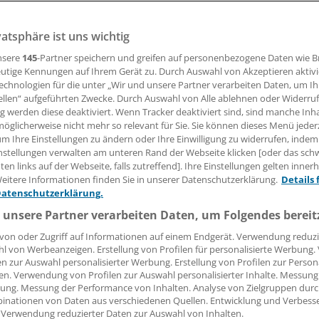
vatsphäre ist uns wichtig
28.10.2008, 05:00 Uhr
nsere
145
-Partner speichern und greifen auf personenbezogene Daten wie 
utige Kennungen auf Ihrem Gerät zu. Durch Auswahl von Akzeptieren aktivi
echnologien für die unter „Wir und unsere Partner verarbeiten Daten, um I
ellen“ aufgeführten Zwecke. Durch Auswahl von Alle ablehnen oder Widerruf
pa). Am heutigen Weltpoliotag rufen Gesundheitsorganisat
ng werden diese deaktiviert. Wenn Tracker deaktiviert sind, sind manche Inh
öglicherweise nicht mehr so relevant für Sie. Sie können dieses Menü jeder
n die unheilbare Krankheit impfen zu lassen.
um Ihre Einstellungen zu ändern oder Ihre Einwilligung zu widerrufen, indem
nstellungen verwalten am unteren Rand der Webseite klicken [oder das sc
ter Impfaktionen infizieren sich noch immer rund 2000 Mens
en links auf der Webseite, falls zutreffend]. Ihre Einstellungen gelten inner
nsteckenden Virus, vor allem in Afrika und Asien. In Europa
eitere Informationen finden Sie in unserer Datenschutzerklärung.
Details 
Datenschutzerklärung.
 besiegt. 1988 hatte die WHO Impfkampagnen gestartet, die Z
ank bis 2006 um 99 Prozent. Die Viren werden über verunre
 unsere Partner verarbeiten Daten, um Folgendes bereit
ntakt mit Infizierten übertragen. Betroffen sind besonders
von oder Zugriff auf Informationen auf einem Endgerät. Verwendung reduzi
l von Werbeanzeigen. Erstellung von Profilen für personalisierte Werbung
en zur Auswahl personalisierter Werbung. Erstellung von Profilen zur Person
en. Verwendung von Profilen zur Auswahl personalisierter Inhalte. Messung
ung. Messung der Performance von Inhalten. Analyse von Zielgruppen durch
inationen von Daten aus verschiedenen Quellen. Entwicklung und Verbess
 Verwendung reduzierter Daten zur Auswahl von Inhalten.