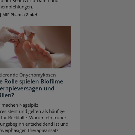
nd auf Real-World-Daten und
ienempfehlungen.
|
MIP Pharma GmbH
stierende Onychomykosen
 Rolle spielen Biofilme
herapieversagen und
llen?
e machen Nagelpilz
resistent und gelten als häufige
für Rückfälle. Warum ein früher
ungsbeginn entscheidend ist und
 zweiphasiger Therapieansatz