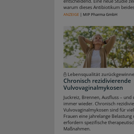
entscheidend. Eine neue Studie zei
warum dieses Antibiotikum beides 
ANZEIGE
|
MIP Pharma GmbH
Lebensqualität zurückgewinn
Chronisch rezidivierende
Vulvovaginalmykosen
Juckreiz, Brennen, Ausfluss – und 
immer wieder. Chronisch rezidivi
Vulvovaginalmykosen sind für vie
Frauen eine jahrelange Belastung
erfordern spezifische therapeutis
Maßnahmen.