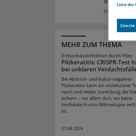
Schlagwort
Liste der
Infektionen
I
Zwecke
MEHR ZUM THEMA
Hornhautinfektion durch Pilze
Pilzkeratitis: CRISPR-Test hi
bei unklaren Verdachtsfäll
Bei Abstrich- und Kultur-negativer
Pilzkeratitis kann ein molekularer T
rasch und relativ zuverlässig die D
sichern – vor allem dort, wo keine
konfokale In-vivo-Mikroskopie verf
ist.
07.08.2026