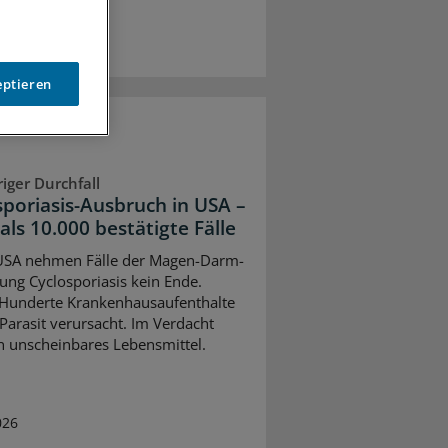
eptieren
iger Durchfall
sporiasis-Ausbruch in USA –
als 10.000 bestätigte Fälle
USA nehmen Fälle der Magen-Darm-
ung Cyclosporiasis kein Ende.
 Hunderte Krankenhausaufenthalte
 Parasit verursacht. Im Verdacht
in unscheinbares Lebensmittel.
026