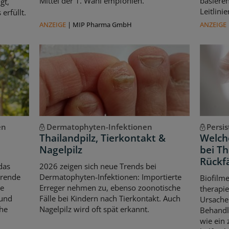
Mittel der 1. Wahl empfohlen.
basiere
gt,
Leitlin
erfüllt.
ANZEIGE
|
MIP Pharma GmbH
ANZEIGE
en
Dermatophyten-Infektionen
Persi
Thailandpilz, Tierkontakt &
Welche
Nagelpilz
bei T
Rückfä
das
2026 zeigen sich neue Trends bei
erende
Dermatophyten-Infektionen: Importierte
Biofilm
le
Erreger nehmen zu, ebenso zoonotische
therapie
 und
Fälle bei Kindern nach Tierkontakt. Auch
Ursache 
che
Nagelpilz wird oft spät erkannt.
Behandl
wie ein