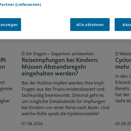
e:
 Partner (Lieferanten)
nternational
Gesellschaft
 anzeigen
Alle ablehnen
Akz
Sie fragen – Experten antworten
Wässr
lft
Reiseimpfungen bei Kindern:
Cyclo
en
Müssen Abstandsregeln
mehr 
eingehalten werden?
In den 
est
Erkrank
Bei der Hotline Impfen werden Ihre Impf-
iagnose
Bereits
Fragen aus der Praxis evidenzbasiert und
hat der
fachkundig beantwortet. Diesmal geht es
ügbar
steht e
um mögliche Zeitabstände für Impfungen
bei Kindern vor einer Reise nach Asien. Und
welche Rolle spielt die Injektionsstelle?
07.08.2026
05.08.2