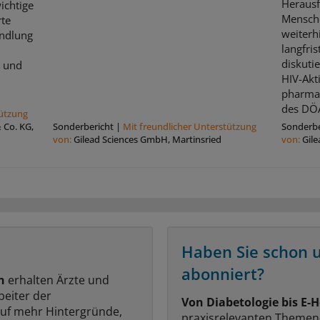
Herausf
ichtige
Mensche
rte
weiterh
andlung
langfris
diskuti
n und
HIV-Akti
pharmaz
des DÖA
tützung
Co. KG,
Sonderbericht
|
Mit freundlicher Unterstützung
Sonderbe
von:
Gilead Sciences GmbH, Martinsried
von:
Gil
Haben Sie schon 
abonniert?
n
erhalten Ärzte und
beiter der
Von Diabetologie bis E-H
auf mehr Hintergründe,
praxisrelevanten Themen