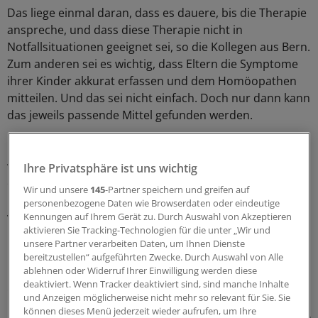
Das liege einmal daran, dass es dauere, bis die Therapie
anspreche, und dass diese Therapie nicht in
Notfallsituationen geeignet sei, so die Kollegen aus Bern.
Zum anderen sei es wichtig, dass Eltern die Symptome
ihrer Kinder akkurat erfassen und dem Homöopathen
mitteilen. Und das sei nicht einfach. Doch nur dann kann
das jeweils passende Mittel gefunden werden.
Homöopathische Mittel, die häufig bei ADHS verordnet
werden, sind nach Freis Angaben vor allem Calcium
Ihre Privatsphäre ist uns wichtig
carbonicum, Lycopodium und Sulfur. Aber etwa auch
Wir und unsere
145
-Partner speichern und greifen auf
Belladonna, Causticum, Chamomilla, Ignatia, Nux
personenbezogene Daten wie Browserdaten oder eindeutige
vomica, Phosphor oder Silicea werden genutzt. Wichtig
Kennungen auf Ihrem Gerät zu. Durch Auswahl von Akzeptieren
aktivieren Sie Tracking-Technologien für die unter „Wir und
ist eine Dauertherapie, wie Frei betont.
unsere Partner verarbeiten Daten, um Ihnen Dienste
bereitzustellen“ aufgeführten Zwecke. Durch Auswahl von Alle
Komplexmittel zielt auf typische ADHS-
ablehnen oder Widerruf Ihrer Einwilligung werden diese
Symptome
deaktiviert. Wenn Tracker deaktiviert sind, sind manche Inhalte
und Anzeigen möglicherweise nicht mehr so relevant für Sie. Sie
können dieses Menü jederzeit wieder aufrufen, um Ihre