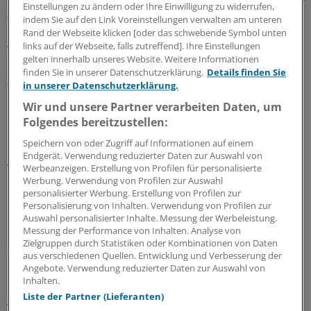
Ein auf ADHS abgestimmtes Komplexmittel ist Zappelin®
Einstellungen zu ändern oder Ihre Einwilligung zu widerrufen,
(erstattungsfähig bis zum vollendeten 12. Lebensjahr).
indem Sie auf den Link Voreinstellungen verwalten am unteren
Es enthält etwa Chamomilla, Kalium phosphoricum und
Rand der Webseite klicken [oder das schwebende Symbol unten
links auf der Webseite, falls zutreffend]. Ihre Einstellungen
Valeriana. Die Wirkung wurde in einer Kohortenstudie
gelten innerhalb unseres Website. Weitere Informationen
mit 355 ADHS-Kindern mit der von Methylphenidat
finden Sie in unserer Datenschutzerklärung.
Details finden Sie
(Ritalin®) verglichen. Die Kinder nahmen täglich im
in unserer Datenschutzerklärung.
Mittel 30 Globuli oder 10 bis 40 mg Methylphenidat ein.
Wir und unsere Partner verarbeiten Daten, um
Folgendes bereitzustellen:
Nach 12-wöchiger Therapie prüften die Studienärzte den
Speichern von oder Zugriff auf Informationen auf einem
klinischen Gesamteindruck. Ein "viel besser" oder "sehr
Endgerät. Verwendung reduzierter Daten zur Auswahl von
viel besser" im Vergleich zum Behandlungsbeginn wurde
Werbeanzeigen. Erstellung von Profilen für personalisierte
Werbung. Verwendung von Profilen zur Auswahl
bei gut 47 Prozent der Kinder in der Komplexmittel-
personalisierter Werbung. Erstellung von Profilen zur
Gruppe festgestellt, in der Methylphenidat-Gruppe bei
Personalisierung von Inhalten. Verwendung von Profilen zur
knapp 78 Prozent der Kinder. Knapp 70 Prozent der
Auswahl personalisierter Inhalte. Messung der Werbeleistung.
Messung der Performance von Inhalten. Analyse von
Kinder in der Komplexmittel-Gruppe schätzten ihren
Zielgruppen durch Statistiken oder Kombinationen von Daten
Zustand mit "gut" oder "sehr gut" ein (knapp 74 Prozent
aus verschiedenen Quellen. Entwicklung und Verbesserung der
in der Kontroll-Gruppe).
Angebote. Verwendung reduzierter Daten zur Auswahl von
Inhalten.
Liste der Partner (Lieferanten)
Ausgleichende Kombinationen bei