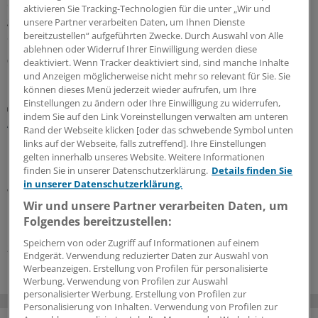
den Öffentlichen Gesundheitsdienst bekommen. Die
aktivieren Sie Tracking-Technologien für die unter „Wir und
gesetzlichen Krankenkassen übernehmen die
unsere Partner verarbeiten Daten, um Ihnen Dienste
Sachkosten.
bereitzustellen“ aufgeführten Zwecke. Durch Auswahl von Alle
ablehnen oder Widerruf Ihrer Einwilligung werden diese
03.08.2026
deaktiviert. Wenn Tracker deaktiviert sind, sind manche Inhalte
und Anzeigen möglicherweise nicht mehr so relevant für Sie. Sie
können dieses Menü jederzeit wieder aufrufen, um Ihre
Einstellungen zu ändern oder Ihre Einwilligung zu widerrufen,
Praxis-Tipps
indem Sie auf den Link Voreinstellungen verwalten am unteren
Ältere Menschen auf Reisen: Weshalb das
Rand der Webseite klicken [oder das schwebende Symbol unten
Blutdruckmittel gern mal reduziert werden darf
links auf der Webseite, falls zutreffend]. Ihre Einstellungen
gelten innerhalb unseres Website. Weitere Informationen
Im Interview erklärt Tropenmediziner Tomas Jelinek, was
finden Sie in unserer Datenschutzerklärung.
Details finden Sie
bei Reiseimpfungen für ältere Menschen zu beachten ist,
in unserer Datenschutzerklärung.
warum der Blutdruck im Urlaub lieber ein klein wenig
Wir und unsere Partner verarbeiten Daten, um
höher sein sollte, und weshalb die Reiseberatung für die
Folgendes bereitzustellen:
Durchimpfungsrate so wichtig ist.
Speichern von oder Zugriff auf Informationen auf einem
24.07.2026
Endgerät. Verwendung reduzierter Daten zur Auswahl von
Werbeanzeigen. Erstellung von Profilen für personalisierte
Werbung. Verwendung von Profilen zur Auswahl
personalisierter Werbung. Erstellung von Profilen zur
Personalisierung von Inhalten. Verwendung von Profilen zur