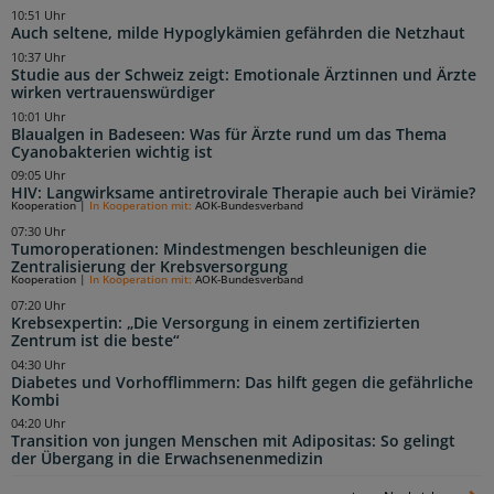
10:51 Uhr
Auch seltene, milde Hypoglykämien gefährden die Netzhaut
10:37 Uhr
Studie aus der Schweiz zeigt: Emotionale Ärztinnen und Ärzte
wirken vertrauenswürdiger
10:01 Uhr
Blaualgen in Badeseen: Was für Ärzte rund um das Thema
Cyanobakterien wichtig ist
09:05 Uhr
HIV: Langwirksame antiretrovirale Therapie auch bei Virämie?
Kooperation
|
In Kooperation mit:
AOK-Bundesverband
07:30 Uhr
Tumoroperationen: Mindestmengen beschleunigen die
Zentralisierung der Krebsversorgung
Kooperation
|
In Kooperation mit:
AOK-Bundesverband
07:20 Uhr
Krebsexpertin: „Die Versorgung in einem zertifizierten
Zentrum ist die beste“
04:30 Uhr
Diabetes und Vorhofflimmern: Das hilft gegen die gefährliche
Kombi
04:20 Uhr
Transition von jungen Menschen mit Adipositas: So gelingt
der Übergang in die Erwachsenenmedizin