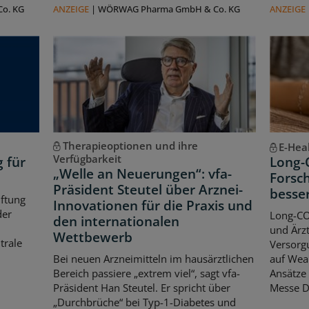
o. KG
ANZEIGE
|
WÖRWAG Pharma GmbH & Co. KG
ANZEIGE
Therapieoptionen und ihre
E-Hea
Verfügbarkeit
g für
Long-
„Welle an Neuerungen“: vfa-
Forsch
Präsident Steutel über Arznei-
besse
iftung
Innovationen für die Praxis und
der
Long-CO
den internationalen
und Ärzt
Wettbewerb
trale
Versorgu
Bei neuen Arzneimitteln im hausärztlichen
auf Wear
Bereich passiere „extrem viel“, sagt vfa-
Ansätze 
Präsident Han Steutel. Er spricht über
Messe D
„Durchbrüche“ bei Typ-1-Diabetes und