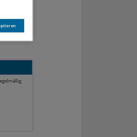
0
eptieren
einmedizin
regelmäßig