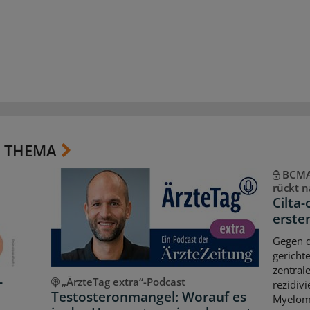
 THEMA
BCMA-
rückt n
Cilta-
erste
Gegen d
gericht
zentral
-
„ÄrzteTag extra“-Podcast
rezidiv
Testosteronmangel: Worauf es
Myeloms