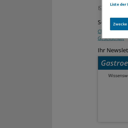
Liste der
Schlagwort
Zwecke
Chronische 
Gesellschaft
Ihr Newsle
Gastroe
Wissenswe