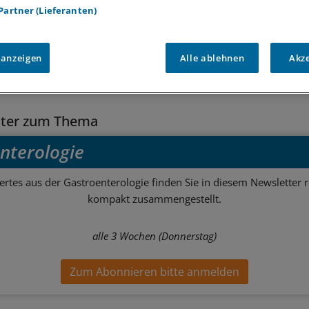
 Partner (Lieferanten)
e:
 anzeigen
Alle ablehnen
Akz
Darmentzündungen
Umweltmedizin
Innere Medizin
Allgem
tter zum Thema
nterologie
rtes aus der Gastroenterologie finden Sie in diesem Newsletter 
kompakt zusammengestellt.
alle 3 Wochen (Donnerstag)
Zum Abonnieren bitte anmelden