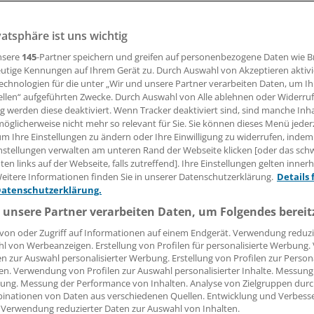
vatsphäre ist uns wichtig
nsere
145
-Partner speichern und greifen auf personenbezogene Daten wie 
16.10.2008, 05:00 Uhr
utige Kennungen auf Ihrem Gerät zu. Durch Auswahl von Akzeptieren aktivi
echnologien für die unter „Wir und unsere Partner verarbeiten Daten, um I
ellen“ aufgeführten Zwecke. Durch Auswahl von Alle ablehnen oder Widerruf
ng werden diese deaktiviert. Wenn Tracker deaktiviert sind, sind manche Inh
öglicherweise nicht mehr so relevant für Sie. Sie können dieses Menü jeder
 chronisch entzündlichen Darmerkrankungen (CED) sollten 
um Ihre Einstellungen zu ändern oder Ihre Einwilligung zu widerrufen, indem
hirr frei von Spülmittelresten ist. Schon länger wurde ein
nstellungen verwalten am unteren Rand der Webseite klicken [oder das sc
 Darmerkrankungen und Detergenzien in Reinigungsmittel
en links auf der Webseite, falls zutreffend]. Ihre Einstellungen gelten inner
eitere Informationen finden Sie in unserer Datenschutzerklärung.
Details 
efertigten Nahrungsmitteln vermutet. Tierversuche haben die
Datenschutzerklärung.
e über einen längeren Zeitraum spülmittelhaltiges Wasse
 unsere Partner verarbeiten Daten, um Folgendes bereit
ich bei ihnen mehr als zufällig häufig eine chronische Colitis
 zwischen vermehrten Spülmittelrückständen in Trinkgef
von oder Zugriff auf Informationen auf einem Endgerät. Verwendung reduzi
l von Werbeanzeigen. Erstellung von Profilen für personalisierte Werbung
 sowie chemisch ähnlichen Detergenzien und Emulgatoren 
en zur Auswahl personalisierter Werbung. Erstellung von Profilen zur Person
ln und einer steigenden CED-Inzidenz scheint somit plausi
en. Verwendung von Profilen zur Auswahl personalisierter Inhalte. Messung
nten heißt daher: Geschirr und Bestecke gründlich mit kla
ung. Messung der Performance von Inhalten. Analyse von Zielgruppen durch
inationen von Daten aus verschiedenen Quellen. Entwicklung und Verbess
 Verwendung reduzierter Daten zur Auswahl von Inhalten.