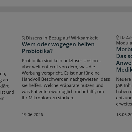
IL-23
Dissens in Bezug auf Wirksamkeit
Modula
Wem oder wogegen helfen
Morbu
Probiotika?
Das so
Probiotika sind kein nutzloser Unsinn –
Anwe
aber weit entfernt von dem, was die
Medi
Werbung verspricht. Es ist nur für eine
en,
Handvoll Beschwerden nachgewiesen, dass
Neuere 
g an.
sie helfen. Welche Präparate nützen und
JAK-Inh
lärt,
was Patienten womöglich mehr hilft, um
haben d
ist und
ihr Mikrobiom zu stärken.
entzün
ein
erweiter
19.06.2026
18.06.2