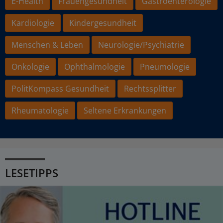
E-Health
Frauengesundheit
Gastroenterologie
Kardiologie
Kindergesundheit
Menschen & Leben
Neurologie/Psychiatrie
Onkologie
Ophthalmologie
Pneumologie
PolitKompass Gesundheit
Rechtssplitter
Rheumatologie
Seltene Erkrankungen
LESETIPPS