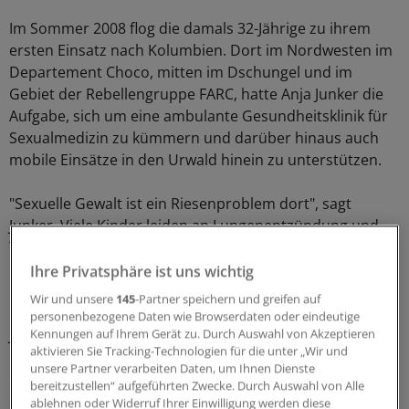
Im Sommer 2008 flog die damals 32-Jährige zu ihrem
ersten Einsatz nach Kolumbien. Dort im Nordwesten im
Departement Choco, mitten im Dschungel und im
Gebiet der Rebellengruppe FARC, hatte Anja Junker die
Aufgabe, sich um eine ambulante Gesundheitsklinik für
Sexualmedizin zu kümmern und darüber hinaus auch
mobile Einsätze in den Urwald hinein zu unterstützen.
"Sexuelle Gewalt ist ein Riesenproblem dort", sagt
Junker. Viele Kinder leiden an Lungenentzündung und
Tuberkulose, HIV/Aids verbreitet sich zunehmend. "Wir
haben versucht, die Patienten an das nationale
Ihre Privatsphäre ist uns wichtig
Gesundheitssystem anzubinden", erzählt Junker.
Wir und unsere
145
-Partner speichern und greifen auf
Eineinhalb Jahre arbeitete sie in Kolumbien, ehe sie im
personenbezogene Daten wie Browserdaten oder eindeutige
Januar 2010 zurückkam nach Deutschland.
Kennungen auf Ihrem Gerät zu. Durch Auswahl von Akzeptieren
aktivieren Sie Tracking-Technologien für die unter „Wir und
unsere Partner verarbeiten Daten, um Ihnen Dienste
Schon ein halbes Jahr später packte die Kinderärztin
bereitzustellen“ aufgeführten Zwecke. Durch Auswahl von Alle
erneut ihre Koffer: Diesmal ging es für neun Monate in
ablehnen oder Widerruf Ihrer Einwilligung werden diese