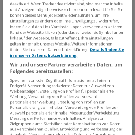
deaktiviert. Wenn Tracker deaktiviert sind, sind manche Inhalte
die Demokratische Republik Kongo, an die Grenze zu
und Anzeigen möglicherweise nicht mehr so relevant für Sie. Sie
Ruanda und Burundi, wo
Menschen in riesengroßen
können dieses Menü jederzeit wieder aufrufen, um Ihre
Flüchtlingscamps leben
und die Lage alles andere als
Einstellungen zu ändern oder Ihre Einwilligung zu widerrufen,
sicher bezeichnet werden kann. "Da war mir vor dem
indem Sie auf den Link Voreinstellungen verwalten am unteren
Rand der Webseite klicken [oder das schwebende Symbol unten
Abflug schon mulmig."
links auf der Webseite, falls zutreffend]. Ihre Einstellungen
gelten innerhalb unseres Website. Weitere Informationen
Zusammen mit bis zu sieben internationalen und
finden Sie in unserer Datenschutzerklärung.
Details finden Sie
kongolesischen Kollegen arbeitete sie in einer Klinik. Das
in unserer Datenschutzerklärung.
Team kümmerte sich unter anderem um Erwachsene
Wir und unsere Partner verarbeiten Daten, um
mit Schuss- oder Machetenverletzungen, um Kinder mit
Folgendes bereitzustellen:
Mangelernährung, Malaria, Durchfall und
Speichern von oder Zugriff auf Informationen auf einem
Lungenentzündung. Die hohe Kindersterblichkeit
Endgerät. Verwendung reduzierter Daten zur Auswahl von
machte Anja Junker zu schaffen. "Es gab viel Leid,
Werbeanzeigen. Erstellung von Profilen für personalisierte
Werbung. Verwendung von Profilen zur Auswahl
Sterben und Tod. Es gab Tage, da konnte ich nicht mehr
personalisierter Werbung. Erstellung von Profilen zur
auf die Intensivstation gehen." Sechs Tage die Woche, oft
Personalisierung von Inhalten. Verwendung von Profilen zur
12 bis 14 Stunden arbeitete Anja Junker in der Klinik, "ich
Auswahl personalisierter Inhalte. Messung der Werbeleistung.
Messung der Performance von Inhalten. Analyse von
kam ziemlich kaputt nach Hause".
Zielgruppen durch Statistiken oder Kombinationen von Daten
aus verschiedenen Quellen. Entwicklung und Verbesserung der
Für ihre kongolesischen Kollegen ist Junker voller
Angebote. Verwendung reduzierter Daten zur Auswahl von