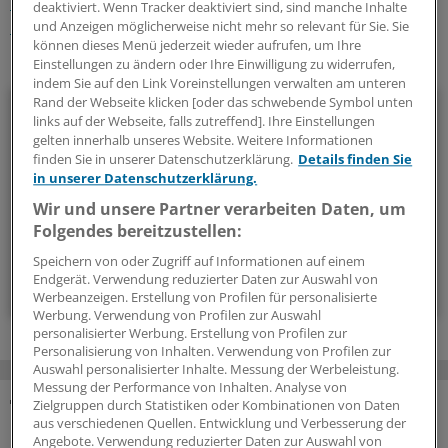
Herz-Gefäßkrankheiten
Niereninsuffizienz
Kardiologie
deaktiviert. Wenn Tracker deaktiviert sind, sind manche Inhalte
Nephrologie
Sportmedizin
und Anzeigen möglicherweise nicht mehr so relevant für Sie. Sie
können dieses Menü jederzeit wieder aufrufen, um Ihre
Ihr Newsletter zum Thema
Einstellungen zu ändern oder Ihre Einwilligung zu widerrufen,
indem Sie auf den Link Voreinstellungen verwalten am unteren
Rand der Webseite klicken [oder das schwebende Symbol unten
Kardiologie
links auf der Webseite, falls zutreffend]. Ihre Einstellungen
gelten innerhalb unseres Website. Weitere Informationen
Alles, was das Herz begehrt: In diesem Newsletter berichten
finden Sie in unserer Datenschutzerklärung.
Details finden Sie
wir über neue Entwicklungen in der Kardiologie.
in unserer Datenschutzerklärung.
Wir und unsere Partner verarbeiten Daten, um
Folgendes bereitzustellen:
alle 2 Wochen (Mittwoch)
Speichern von oder Zugriff auf Informationen auf einem
Endgerät. Verwendung reduzierter Daten zur Auswahl von
Zum Abonnieren bitte anmelden
Werbeanzeigen. Erstellung von Profilen für personalisierte
Werbung. Verwendung von Profilen zur Auswahl
personalisierter Werbung. Erstellung von Profilen zur
Personalisierung von Inhalten. Verwendung von Profilen zur
Auswahl personalisierter Inhalte. Messung der Werbeleistung.
Messung der Performance von Inhalten. Analyse von
Zielgruppen durch Statistiken oder Kombinationen von Daten
MEHR ZUM THEMA
aus verschiedenen Quellen. Entwicklung und Verbesserung der
Angebote. Verwendung reduzierter Daten zur Auswahl von