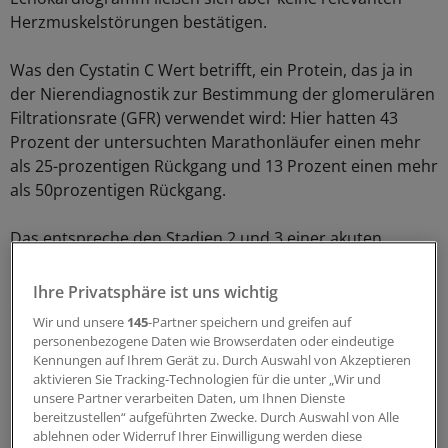
Herzmuskelstörungen bestätigen.
Was den Cystatin C Wert betrifft, ein Protein, das ja in
der Nierendiagnostik zur Bestimmung der glomerulären
Filtrationsrate (GFR) verwendet wird: Hier hatten 43
Prozent der untersuchten Marathonläufer einen mehr
als 25-prozentigen Rückgang und 13 Prozent einen mehr
als 50prozentigen Rückgang.
Das entspreche den Stadien 2 und 3 einer akuten
Nierenschädigung nach den RIFLE und AKIN
Klassifikationen, so die DGK. Nach zwei Wochen waren
Ihre Privatsphäre ist uns wichtig
die Nierenwerte wieder im unbedenklichen Bereich.
(eb)
Wir und unsere
145
-Partner speichern und greifen auf
personenbezogene Daten wie Browserdaten oder eindeutige
Kennungen auf Ihrem Gerät zu. Durch Auswahl von Akzeptieren
0
aktivieren Sie Tracking-Technologien für die unter „Wir und
unsere Partner verarbeiten Daten, um Ihnen Dienste
Schlagworte:
bereitzustellen“ aufgeführten Zwecke. Durch Auswahl von Alle
ablehnen oder Widerruf Ihrer Einwilligung werden diese