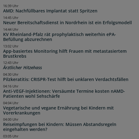
16:39 Uhr
AMD: Nachfüllbares Implantat statt Spritzen
14:45 Uhr
Neuer Bereitschaftsdienst in Nordrhein ist ein Erfolgsmodell
14:44 Uhr
KV Rheinland-Pfalz rät prophylaktisch weiterhin ePA-
Befüllung abzurechnen
13:02 Uhr
App-basiertes Monitoring hilft Frauen mit metastasiertem
Brustkrebs
12:43 Uhr
Ärztlicher Hitzehass
04:30 Uhr
Pilzkeratitis: CRISPR-Test hilft bei unklaren Verdachtsfällen
04:16 Uhr
Anti-VEGF-Injektionen: Versäumte Termine kosten nAMD-
Patienten wohl Sehschärfe
04:04 Uhr
Vegetarische und vegane Ernährung bei Kindern mit
Vorerkrankungen
04:00 Uhr
Reiseimpfungen bei Kindern: Müssen Abstandsregeln
eingehalten werden?
03:05 Uhr