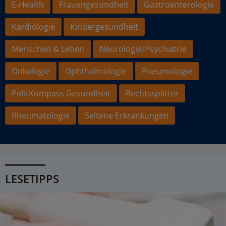
E-Health
Frauengesundheit
Gastroenterologie
Kardiologie
Kindergesundheit
Menschen & Leben
Neurologie/Psychiatrie
Onkologie
Ophthalmologie
Pneumologie
PolitKompass Gesundheit
Rechtssplitter
Rheumatologie
Seltene Erkrankungen
LESETIPPS