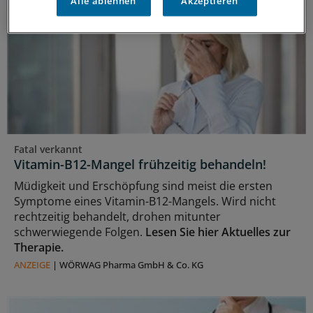
Alle ablehnen
Akzeptieren
Fatal verkannt
Vitamin-B12-Mangel frühzeitig behandeln!
Müdigkeit und Erschöpfung sind meist die ersten
Symptome eines Vitamin-B12-Mangels. Wird nicht
rechtzeitig behandelt, drohen mitunter
schwerwiegende Folgen.
Lesen Sie hier Aktuelles zur
Therapie.
ANZEIGE
|
WÖRWAG Pharma GmbH & Co. KG