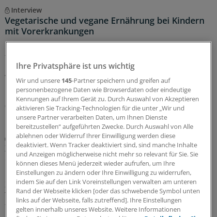
Interview
Vegetarische und vegane Ernährung bei Kindern
mit Vorerkrankungen
Rein pflanzliche Ernährung bei Heranwachsenden kann
funktionieren, jedoch kommt es auf die Umsetzung an.
Ihre Privatsphäre ist uns wichtig
Ein Kinder- und Jugendmediziner erklärt, wann
Veganismus nichts für Kinder ist und wann diese
Wir und unsere
145
-Partner speichern und greifen auf
Ernährung vorteilhaft sein könnte.
personenbezogene Daten wie Browserdaten oder eindeutige
Kennungen auf Ihrem Gerät zu. Durch Auswahl von Akzeptieren
07.08.2026
aktivieren Sie Tracking-Technologien für die unter „Wir und
unsere Partner verarbeiten Daten, um Ihnen Dienste
bereitzustellen“ aufgeführten Zwecke. Durch Auswahl von Alle
ablehnen oder Widerruf Ihrer Einwilligung werden diese
Diabetes mellitus
deaktiviert. Wenn Tracker deaktiviert sind, sind manche Inhalte
Zusatznutzten für Teplizumab nicht
und Anzeigen möglicherweise nicht mehr so relevant für Sie. Sie
quantifizierbar
können dieses Menü jederzeit wieder aufrufen, um Ihre
Einstellungen zu ändern oder Ihre Einwilligung zu widerrufen,
Keinen Anhaltspunkt für einen quantifizierbaren
indem Sie auf den Link Voreinstellungen verwalten am unteren
Zusatznutzen des neu zugelassenen Antidiabetikums
Rand der Webseite klicken [oder das schwebende Symbol unten
Teplizumab hat der Gemeinsame Bundesausschuss
links auf der Webseite, falls zutreffend]. Ihre Einstellungen
festgestellt. Für die Bewertung war beobachtendes
gelten innerhalb unseres Website. Weitere Informationen
Abwarten vorgegeben worden.