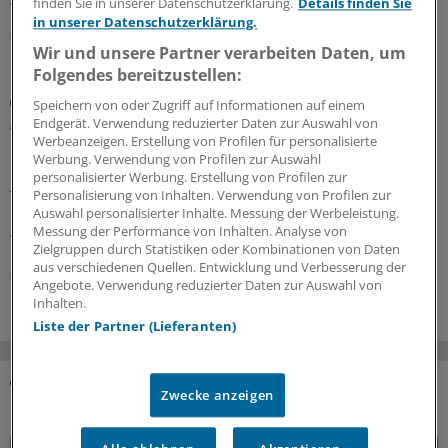
finden Sie in unserer Datenschutzerklärung.
Details finden Sie
in unserer Datenschutzerklärung.
06.08.2026
Wir und unsere Partner verarbeiten Daten, um
Folgendes bereitzustellen:
Diabetische Retinopathie
Speichern von oder Zugriff auf Informationen auf einem
Auch seltene, milde Hypoglykämien gefährden
Endgerät. Verwendung reduzierter Daten zur Auswahl von
die Netzhaut
Werbeanzeigen. Erstellung von Profilen für personalisierte
Werbung. Verwendung von Profilen zur Auswahl
Eine gute Blutzuckerkontrolle senkt bei Menschen mit
personalisierter Werbung. Erstellung von Profilen zur
Typ-2-Diabetes das Risiko für eine diabetische
Personalisierung von Inhalten. Verwendung von Profilen zur
Auswahl personalisierter Inhalte. Messung der Werbeleistung.
Retinopathie. Dabei zählt mehr als der HbA
-Wert.
1c
Messung der Performance von Inhalten. Analyse von
Wichtig ist auch, Unterzuckerungen zu vermeiden.
Zielgruppen durch Statistiken oder Kombinationen von Daten
aus verschiedenen Quellen. Entwicklung und Verbesserung der
06.08.2026
Angebote. Verwendung reduzierter Daten zur Auswahl von
Inhalten.
Liste der Partner (Lieferanten)
Zwecke anzeigen
DAS KÖNNTE SIE AUCH INTERESSIEREN