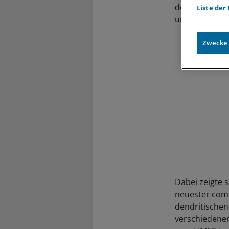
dendritischen 
Liste der
und Stimulanz
Zwecke
Dabei zeigte 
neuester comp
dendritischen
verschiedenen