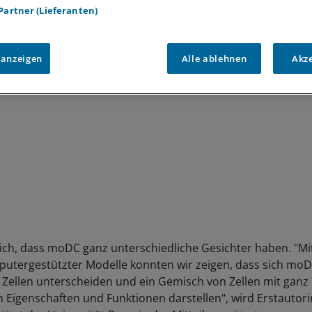
Zellen (moDC) bestellt? Wie ist ihr Stoffwechsel? Auf welch
 Partner (Lieferanten)
ien reagieren sie?
 anzeigen
Alle ablehnen
Akz
sich, dass moDC ganz unterschiedliche Gesichter haben. "Mit
utergestützter Modelle konnten wir zeigen, dass sich mo
 Zellen unterscheiden und ein Gemisch von Zellen mit ganz
 Eigenschaften und Funktionen darstellen", wird Erstautorin