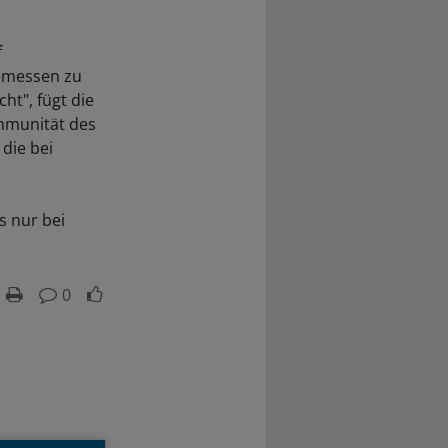
f
gemessen zu
ht", fügt die
Immunität des
die bei
s nur bei
0