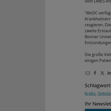
vom LIMES-Inst
"MoDC verfüge
Krankheitserr
reagieren. Die
zweite Erstau
Bonner Univer
Entzündungen
Die große Vie
einigen Patie
Schlagwort
Krebs
Onkolo
Ihr Newsle