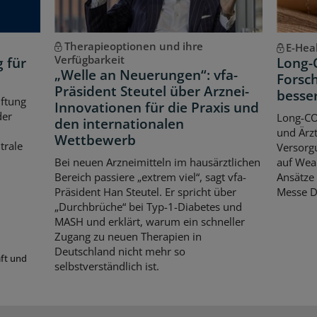
Therapieoptionen und ihre
E-Hea
Verfügbarkeit
g für
Long-
„Welle an Neuerungen“: vfa-
Forsch
Präsident Steutel über Arznei-
besse
iftung
Innovationen für die Praxis und
der
Long-CO
den internationalen
und Ärzt
Wettbewerb
trale
Versorgu
Bei neuen Arzneimitteln im hausärztlichen
auf Wear
Bereich passiere „extrem viel“, sagt vfa-
Ansätze 
Präsident Han Steutel. Er spricht über
Messe D
„Durchbrüche“ bei Typ-1-Diabetes und
MASH und erklärt, warum ein schneller
Zugang zu neuen Therapien in
Deutschland nicht mehr so
aft und
selbstverständlich ist.