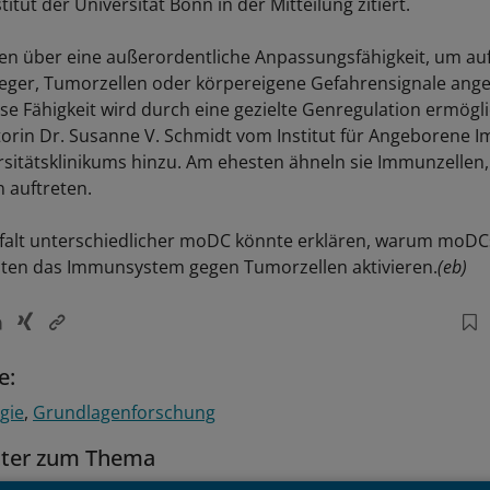
itut der Universität Bonn in der Mitteilung zitiert.
n über eine außerordentliche Anpassungsfähigkeit, um au
eger, Tumorzellen oder körpereigene Gefahrensignale an
se Fähigkeit wird durch eine gezielte Genregulation ermöglic
torin Dr. Susanne V. Schmidt vom Institut für Angeborene 
sitätsklinikums hinzu. Am ehesten ähneln sie Immunzellen, 
 auftreten.
lfalt unterschiedlicher moDC könnte erklären, warum moDC
nten das Immunsystem gegen Tumorzellen aktivieren.
(eb)
e:
gie
Grundlagenforschung
tter zum Thema