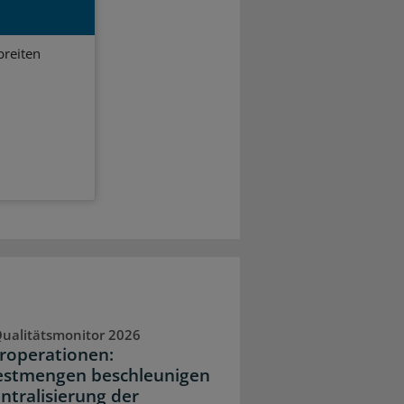
breiten
ualitätsmonitor 2026
operationen:
stmengen beschleunigen
entralisierung der