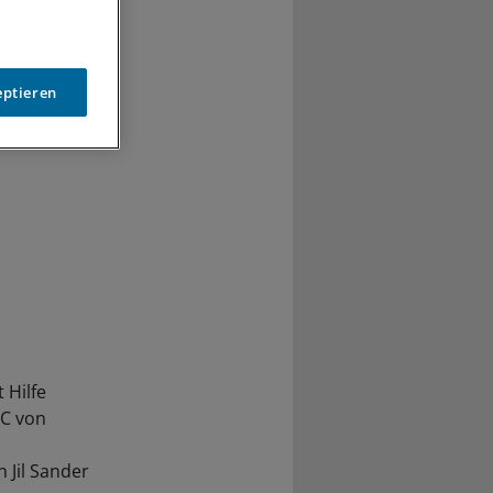
e Botenstoffe
eptieren
 Hilfe
DC von
 Jil Sander