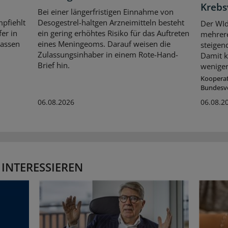
Krebs
Bei einer längerfristigen Einnahme von
pfiehlt
Desogestrel-haltgen Arzneimitteln besteht
Der WId
er in
ein gering erhöhtes Risiko für das Auftreten
mehrer
kassen
eines Meningeoms. Darauf weisen die
steigen
Zulassungsinhaber in einem Rote-Hand-
Damit k
Brief hin.
weniger
Koopera
Bundesv
06.08.2026
06.08.2
 INTERESSIEREN