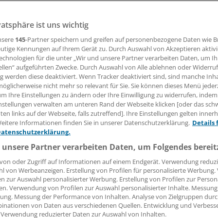
vatsphäre ist uns wichtig
22.12.2017, 09:00 Uhr
nsere
145
-Partner speichern und greifen auf personenbezogene Daten wie 
utige Kennungen auf Ihrem Gerät zu. Durch Auswahl von Akzeptieren aktivi
echnologien für die unter „Wir und unsere Partner verarbeiten Daten, um I
ellen“ aufgeführten Zwecke. Durch Auswahl von Alle ablehnen oder Widerruf
as Immunsystem seine Truppen mobilisiert, übernehmen 
ng werden diese deaktiviert. Wenn Tracker deaktiviert sind, sind manche Inh
e Zellen eine wichtige Rolle. Sie können sich aus Monozyten
öglicherweise nicht mehr so relevant für Sie. Sie können dieses Menü jeder
um Ihre Einstellungen zu ändern oder Ihre Einwilligung zu widerrufen, indem
irkulieren. Ein internationales Forscherteam unter Federfüh
nstellungen verwalten am unteren Rand der Webseite klicken [oder das sc
onn hat diese wichtigen Helfer nun genauer untersucht.
en links auf der Webseite, falls zutreffend]. Ihre Einstellungen gelten inner
eitere Informationen finden Sie in unserer Datenschutzerklärung.
Details 
sich, dass es sich bei den von Monozyten abgeleiteten Zelle
Datenschutzerklärung.
kömmlinge, sondern um ein sehr vielseitiges Gemisch hande
 unsere Partner verarbeiten Daten, um Folgendes bereit
19. Dezember
). Diese Erkenntnis ist wichtig für die Weiteren
von oder Zugriff auf Informationen auf einem Endgerät. Verwendung reduzi
erten Immuntherapien zur Bekämpfung von Tumorzellen, te
l von Werbeanzeigen. Erstellung von Profilen für personalisierte Werbung
onn mit. Aus menschlichem Blut gewannen die Wissenschaft
en zur Auswahl personalisierter Werbung. Erstellung von Profilen zur Person
en. Verwendung von Profilen zur Auswahl personalisierter Inhalte. Messung
e sie in ganz unterschiedliche Antigen-präsentierende Zell
ung. Messung der Performance von Inhalten. Analyse von Zielgruppen durch
und mit modernsten Methoden analysierten: Wie ist es um d
inationen von Daten aus verschiedenen Quellen. Entwicklung und Verbess
edlichen Gene der verschiedenen von Monozyten abgeleite
 Verwendung reduzierter Daten zur Auswahl von Inhalten.