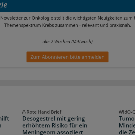
ie
Newsletter zur Onkologie stellt die wichtigsten Neuigkeiten zum 
Themenspektrum Krebs zusammen - relevant und praxisnah.
alle 2 Wochen (Mittwoch)
Zum Abonnieren bitte anmelden
Rote Hand Brief
WIdO-Q
ilft
Desogestrel mit gering
Tumor
m
erhöhtem Risiko für ein
Minde
Meningeom assoziiert
die Z