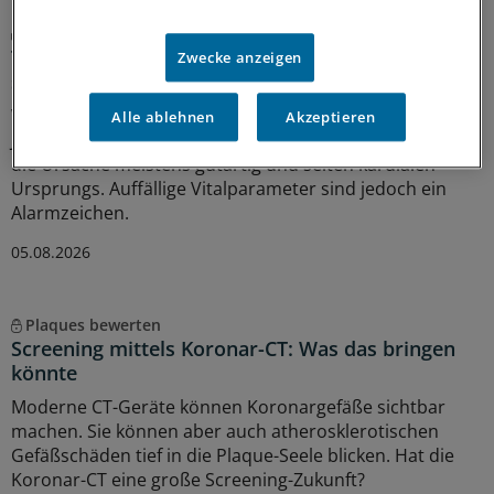
Gefahr meistens überschätzt
Thoraxschmerzen bei Kindern haben laut Analyse
Zwecke anzeigen
selten kardiale Ursachen
Wird der Rettungsdienst gerufen, weil ein Kind oder ein
Alle ablehnen
Akzeptieren
Jugendlicher plötzlich unter Thoraxschmerzen leidet, ist
die Ursache meistens gutartig und selten kardialen
Ursprungs. Auffällige Vitalparameter sind jedoch ein
Alarmzeichen.
05.08.2026
Plaques bewerten
Screening mittels Koronar-CT: Was das bringen
könnte
Moderne CT-Geräte können Koronargefäße sichtbar
machen. Sie können aber auch atherosklerotischen
Gefäßschäden tief in die Plaque-Seele blicken. Hat die
Koronar-CT eine große Screening-Zukunft?