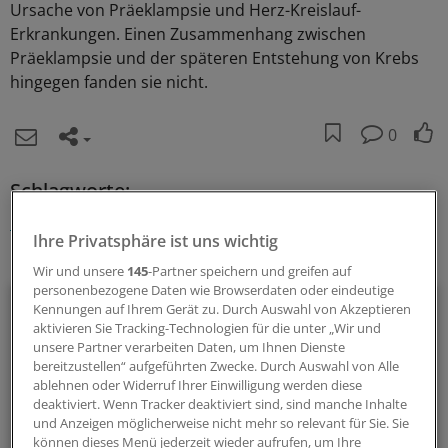
Ursache von Präeklampsie und Herz-Kreislauf-
Erkrankungen. Einen Zusammenhang zwischen
Präeklampsie und der späteren Entstehung von Krebs
hingegen fanden sie nicht.
0
Schlagworte:
Herz-Gefäßkrankheiten
Gynäkologie
Innere Medizin
Ihre Privatsphäre ist uns wichtig
Ihr Newsletter zum Thema
Wir und unsere
145
-Partner speichern und greifen auf
personenbezogene Daten wie Browserdaten oder eindeutige
Kardiologie
Kennungen auf Ihrem Gerät zu. Durch Auswahl von Akzeptieren
aktivieren Sie Tracking-Technologien für die unter „Wir und
unsere Partner verarbeiten Daten, um Ihnen Dienste
Alles, was das Herz begehrt: In diesem Newsletter berichten
bereitzustellen“ aufgeführten Zwecke. Durch Auswahl von Alle
wir über neue Entwicklungen in der Kardiologie.
ablehnen oder Widerruf Ihrer Einwilligung werden diese
deaktiviert. Wenn Tracker deaktiviert sind, sind manche Inhalte
und Anzeigen möglicherweise nicht mehr so relevant für Sie. Sie
alle 2 Wochen (Mittwoch)
können dieses Menü jederzeit wieder aufrufen, um Ihre