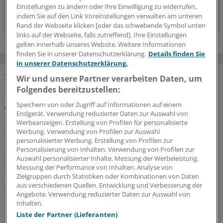
Einstellungen zu ändern oder Ihre Einwilligung zu widerrufen,
Zum Abonnieren bitte anmelden
indem Sie auf den Link Voreinstellungen verwalten am unteren
Rand der Webseite klicken [oder das schwebende Symbol unten
links auf der Webseite, falls zutreffend]. Ihre Einstellungen
gelten innerhalb unseres Website. Weitere Informationen
finden Sie in unserer Datenschutzerklärung.
Details finden Sie
in unserer Datenschutzerklärung.
Wir und unsere Partner verarbeiten Daten, um
MEHR ZUM THEMA
Folgendes bereitzustellen:
Speichern von oder Zugriff auf Informationen auf einem
Risiko einschätzen und Lebensstil ändern
Endgerät. Verwendung reduzierter Daten zur Auswahl von
Diabetes und Vorhofflimmern: Das hilft gegen die
Werbeanzeigen. Erstellung von Profilen für personalisierte
gefährliche Kombi
Werbung. Verwendung von Profilen zur Auswahl
personalisierter Werbung. Erstellung von Profilen zur
Ein Diabetes schlägt auf Nerven, Nieren, Gefäße und
Personalisierung von Inhalten. Verwendung von Profilen zur
Augen. Dass er auch Herzrhythmusstörungen und
Auswahl personalisierter Inhalte. Messung der Werbeleistung.
Vorhofflimmern begünstigen kann, ist weniger bekannt.
Messung der Performance von Inhalten. Analyse von
Wie Sie Ihre Patientinnen und Patienten bestmöglich
Zielgruppen durch Statistiken oder Kombinationen von Daten
aus verschiedenen Quellen. Entwicklung und Verbesserung der
versorgen.
Angebote. Verwendung reduzierter Daten zur Auswahl von
Inhalten.
06.08.2026
Liste der Partner (Lieferanten)