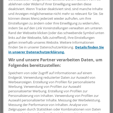
ablehnen oder Widerruf Ihrer Einwilligung werden diese
deaktiviert. Wenn Tracker deaktiviert sind, sind manche Inhalte
0
und Anzeigen möglicherweise nicht mehr so relevant für Sie. Sie
können dieses Menü jederzeit wieder aufrufen, um Ihre
Einstellungen zu ändern oder Ihre Einwilligung zu widerrufen,
Schlagworte:
indem Sie auf den Link Voreinstellungen verwalten am unteren
Rand der Webseite klicken [oder das schwebende Symbol unten
Krebs
Allgemeinmedizin
Innere Medizin
Onkologie
links auf der Webseite, falls zutreffend]. Ihre Einstellungen
gelten innerhalb unseres Website. Weitere Informationen
Ihr Newsletter zum Thema
finden Sie in unserer Datenschutzerklärung.
Details finden Sie
in unserer Datenschutzerklärung.
Onkologie
Wir und unsere Partner verarbeiten Daten, um
Folgendes bereitzustellen:
Unser Newsletter zur Onkologie stellt die wichtigsten
Neuigkeiten zum breiten Themenspektrum Krebs
Speichern von oder Zugriff auf Informationen auf einem
zusammen - relevant und praxisnah.
Endgerät. Verwendung reduzierter Daten zur Auswahl von
Werbeanzeigen. Erstellung von Profilen für personalisierte
Werbung. Verwendung von Profilen zur Auswahl
alle 2 Wochen (Mittwoch)
personalisierter Werbung. Erstellung von Profilen zur
Personalisierung von Inhalten. Verwendung von Profilen zur
Auswahl personalisierter Inhalte. Messung der Werbeleistung.
Zum Abonnieren bitte anmelden
Messung der Performance von Inhalten. Analyse von
Zielgruppen durch Statistiken oder Kombinationen von Daten