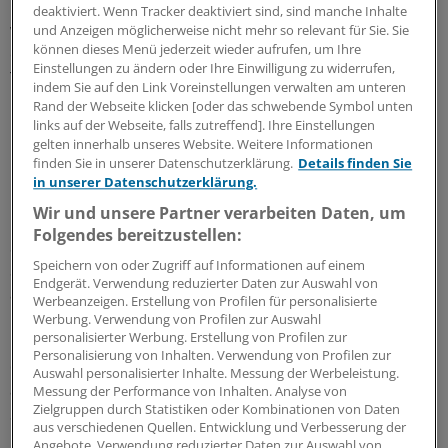
malignen Tumoren von Haut und Lunge. Melanome
deaktiviert. Wenn Tracker deaktiviert sind, sind manche Inhalte
wurden überwiegend erst im fortgeschrittenen Stadium
und Anzeigen möglicherweise nicht mehr so relevant für Sie. Sie
können dieses Menü jederzeit wieder aufrufen, um Ihre
erkannt und führten im Median 12,5 Monate nach der
Einstellungen zu ändern oder Ihre Einwilligung zu widerrufen,
Transplantation zum Tod. Von den Patienten mit
indem Sie auf den Link Voreinstellungen verwalten am unteren
Lungenkrebs überlebte nur jeder Dritte die Operation
Rand der Webseite klicken [oder das schwebende Symbol unten
um mehr als 20 Monate.
links auf der Webseite, falls zutreffend]. Ihre Einstellungen
gelten innerhalb unseres Website. Weitere Informationen
finden Sie in unserer Datenschutzerklärung.
Details finden Sie
Dagegen waren von den Patienten mit Nierenkrebs auch
in unserer Datenschutzerklärung.
nach fünf Jahren noch mehr als 70 Prozent am Leben.
Wir und unsere Partner verarbeiten Daten, um
"Transplanteure sollten die medizinische Geschichte des
Folgendes bereitzustellen:
Spenders kennen und im Zweifelsfall Organe von
Speichern von oder Zugriff auf Informationen auf einem
Spendern mit irgendwelchen Hochrisikotumoren
Endgerät. Verwendung reduzierter Daten zur Auswahl von
ablehnen", empfehlen die australischen Ärzte.
Werbeanzeigen. Erstellung von Profilen für personalisierte
Werbung. Verwendung von Profilen zur Auswahl
personalisierter Werbung. Erstellung von Profilen zur
Konkret: Patienten mit Lungenkrebs oder Melanomen in
Personalisierung von Inhalten. Verwendung von Profilen zur
der Anamnese sollten von der Organspende
Auswahl personalisierter Inhalte. Messung der Werbeleistung.
ausgeschlossen werden. Die Verwendung von
Messung der Performance von Inhalten. Analyse von
Zielgruppen durch Statistiken oder Kombinationen von Daten
Spendernieren mit einem geringgradigen, kleinen
aus verschiedenen Quellen. Entwicklung und Verbesserung der
Nierenzellkarzinom, das komplett exzidiert wurde,
Angebote. Verwendung reduzierter Daten zur Auswahl von