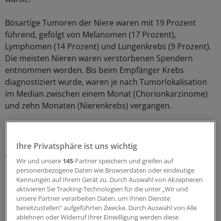
Bösartige Tumoren der Niere waren mit 19 Prozent
führend, gefolgt von Melanomen (17 Prozent),
Lymphomen (14 Prozent) und Lungenkrebs (9 Prozent).
Die meisten Nieren waren verstorbenen Spendern
entnommen worden. Bis beim Empfänger Krebs
diagnostiziert wurde, waren je nach Tumorlokalisation
im Median zwischen einem Monat (Chorionkarzinome)
und zehn Monaten (Nierenkrebs) vergangen.
Das mediane Intervall bis zur Diagnose von Lungenkrebs
bzw. einem Melanomsbetrug 13 bzw. elf Monate.
Ihre Privatsphäre ist uns wichtig
Aufgrund der Diagnose wurde bei den meisten
Wir und unsere
145
-Partner speichern und greifen auf
Patienten die Immunsuppression abgesetzt und die
personenbezogene Daten wie Browserdaten oder eindeutige
Fremdniere explantiert, zusätzlich kamen
Kennungen auf Ihrem Gerät zu. Durch Auswahl von Akzeptieren
tumorspezifische Therapien zum Einsatz.
aktivieren Sie Tracking-Technologien für die unter „Wir und
unsere Partner verarbeiten Daten, um Ihnen Dienste
bereitzustellen“ aufgeführten Zwecke. Durch Auswahl von Alle
Die schlechteste Prognose hatten Patienten mit
ablehnen oder Widerruf Ihrer Einwilligung werden diese