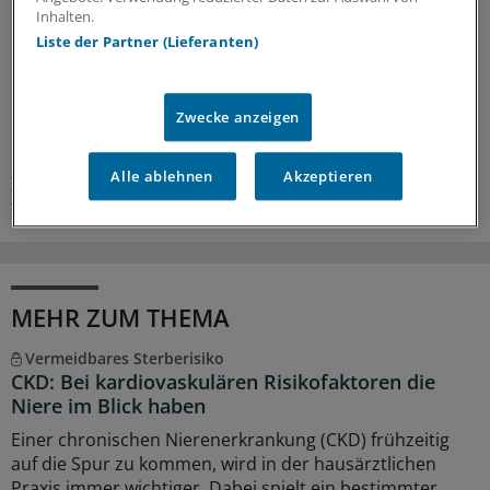
könne jedoch in Erwägung gezogen werden.
. (bs)
Inhalten.
Liste der Partner (Lieferanten)
0
Zwecke anzeigen
Schlagworte:
Niereninsuffizienz
Nieren-Karzinom
Alle ablehnen
Akzeptieren
Transplantationsmedizin
Nephrologie
Onkologie
MEHR ZUM THEMA
Vermeidbares Sterberisiko
CKD: Bei kardiovaskulären Risikofaktoren die
Niere im Blick haben
Einer chronischen Nierenerkrankung (CKD) frühzeitig
auf die Spur zu kommen, wird in der hausärztlichen
Praxis immer wichtiger. Dabei spielt ein bestimmter