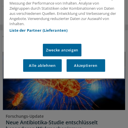
Messung der Performance von Inhalten. Analyse von
05.08.2026
Zielgruppen durch Statistiken oder Kombinationen von Daten
aus verschiedenen Quellen. Entwicklung und Verbesserung der
Angebote. Verwendung reduzierter Daten zur Auswahl von
Inhalten.
Liste der Partner (Lieferanten)
DAS KÖNNTE SIE AUCH INTERESSIEREN
Zwecke anzeigen
Alle ablehnen
Akzeptieren
Forschungs-Update
Neue Antibiotika-Studie entschlüsselt