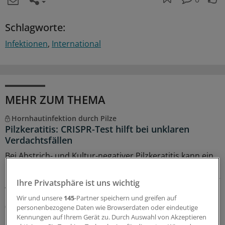
Schlagworte:
Infektionen
International
MEHR ZUM THEMA
Hornhautinfektion durch Pilze
Pilzkeratitis: CRISPR-Test hilft bei unklaren
Verdachtsfällen
Bei Abstrich- und Kultur-negativer Pilzkeratitis kann ein
molekularer Test rasch und relativ zuverlässig die
Diagnose sichern – vor allem dort, wo keine konfokale In-
Ihre Privatsphäre ist uns wichtig
vivo-Mikroskopie verfügbar ist.
Wir und unsere
145
-Partner speichern und greifen auf
07.08.2026
personenbezogene Daten wie Browserdaten oder eindeutige
Kennungen auf Ihrem Gerät zu. Durch Auswahl von Akzeptieren