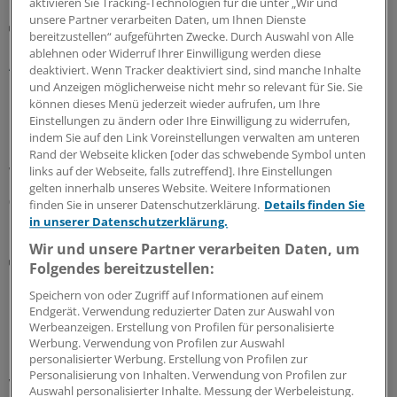
aktivieren Sie Tracking-Technologien für die unter „Wir und
unsere Partner verarbeiten Daten, um Ihnen Dienste
Sie fragen – Experten antworten
bereitzustellen“ aufgeführten Zwecke. Durch Auswahl von Alle
Reiseimpfungen bei Kindern: Müssen
ablehnen oder Widerruf Ihrer Einwilligung werden diese
Abstandsregeln eingehalten werden?
deaktiviert. Wenn Tracker deaktiviert sind, sind manche Inhalte
und Anzeigen möglicherweise nicht mehr so relevant für Sie. Sie
Bei der Hotline Impfen werden Ihre Impf-Fragen aus der
können dieses Menü jederzeit wieder aufrufen, um Ihre
Praxis evidenzbasiert und fachkundig beantwortet.
Einstellungen zu ändern oder Ihre Einwilligung zu widerrufen,
Diesmal geht es um mögliche Zeitabstände für
indem Sie auf den Link Voreinstellungen verwalten am unteren
Impfungen bei Kindern vor einer Reise nach Asien. Und
Rand der Webseite klicken [oder das schwebende Symbol unten
welche Rolle spielt die Injektionsstelle?
links auf der Webseite, falls zutreffend]. Ihre Einstellungen
gelten innerhalb unseres Website. Weitere Informationen
07.08.2026
finden Sie in unserer Datenschutzerklärung.
Details finden Sie
in unserer Datenschutzerklärung.
Wir und unsere Partner verarbeiten Daten, um
Wässriger Durchfall
Folgendes bereitzustellen:
Cyclosporiasis-Ausbruch in USA – mehr als 10.000
Speichern von oder Zugriff auf Informationen auf einem
bestätigte Fälle
Endgerät. Verwendung reduzierter Daten zur Auswahl von
In den USA nehmen Fälle der Magen-Darm-Erkrankung
Werbeanzeigen. Erstellung von Profilen für personalisierte
Werbung. Verwendung von Profilen zur Auswahl
Cyclosporiasis kein Ende. Bereits Hunderte
personalisierter Werbung. Erstellung von Profilen zur
Krankenhausaufenthalte hat der Parasit verursacht. Im
Personalisierung von Inhalten. Verwendung von Profilen zur
Verdacht steht ein unscheinbares Lebensmittel.
Auswahl personalisierter Inhalte. Messung der Werbeleistung.