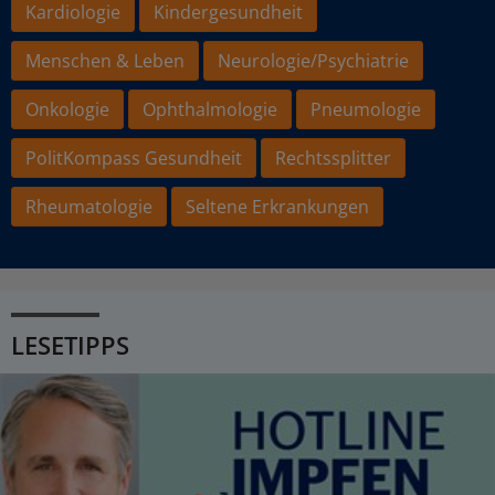
Kardiologie
Kindergesundheit
Menschen & Leben
Neurologie/Psychiatrie
Onkologie
Ophthalmologie
Pneumologie
PolitKompass Gesundheit
Rechtssplitter
Rheumatologie
Seltene Erkrankungen
LESETIPPS