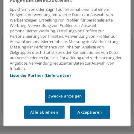
Folgendes bereitzustellen:
Schlagworte:
Speichern von oder Zugriff auf Informationen auf einem
Endgerät. Verwendung reduzierter Daten zur Auswahl von
Lymphome/Leukämie
Onkologie
Werbeanzeigen. Erstellung von Profilen für personalisierte
Werbung. Verwendung von Profilen zur Auswahl
Ihr Newsletter zum Thema
personalisierter Werbung. Erstellung von Profilen zur
Personalisierung von Inhalten. Verwendung von Profilen zur
Auswahl personalisierter Inhalte. Messung der Werbeleistung.
Onkologie
Messung der Performance von Inhalten. Analyse von
Zielgruppen durch Statistiken oder Kombinationen von Daten
Unser Newsletter zur Onkologie stellt die wichtigsten
aus verschiedenen Quellen. Entwicklung und Verbesserung der
Angebote. Verwendung reduzierter Daten zur Auswahl von
Neuigkeiten zum breiten Themenspektrum Krebs
Inhalten.
zusammen - relevant und praxisnah.
Liste der Partner (Lieferanten)
alle 2 Wochen (Mittwoch)
Zwecke anzeigen
Zum Abonnieren bitte anmelden
Alle ablehnen
Akzeptieren