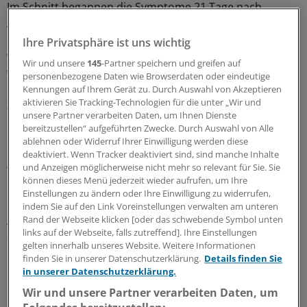
Im Schnitt begannen die Symptome 21 Tage nach
Absetzen des TKI und dauerten einige Wochen bis viele
Monate. Bei Patienten, die erneut ein TKI benötigten,
Ihre Privatsphäre ist uns wichtig
verschwanden die Beschwerden in 50 Prozent der Fälle
Wir und unsere
145
-Partner speichern und greifen auf
wieder nach im Median drei Wochen.
personenbezogene Daten wie Browserdaten oder eindeutige
Kennungen auf Ihrem Gerät zu. Durch Auswahl von Akzeptieren
aktivieren Sie Tracking-Technologien für die unter „Wir und
Zwei unabhängige Risikofaktoren ließen sich
unsere Partner verarbeiten Daten, um Ihnen Dienste
identifizieren: Häufiger betroffen waren Patienten, die
bereitzustellen“ aufgeführten Zwecke. Durch Auswahl von Alle
bereits früher Knochen- und Gelenksymptome gehabt
ablehnen oder Widerruf Ihrer Einwilligung werden diese
hatten und diejenigen mit einer besonders langen TKI-
deaktiviert. Wenn Tracker deaktiviert sind, sind manche Inhalte
und Anzeigen möglicherweise nicht mehr so relevant für Sie. Sie
Therapie.
können dieses Menü jederzeit wieder aufrufen, um Ihre
Einstellungen zu ändern oder Ihre Einwilligung zu widerrufen,
Die Forschenden raten daher zu einer entsprechenden
indem Sie auf den Link Voreinstellungen verwalten am unteren
Aufklärung besonders bei Patienten mit
Rand der Webseite klicken [oder das schwebende Symbol unten
links auf der Webseite, falls zutreffend]. Ihre Einstellungen
anamnestischen Knochen-, Gelenk- und
gelten innerhalb unseres Website. Weitere Informationen
Muskelbeschwerden.
(fk)
finden Sie in unserer Datenschutzerklärung.
Details finden Sie
in unserer Datenschutzerklärung.
0
Wir und unsere Partner verarbeiten Daten, um