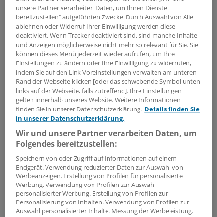
unsere Partner verarbeiten Daten, um Ihnen Dienste
Bei Erwachsenen mit COVID-19 wurden in den Monaten
bereitzustellen“ aufgeführten Zwecke. Durch Auswahl von Alle
nach einem PCR-Nachweis deutlich häufiger eine
ablehnen oder Widerruf Ihrer Einwilligung werden diese
chronische Rhinosinusitis diagnostiziert als dies bei
deaktiviert. Wenn Tracker deaktiviert sind, sind manche Inhalte
Menschen mit negativem PCR-Test der Fall war. Das geht
und Anzeigen möglicherweise nicht mehr so relevant für Sie. Sie
aus einer US-Analyse hervor.
können dieses Menü jederzeit wieder aufrufen, um Ihre
Einstellungen zu ändern oder Ihre Einwilligung zu widerrufen,
29.07.2026
indem Sie auf den Link Voreinstellungen verwalten am unteren
Rand der Webseite klicken [oder das schwebende Symbol unten
links auf der Webseite, falls zutreffend]. Ihre Einstellungen
gelten innerhalb unseres Website. Weitere Informationen
Datenanalyse
finden Sie in unserer Datenschutzerklärung.
Details finden Sie
Wieso sich der Blick in die Mundhöhle auch für
in unserer Datenschutzerklärung.
Hausärzte lohnt
Wir und unsere Partner verarbeiten Daten, um
Für die Mundgesundheit ihrer Patienten sollten sich
Folgendes bereitzustellen:
nicht nur Zahnärzte interessieren. Auch Hausärzten
Speichern von oder Zugriff auf Informationen auf einem
kann ein Blick in den Mundraum prognostisch
Endgerät. Verwendung reduzierter Daten zur Auswahl von
interessante Informationen liefern, wie eine Studie
Werbeanzeigen. Erstellung von Profilen für personalisierte
ergeben hat.
Werbung. Verwendung von Profilen zur Auswahl
personalisierter Werbung. Erstellung von Profilen zur
01.07.2026
Personalisierung von Inhalten. Verwendung von Profilen zur
Auswahl personalisierter Inhalte. Messung der Werbeleistung.