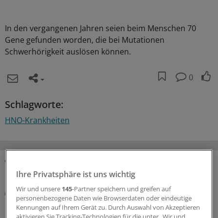
In den vergangenen Jahren seien beim Menschen 70
Gene gefunden worden, die bei Mutationen
Schwerhörigkeit auslösen können.
0
Schlagworte:
HNO-Krankheiten
MEHR ZUM THEMA
Ihre Privatsphäre ist uns wichtig
Wir und unsere
145
-Partner speichern und greifen auf
Mit Daten von 4,2 Millionen Menschen
personenbezogene Daten wie Browserdaten oder eindeutige
US-Analyse: COVID-19 verdoppelt Risiko für
Kennungen auf Ihrem Gerät zu. Durch Auswahl von Akzeptieren
chronische Rhinosinusitis
aktivieren Sie Tracking-Technologien für die unter „Wir und