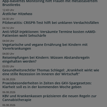
App-basiertes Monitoring hilft Frauen mit metastasiertem
Brustkrebs
12:43 Uhr
Ärztlicher Hitzehass
04:30 Uhr
Pilzkeratitis: CRISPR-Test hilft bei unklaren Verdachtsfällen
04:16 Uhr
Anti-VEGF-Injektionen: Versäumte Termine kosten nAMD-
Patienten wohl Sehschärfe
04:04 Uhr
Vegetarische und vegane Ernährung bei Kindern mit
Vorerkrankungen
04:00 Uhr
Reiseimpfungen bei Kindern: Müssen Abstandsregeln
eingehalten werden?
03:05 Uhr
Gesundheitsrechtler Thomas Schlegel: „Krankheit wirkt wie
eine stille Rezession im Inneren der Wirtschaft“
06.08.2026
Praxisbesonderheiten in Zeiten des GKV-Spargesetzes:
Klarheit soll es in der kommenden Woche geben
06.08.2026
KBV und Krankenkassen präzisieren die neuen Regeln zur
Cannabistherapie
06.08.2026