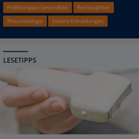
PolitKompass Gesundheit
Rechtssplitter
Rheumatologie
Seltene Erkrankungen
LESETIPPS