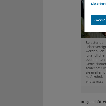
Liste der
Zwecke
Belastende
Lebensereig
werden von
Jugendlichen
bestimmten
Genvariante
schlechter ve
sie greifen 
zu Alkohol.
© Foto: imago
ausgeschüttet