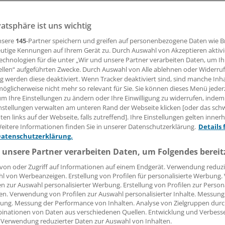
, dass Jugendliche sieben Monate früher mit dem Alkohol
als Erwachsene etwa 50 Prozent mehr Alkohol trinken. Da
vatsphäre ist uns wichtig
nheimer Risikokinderstudie, die jetzt beim Suchtkongres
nsere
145
-Partner speichern und greifen auf personenbezogene Daten wie 
orden sind.
utige Kennungen auf Ihrem Gerät zu. Durch Auswahl von Akzeptieren aktivi
echnologien für die unter „Wir und unsere Partner verarbeiten Daten, um I
ellen“ aufgeführten Zwecke. Durch Auswahl von Alle ablehnen oder Widerruf
23.06.2008, 05:00 Uhr
ng werden diese deaktiviert. Wenn Tracker deaktiviert sind, sind manche Inh
öglicherweise nicht mehr so relevant für Sie. Sie können dieses Menü jeder
um Ihre Einstellungen zu ändern oder Ihre Einwilligung zu widerrufen, indem
nstellungen verwalten am unteren Rand der Webseite klicken [oder das sc
en links auf der Webseite, falls zutreffend]. Ihre Einstellungen gelten inner
eitere Informationen finden Sie in unserer Datenschutzerklärung.
Details 
Weshalb manche Menschen in Stressreaktio
Datenschutzerklärung.
Flasche greifen als andere, ist noch wenig b
 unsere Partner verarbeiten Daten, um Folgendes bereit
sind auch genetische Faktoren von Bedeutun
beeinflussen offenbar, wie Menschen auf St
von oder Zugriff auf Informationen auf einem Endgerät. Verwendung reduzi
l von Werbeanzeigen. Erstellung von Profilen für personalisierte Werbung
reagieren. So ist etwa aus Tierversuchen be
en zur Auswahl personalisierter Werbung. Erstellung von Profilen zur Person
Mäuse mit Gendefekten im Kortisol-System 
en. Verwendung von Profilen zur Auswahl personalisierter Inhalte. Messung
stressresistent sind, und zwar dann, wenn s
ung. Messung der Performance von Inhalten. Analyse von Zielgruppen durch
inationen von Daten aus verschiedenen Quellen. Entwicklung und Verbess
Rezeptoren für das Corticotropin-Releasin
 Verwendung reduzierter Daten zur Auswahl von Inhalten.