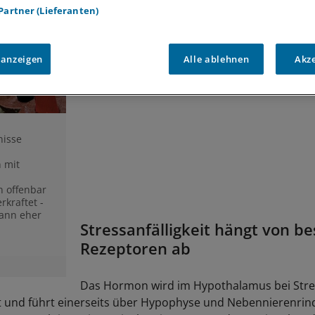
(CRH) ausbilden.
 Partner (Lieferanten)
 anzeigen
Alle ablehnen
Akz
nisse
 mit
n offenbar
rkraftet -
dann eher
Stressanfälligkeit hängt von 
Rezeptoren ab
Das Hormon wird im Hypothalamus bei Stre
 und führt einerseits über Hypophyse und Nebennierenrind