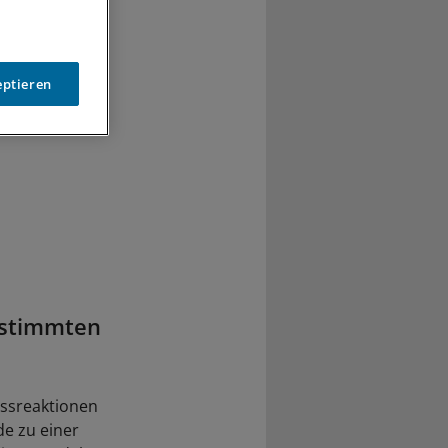
eptieren
bestimmten
ssreaktionen
e zu einer