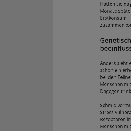
Hatten sie da
Monate später
Erstkonsum", s
zusammenko
Genetisch
beeinflus
Anders sieht 
schon ein erh
bei den Teiln
Menschen mit 
Dagegen trink
Schmid vermut
Stress vulner
Rezeptoren im
Menschen mit 