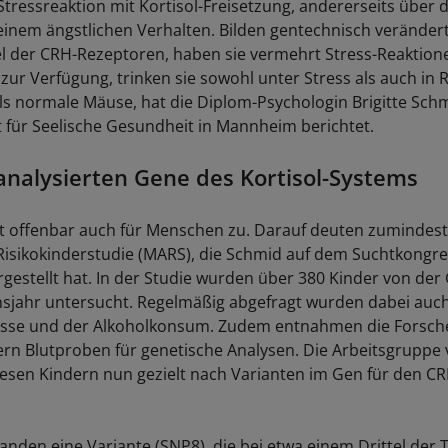
tressreaktion mit Kortisol-Freisetzung, andererseits über 
einem ängstlichen Verhalten. Bilden gentechnisch veränder
l der CRH-Rezeptoren, haben sie vermehrt Stress-Reaktione
 zur Verfügung, trinken sie sowohl unter Stress als auch i
s normale Mäuse, hat die Diplom-Psychologin Brigitte Sch
ut für Seelische Gesundheit in Mannheim berichtet.
analysierten Gene des Kortisol-Systems
fft offenbar auch für Menschen zu. Darauf deuten zumindes
sikokinderstudie (MARS), die Schmid auf dem Suchtkongre
estellt hat. In der Studie wurden über 380 Kinder von der 
sjahr untersucht. Regelmäßig abgefragt wurden dabei auch 
isse und der Alkoholkonsum. Zudem entnahmen die Forsche
rn Blutproben für genetische Analysen. Die Arbeitsgruppe
iesen Kindern nun gezielt nach Varianten im Gen für den C
fanden eine Variante (SNP8), die bei etwa einem Drittel der