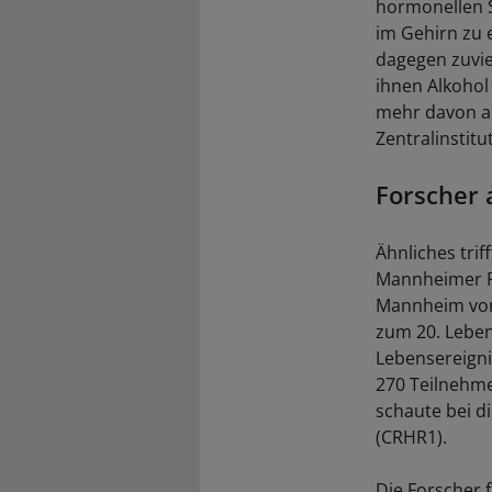
hormonellen S
im Gehirn zu 
dagegen zuvie
ihnen Alkohol
mehr davon al
Zentralinstit
Forscher 
Ähnliches tri
Mannheimer Ri
Mannheim vorg
zum 20. Leben
Lebensereign
270 Teilnehme
schaute bei d
(CRHR1).
Die Forscher 