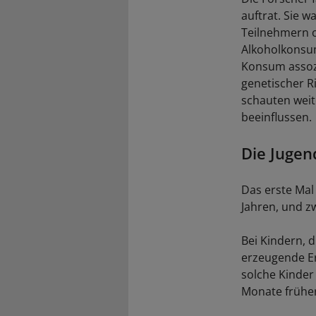
auftrat. Sie w
Teilnehmern o
Alkoholkonsum
Konsum assozi
genetischer R
schauten weit
beeinflussen.
Die Jugen
Das erste Mal
Jahren, und z
Bei Kindern, 
erzeugende Er
solche Kinder 
Monate früher