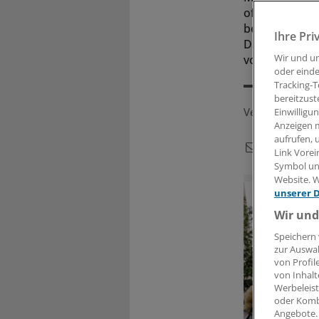
offenbar dazu
beginnen und 
Ihre Pri
Daten der Man
Wir und u
vorgestellt w
oder einde
Tracking-T
bereitzust
Veröffentlicht:
Einwilligu
Anzeigen m
aufrufen, 
Link Vorei
Symbol unt
Website. W
unserer 
Wir und
Speichern 
zur Auswah
von Profil
von Inhalt
Werbeleist
oder Komb
Angebote.