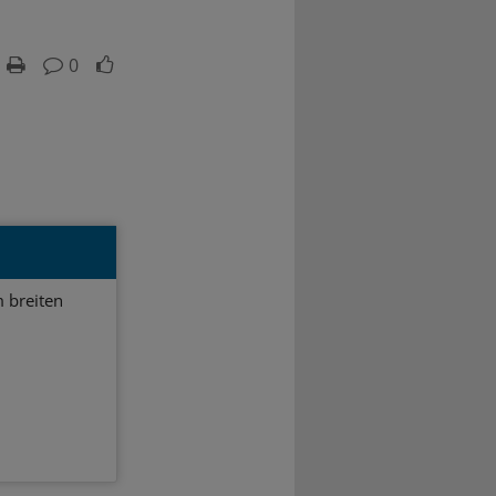
0
 breiten