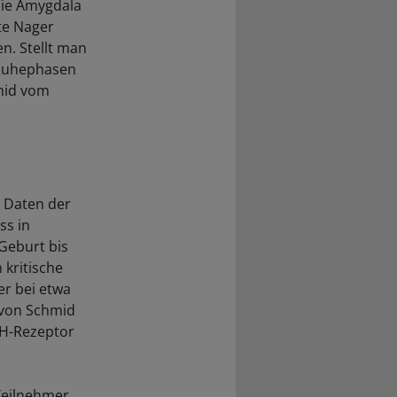
die Amygdala
te Nager
n. Stellt man
n Ruhephasen
mid vom
t Daten der
ss in
Geburt bis
kritische
r bei etwa
 von Schmid
RH-Rezeptor
 Teilnehmer