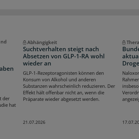
und
Abhängigkeit
Thera
Suchtverhalten steigt nach
Bund
Absetzen von GLP-1-RA wohl
aktual
wieder an
Droge
aben
GLP-1-Rezeptoragonisten können den
Naloxon
Konsum von Alkohol und anderen
Rahmen 
Substanzen wahrscheinlich reduzieren. Der
insbeso
Effekt hält offenbar nicht an, wenn die
Verordn
t der
Präparate wieder abgesetzt werden.
angezei
udie hat
21.07.2026
17.07.2