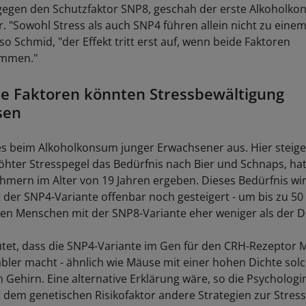
gegen den Schutzfaktor SNP8, geschah der erste Alkoholkon
. "Sowohl Stress als auch SNP4 führen allein nicht zu eine
o Schmid, "der Effekt tritt erst auf, wenn beide Faktoren
mmen."
e Faktoren könnten Stressbewältigung
sen
es beim Alkoholkonsum junger Erwachsener aus. Hier steige
öhter Stresspegel das Bedürfnis nach Bier und Schnaps, hat
ehmern im Alter von 19 Jahren ergeben. Dieses Bedürfnis wir
der SNP4-Variante offenbar noch gesteigert - um bis zu 50
en Menschen mit der SNP8-Variante eher weniger als der D
et, dass die SNP4-Variante im Gen für den CRH-Rezeptor 
abler macht - ähnlich wie Mäuse mit einer hohen Dichte sol
 Gehirn. Eine alternative Erklärung wäre, so die Psychologi
dem genetischen Risikofaktor andere Strategien zur Stres