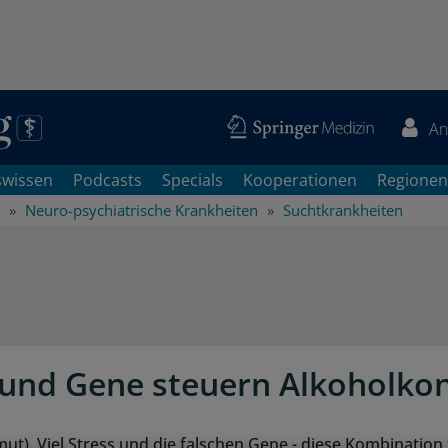
An
swissen
Podcasts
Specials
Kooperationen
Regionen
Neuro-psychiatrische Krankheiten
Suchtkrankheiten
 und Gene steuern Alkoholk
). Viel Stress und die falschen Gene - diese Kombination 