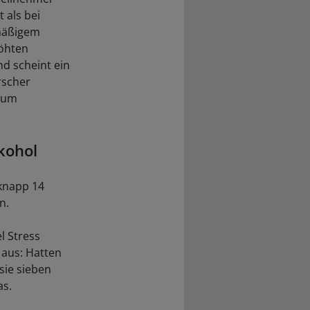
 als bei
rmäßigem
höhten
nd scheint ein
rscher
nsum
kohol
 knapp 14
n.
l Stress
 aus: Hatten
sie sieben
as.