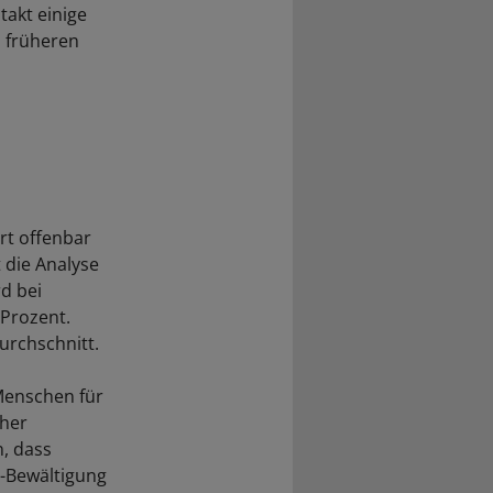
takt einige
m früheren
rt offenbar
 die Analyse
d bei
 Prozent.
urchschnitt.
Menschen für
cher
n, dass
s-Bewältigung