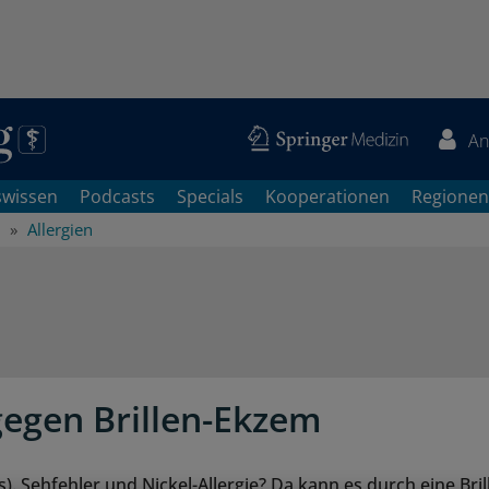
An
swissen
Podcasts
Specials
Kooperationen
Regionen
Allergien
gegen Brillen-Ekzem
 Sehfehler und Nickel-Allergie? Da kann es durch eine Brill