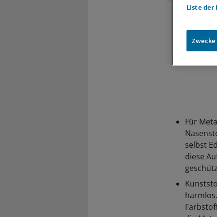
Liste der
Zwecke
Für Meta
Nasenste
selbst E
diese Au
geschütz
Kunststo
harmlos.
Farbstof