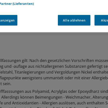
 Partner (Lieferanten)
 anzeigen
Alle ablehnen
Akz
llfassungen gilt: Nach den gesetzlichen Vorschriften müsse
g und -auflage aus nichtallergenen Substanzen gefertigt se
delstahl, Titanlegierungen und Vergoldungen Nickel enthalte
flagepunkte wenigstens ummantelt oder mit einer Allergie
t sein.
fffasssungen aus Polyamid, Acrylglas oder Epoxydharz sind
 Allerdings können Beimengungen - Weichmacher, Alterung
fe und Antioxidantien - Allergien auslösen, auch enthalten 