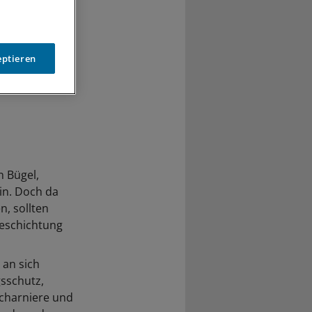
eptieren
n Bügel,
in. Doch da
n, sollten
beschichtung
 an sich
sschutz,
Scharniere und