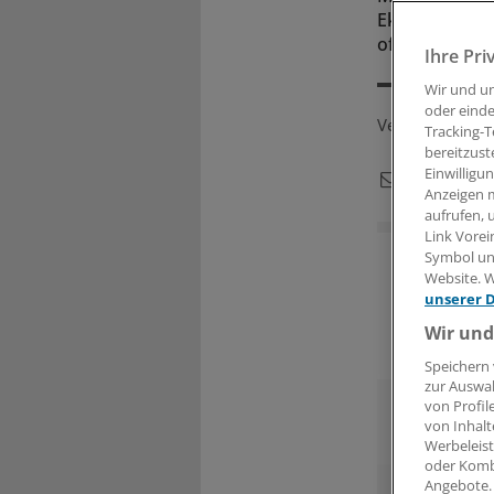
Ekzemen komme
offenhalten.
Ihre Pri
Wir und u
oder einde
Veröffentlicht:
Tracking-T
bereitzust
Einwilligu
Anzeigen m
aufrufen, 
Link Vorei
Symbol unt
Website. W
unserer 
Wir und
Speichern 
zur Auswah
Augen auf b
von Profil
Brillenkauf!
von Inhalt
Werbeleist
© Foto:ÄZ
oder Komb
Angebote.