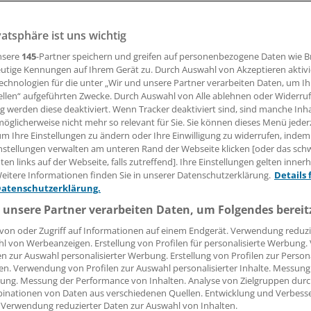
n. Wer keine Kontaktlinsen möchte, sollte beim Brillenk
vatsphäre ist uns wichtig
nsere
145
-Partner speichern und greifen auf personenbezogene Daten wie 
utige Kennungen auf Ihrem Gerät zu. Durch Auswahl von Akzeptieren aktivi
10.06.2008, 12:13 Uhr
echnologien für die unter „Wir und unsere Partner verarbeiten Daten, um I
ellen“ aufgeführten Zwecke. Durch Auswahl von Alle ablehnen oder Widerruf
ng werden diese deaktiviert. Wenn Tracker deaktiviert sind, sind manche Inh
öglicherweise nicht mehr so relevant für Sie. Sie können dieses Menü jeder
um Ihre Einstellungen zu ändern oder Ihre Einwilligung zu widerrufen, indem
Schätzungen zufolge haben etwa zwei Prozen
nstellungen verwalten am unteren Rand der Webseite klicken [oder das sc
en links auf der Webseite, falls zutreffend]. Ihre Einstellungen gelten inner
Brillenträger Kontaktekzeme, teilt das Deu
eitere Informationen finden Sie in unserer Datenschutzerklärung.
Details 
Kreuz aus Marburg mit. Die Ausschläge tret
Datenschutzerklärung.
an den Auflagepunkten der Brille auf, aber 
 unsere Partner verarbeiten Daten, um Folgendes bereit
Irritationen an und um die Augenlider sind 
Symptome. Meist entstehen sie durch Fassu
von oder Zugriff auf Informationen auf einem Endgerät. Verwendung reduzi
l von Werbeanzeigen. Erstellung von Profilen für personalisierte Werbung
Nickel und Kupfer enthalten. Allergiker soll
eim
en zur Auswahl personalisierter Werbung. Erstellung von Profilen zur Person
Brillenkauf auf die Materialien achten.
en. Verwendung von Profilen zur Auswahl personalisierter Inhalte. Messung
ung. Messung der Performance von Inhalten. Analyse von Zielgruppen durch
inationen von Daten aus verschiedenen Quellen. Entwicklung und Verbess
 Verwendung reduzierter Daten zur Auswahl von Inhalten.