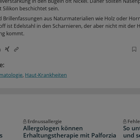
llverstärkung in den Bügeln oft Nickel. Daher sollten Nase
 Silikon beschichtet sein.
nd Brillenfassungen aus Naturmaterialien wie Holz oder Horn
ff ist Edelstahl in den Scharnieren, der aber nicht mit der 
ng kommt.
e:
matologie
Haut-Krankheiten
Erdnussallergie
Fehl
Allergologen können
So un
s
Erhaltungstherapie mit Palforzia
und s