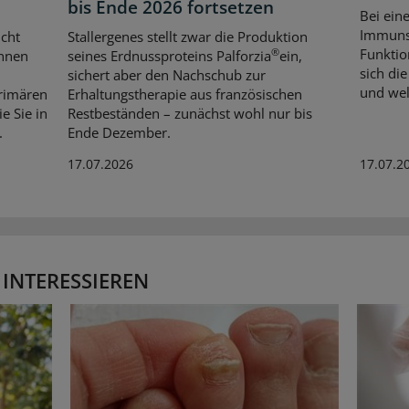
bis Ende 2026 fortsetzen
Bei ein
Immunsy
cht
Stallergenes stellt zwar die Produktion
Funktio
®
önnen
seines Erdnussproteins Palforzia
ein,
sich di
sichert aber den Nachschub zur
und wel
primären
Erhaltungstherapie aus französischen
e Sie in
Restbeständen – zunächst wohl nur bis
.
Ende Dezember.
17.07.2026
17.07.2
 INTERESSIEREN