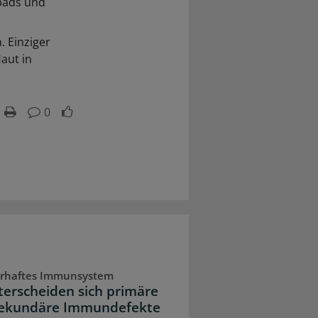
npads und
. Einziger
Haut in
0
erhaftes Immunsystem
terscheiden sich primäre
ekundäre Immundefekte