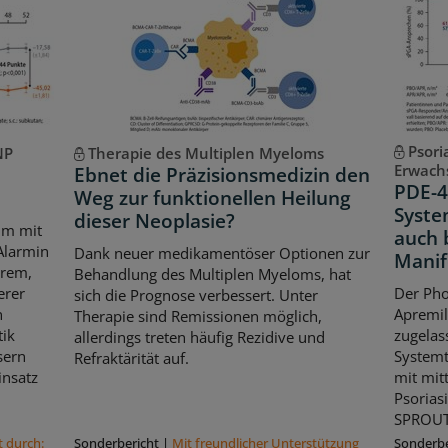
Psori
NP
Therapie des Multiplen Myeloms
Erwach
Ebnet die Präzisionsmedizin den
PDE-4
Weg zur funktionellen Heilung
Syste
dieser Neoplasie?
um mit
auch 
Alarmin
Dank neuer medikamentöser Optionen zur
Manif
erem,
Behandlung des Multiplen Myeloms, hat
erer
Der Ph
sich die Prognose verbessert. Unter
n
Apremila
Therapie sind Remissionen möglich,
ik
zugelass
allerdings treten häufig Rezidive und
sern
Systemt
Refraktärität auf.
insatz
mit mit
Psorias
SPROUT-
t durch:
Sonderbericht
|
Mit freundlicher Unterstützung
Sonderbe