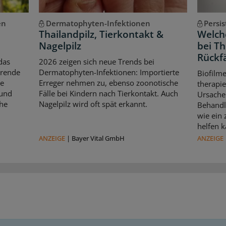
en
Dermatophyten-Infektionen
Persi
Thailandpilz, Tierkontakt &
Welche
Nagelpilz
bei T
Rückfä
das
2026 zeigen sich neue Trends bei
erende
Dermatophyten-Infektionen: Importierte
Biofilm
le
Erreger nehmen zu, ebenso zoonotische
therapie
 und
Fälle bei Kindern nach Tierkontakt. Auch
Ursache 
che
Nagelpilz wird oft spät erkannt.
Behandl
wie ein
helfen k
ANZEIGE
|
Bayer Vital GmbH
ANZEIGE