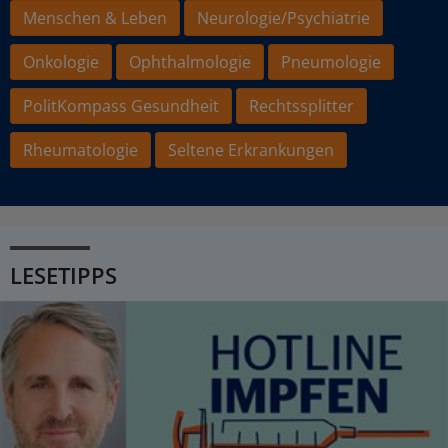
Menschen & Leben
Neurologie/Psychiatrie
Onkologie
Ophthalmologie
Pneumologie
PolitKompass Gesundheit
Rechtssplitter
Rheumatologie
Seltene Erkrankungen
LESETIPPS