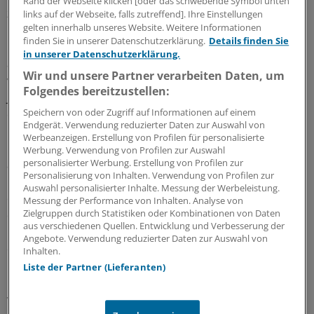
Rand der Webseite klicken [oder das schwebende Symbol unten
zwar sowohl für Lehr- als auch für Übungszwecke.
links auf der Webseite, falls zutreffend]. Ihre Einstellungen
gelten innerhalb unseres Website. Weitere Informationen
finden Sie in unserer Datenschutzerklärung.
Details finden Sie
Die erste Version des Atlas wurde auf dem US-
in unserer Datenschutzerklärung.
amerikanischen Radiologenkongress RSNA im Jahr 2010
Wir und unsere Partner verarbeiten Daten, um
vorgestellt. Seither die die Zahl der Nutzer von 4500 im
Folgendes bereitzustellen:
Jahr 2012 auf inzwischen über 22.000 gestiegen. Rund
Speichern von oder Zugriff auf Informationen auf einem
ein Viertel von ihnen sind Nutzer aus Europa.
Endgerät. Verwendung reduzierter Daten zur Auswahl von
Werbeanzeigen. Erstellung von Profilen für personalisierte
Kolokythas und Coy wollen den Online-Atlas weiter
Werbung. Verwendung von Profilen zur Auswahl
personalisierter Werbung. Erstellung von Profilen zur
ausbauen: Mehr CEUS (contrast-enhanced ultrasound)-
Personalisierung von Inhalten. Verwendung von Profilen zur
Bilder sollen bereit gestellt werden. Außerdem wird an
Auswahl personalisierter Inhalte. Messung der Werbeleistung.
einer App für Tablets und Smartphones gearbeitet. Ob
Messung der Performance von Inhalten. Analyse von
Zielgruppen durch Statistiken oder Kombinationen von Daten
diese Services ebenfalls kostenfrei bereit gestellt werden
aus verschiedenen Quellen. Entwicklung und Verbesserung der
können, hänge davon ab, wie sich die Spendensituation
Angebote. Verwendung reduzierter Daten zur Auswahl von
entwickele, so Kolokythas.
Inhalten.
Liste der Partner (Lieferanten)
Denn der Atlas "lebt" nicht nur von Bildern, die kostenlos
von Kollegen zur Verfügung gestellt werden, sondern