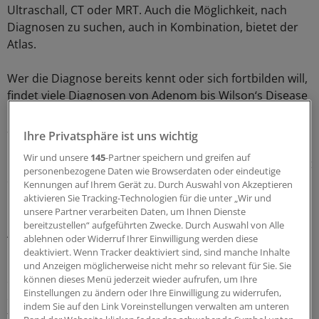
Ultraschall, CT oder MRT. Auch die Möglichkeit, nach
Diagnosen zu suchen, auch in Kombination, bietet der
Atlas.
Wer die Diagnose bereits kennt oder sich fortbilden will,
findet viele Diagnosen von Adenom bis Wilson‘s Disease
im Bereich "Category". Und auch hier gibt es Bilder für
alle drei bildgebenden Verfahren.
Ihre Privatsphäre ist uns wichtig
Wir und unsere
145
-Partner speichern und greifen auf
Darüber hinaus gibt es ein Quiz-Tool mit Kasuistiken, mit
personenbezogene Daten wie Browserdaten oder eindeutige
dem jeder seinen Kenntnisstand prüfen und erweitern
Kennungen auf Ihrem Gerät zu. Durch Auswahl von Akzeptieren
kann.
aktivieren Sie Tracking-Technologien für die unter „Wir und
unsere Partner verarbeiten Daten, um Ihnen Dienste
bereitzustellen“ aufgeführten Zwecke. Durch Auswahl von Alle
An App wird gebastelt
ablehnen oder Widerruf Ihrer Einwilligung werden diese
deaktiviert. Wenn Tracker deaktiviert sind, sind manche Inhalte
Der Atlas soll weder Bücher noch praktische Übungen
und Anzeigen möglicherweise nicht mehr so relevant für Sie. Sie
können dieses Menü jederzeit wieder aufrufen, um Ihre
ersetzen, wie Kolokythas betont. Das Ziel sei, eine
Einstellungen zu ändern oder Ihre Einwilligung zu widerrufen,
einfach zugängliche und ständig aktualisierte Bildquelle
indem Sie auf den Link Voreinstellungen verwalten am unteren
für Radiologen und andere Ärzte bereit zu stellen, und