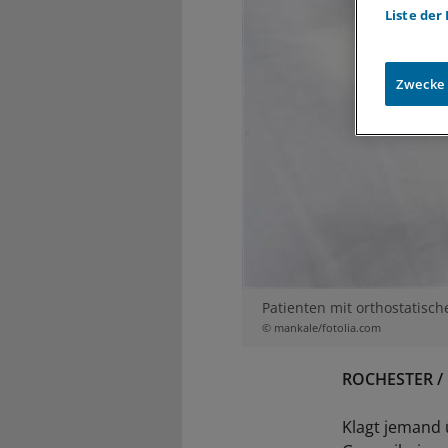
Liste der
Zwecke
Patienten mit orthostatis
© mankale/fotolia.com
ROCHESTER / 
Klagt jemand 