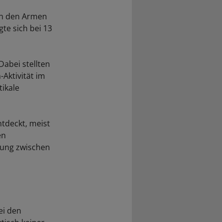
 in den Armen
te sich bei 13
abei stellten
Aktivität im
tikale
ntdeckt, meist
en
pung zwischen
ei den