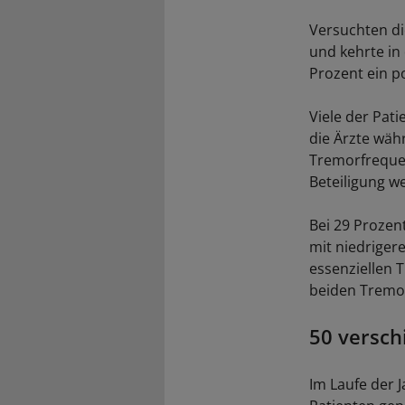
Versuchten di
und kehrte in
Prozent ein p
Viele der Pat
die Ärzte wäh
Tremorfrequen
Beteiligung w
Bei 29 Prozen
mit niedriger
essenziellen 
beiden Tremor
50 versc
Im Laufe der 