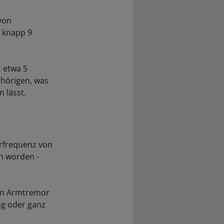
von
 knapp 9
, etwa 5
ehörigen, was
 lässt.
orfrequenz von
n worden -
ein Armtremor
ng oder ganz