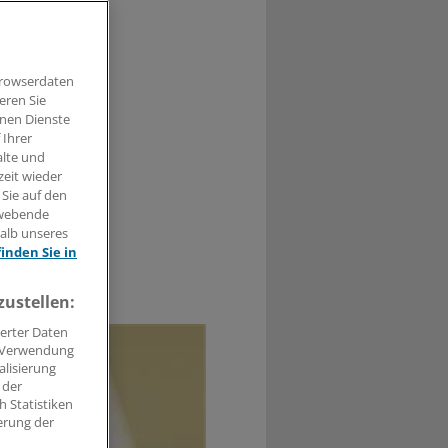
Ein Grund:
 Gummibeinen,
Browserdaten
eren Sie
hnen Dienste
 Ihrer
alte und
zeit wieder
 Sie auf den
hwebende
halb unseres
finden Sie in
0
zustellen:
erter Daten
. Verwendung
alisierung
 der
 Statistiken
erung der