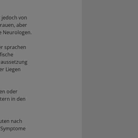
e jedoch von
Frauen, aber
ie Neurologen.
der sprachen
fische
raussetzung
er Liegen
ten oder
tern in den
nuten nach
ie Symptome