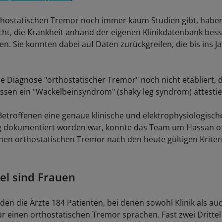
hostatischen Tremor noch immer kaum Studien gibt, haben
ht, die Krankheit anhand der eigenen Klinikdatenbank bess
en. Sie konnten dabei auf Daten zurückgreifen, die bis ins J
e Diagnose "orthostatischer Tremor" noch nicht etabliert, 
ssen ein "Wackelbeinsyndrom" (shaky leg syndrom) attestie
 Betroffenen eine genaue klinische und elektrophysiologisch
 dokumentiert worden war, konnte das Team um Hassan of
nen orthostatischen Tremor nach den heute gültigen Kriter
tel sind Frauen
den die Ärzte 184 Patienten, bei denen sowohl Klinik als a
ür einen orthostatischen Tremor sprachen. Fast zwei Dritte