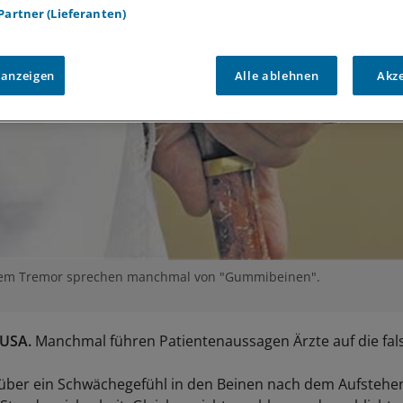
 Partner (Lieferanten)
 anzeigen
Alle ablehnen
Akz
chem Tremor sprechen manchmal von "Gummibeinen".
USA.
Manchmal führen Patientenaussagen Ärzte auf die fals
über ein Schwächegefühl in den Beinen nach dem Aufstehe