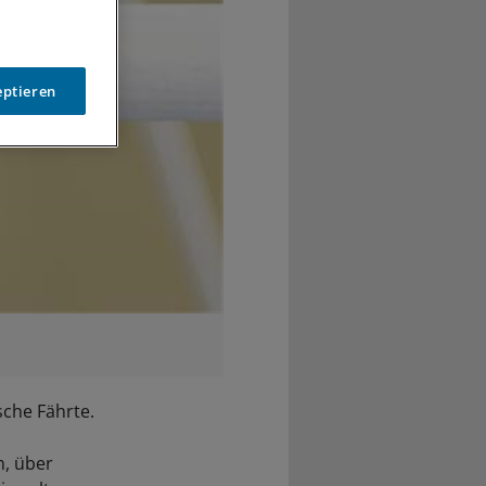
eptieren
che Fährte.
n, über