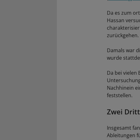
Da es zum ort
Hassan versuc
charakterisier
zurückgehen.
Damals war di
wurde stattde
Da bei vielen
Untersuchung
Nachhinein ei
feststellen.
Zwei Drit
Insgesamt fan
Ableitungen f