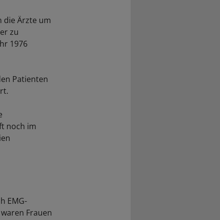
 die Ärzte um
er zu
ahr 1976
den Patienten
rt.
e
t noch im
ien
uch EMG-
l waren Frauen