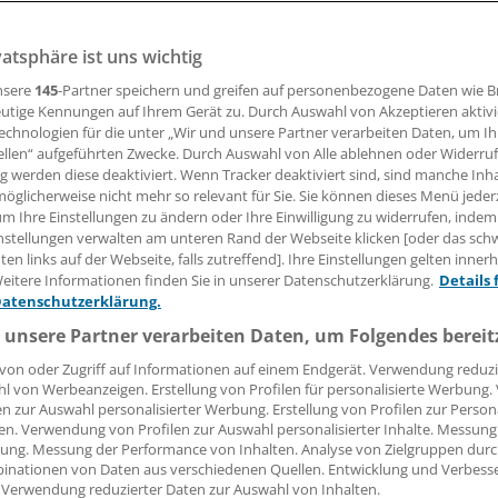
vatsphäre ist uns wichtig
ischer Tremor wird häufig erst nach vielen Jahren erkannt. 
n das Zittern in den Beinen nicht - sie sprechen eher von
nsere
145
-Partner speichern und greifen auf personenbezogene Daten wie 
rheit oder Muskelschwäche.
utige Kennungen auf Ihrem Gerät zu. Durch Auswahl von Akzeptieren aktivi
echnologien für die unter „Wir und unsere Partner verarbeiten Daten, um I
ellen“ aufgeführten Zwecke. Durch Auswahl von Alle ablehnen oder Widerruf
ng werden diese deaktiviert. Wenn Tracker deaktiviert sind, sind manche Inh
öglicherweise nicht mehr so relevant für Sie. Sie können dieses Menü jeder
ller
um Ihre Einstellungen zu ändern oder Ihre Einwilligung zu widerrufen, indem
nstellungen verwalten am unteren Rand der Webseite klicken [oder das sc
en links auf der Webseite, falls zutreffend]. Ihre Einstellungen gelten inner
29.02.2016, 05:03 Uhr
eitere Informationen finden Sie in unserer Datenschutzerklärung.
Details 
Datenschutzerklärung.
 unsere Partner verarbeiten Daten, um Folgendes bereit
von oder Zugriff auf Informationen auf einem Endgerät. Verwendung reduzi
l von Werbeanzeigen. Erstellung von Profilen für personalisierte Werbung
en zur Auswahl personalisierter Werbung. Erstellung von Profilen zur Person
en. Verwendung von Profilen zur Auswahl personalisierter Inhalte. Messung
ung. Messung der Performance von Inhalten. Analyse von Zielgruppen durch
inationen von Daten aus verschiedenen Quellen. Entwicklung und Verbess
 Verwendung reduzierter Daten zur Auswahl von Inhalten.