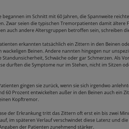
begannen im Schnitt mit 60 Jahren, die Spannweite reicht
ren. Zwar seien die typischen Tremorpatienten damit ältere 
en auch andere Altersgruppen betroffen sein, schreiben d
atienten erkannten tatsächlich ein Zittern in den Beinen o
 wackeligen Beinen. Andere nannten hingegen nur unspezi
 Standunsicherheit, Schwäche oder gar Schmerzen. Als Vo
ose durften die Symptome nur im Stehen, nicht im Sitzen od
 Patienten gingen sie zurück, wenn sie sich irgendwo anlehn
d 60 Prozent entwickelten außer in den Beinen auch ein Zit
einen Kopftremor.
se der Erkrankung tritt das Zittern oft erst ein bis zwei Mi
uf, im späteren Verlauf verschwindet diese Latenz und d
Angaben der Patienten zunehmend stärker.