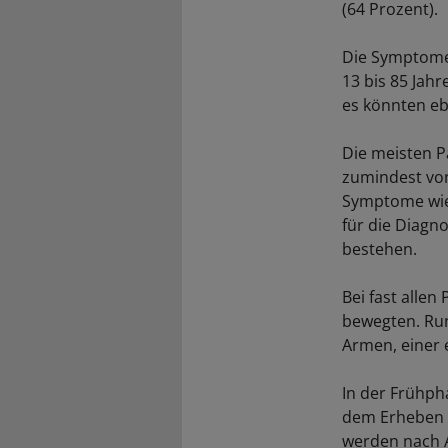
(64 Prozent).
Die Symptome 
13 bis 85 Jah
es könnten eb
Die meisten P
zumindest von
Symptome wie
für die Diagn
bestehen.
Bei fast allen
bewegten. Run
Armen, einer 
In der Frühpha
dem Erheben a
werden nach 