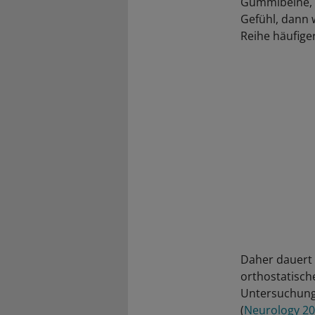
Gummibeine, S
Gefühl, dann 
Reihe häufige
Daher dauert e
orthostatisch
Untersuchung 
(
Neurology 201