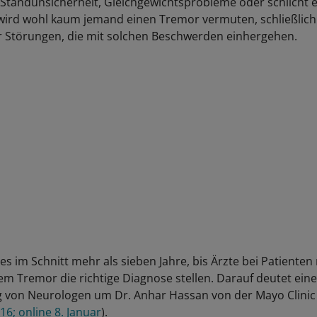
tandunsicherheit, Gleichgewichtsprobleme oder schlicht e
wird wohl kaum jemand einen Tremor vermuten, schließlich 
r Störungen, die mit solchen Beschwerden einhergehen.
s im Schnitt mehr als sieben Jahre, bis Ärzte bei Patienten
em Tremor die richtige Diagnose stellen. Darauf deutet eine
von Neurologen um Dr. Anhar Hassan von der Mayo Clinic 
6; online 8. Januar
).