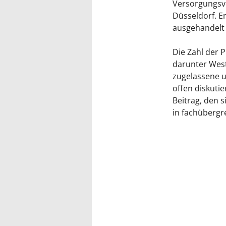
Versorgungsve
Düsseldorf. E
ausgehandelt
Die Zahl der 
darunter Westf
zugelassene un
offen diskutie
Beitrag, den s
in fachübergr