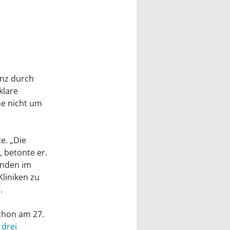
enz durch
klare
he nicht um
e. „Die
, betonte er.
unden im
liniken zu
.
chon am 27.
 drei