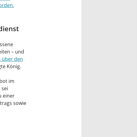
orden.
dienst
ossene
iten – und
h über den
te König.
ebot im
 sei
u einer
trags sowie