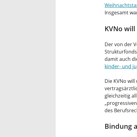
Weihnachtsta
Insgesamt war
KVNo will
Der von der V
Strukturfonds
damit auch di
kinder- und j
Die KVNo will
vertragsärztli
gleichzeitig 
„progressive
des Berufsrec
Bindung an