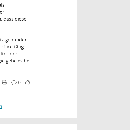
als
er
, dass diese
sitz gebunden
ffice tätig
teil der
ie gebe es bei
0
h