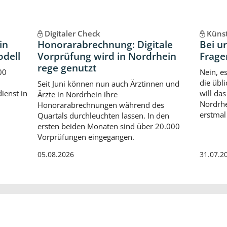
Digitaler Check
Künst
in
Honorarabrechnung: Digitale
Bei u
odell
Vorprüfung wird in Nordrhein
Frage
rege genutzt
00
Nein, e
die übl
Seit Juni können nun auch Ärztinnen und
dienst in
will da
Ärzte in Nordrhein ihre
Nordrhe
Honorarabrechnungen während des
erstmal
Quartals durchleuchten lassen. In den
ersten beiden Monaten sind über 20.000
Vorprüfungen eingegangen.
05.08.2026
31.07.2