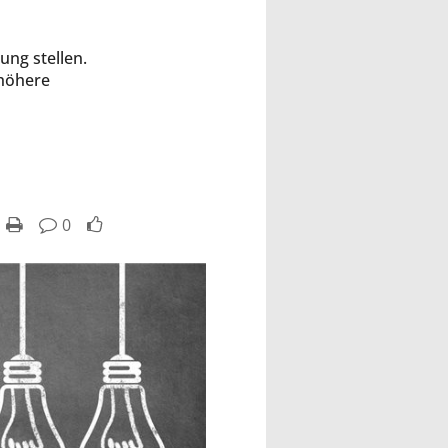
ung stellen.
 höhere
0