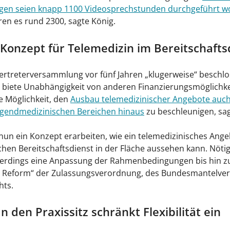
gen seien knapp 1100 Videosprechstunden durchgeführt w
en es rund 2300, sagte König.
 Konzept für Telemedizin im Bereitschafts
ertreterversammlung vor fünf Jahren „klugerweise“ beschl
 biete Unabhängigkeit von anderen Finanzierungsmöglichke
e Möglichkeit, den
Ausbau telemedizinischer Angebote auc
ugendmedizinischen Bereichen hinaus
zu beschleunigen, sag
 nun ein Konzept erarbeiten, wie ein telemedizinisches Ang
chen Bereitschaftsdienst in der Fläche aussehen kann. Nötig
allerdings eine Anpassung der Rahmenbedingungen bis hin z
n Reform“ der Zulassungsverordnung, des Bundesmantelver
hts.
 den Praxissitz schränkt Flexibilität ein