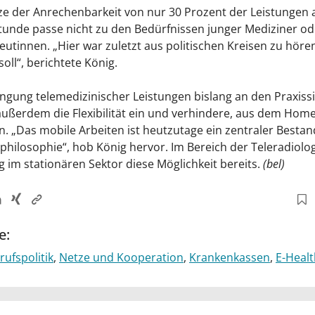
e der Anrechenbarkeit von nur 30 Prozent der Leistungen 
unde passe nicht zu den Bedürfnissen junger Mediziner od
utinnen. „Hier war zuletzt aus politischen Kreisen zu hören
soll“, berichtete König.
ingung telemedizinischer Leistungen bislang an den Praxis
außerdem die Flexibilität ein und verhindere, aus dem Homeo
n. „Das mobile Arbeiten ist heutzutage ein zentraler Bestand
philosophie“, hob König hervor. Im Bereich der Teleradiolog
 im stationären Sektor diese Möglichkeit bereits.
(bel)
e:
rufspolitik
Netze und Kooperation
Krankenkassen
E-Healt