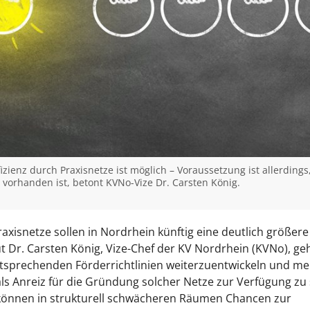
zienz durch Praxisnetze ist möglich – Voraussetzung ist allerdings,
 vorhanden ist, betont KVNo-Vize Dr. Carsten König.
axisnetze sollen in Nordrhein künftig eine deutlich größere 
ut Dr. Carsten König, Vize-Chef der KV Nordrhein (KVNo), geh
tsprechenden Förderrichtlinien weiterzuentwickeln und me
als Anreiz für die Gründung solcher Netze zur Verfügung zu s
können in strukturell schwächeren Räumen Chancen zur