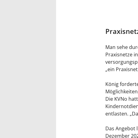
Praxisnet
Man sehe durc
Praxisnetze in
versorgungspo
„ein Praxisne
König fordert
Möglichkeiten,
Die KVNo hatt
Kindernotdien
entlasten. „D
Das Angebot l
Dezember 2022