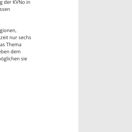
g der KVNo in
assen
egionen,
rzeit nur sechs
 das Thema
 Neben dem
möglichen sie