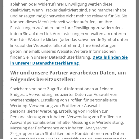
Auszahlungsquoten steigen – besonders in den
ablehnen oder Widerruf Ihrer Einwilligung werden diese
deaktiviert. Wenn Tracker deaktiviert sind, sind manche Inhalte
Stadtstaaten
und Anzeigen möglicherweise nicht mehr so relevant für Sie. Sie
Im ersten Quartal bringt die Entbudgetierung vor allem
können dieses Menü jederzeit wieder aufrufen, um Ihre
den Hausärztinnen und Hausärzten in den Stadtstaaten
Einstellungen zu ändern oder Ihre Einwilligung zu widerrufen,
indem Sie auf den Link Voreinstellungen verwalten am unteren
die erhofft hohen Auszahlungsquoten. Wie stark die
Rand der Webseite klicken [oder das schwebende Symbol unten
Honorarentwicklung in einzelnen KVen ausfällt, zeigt
links auf der Webseite, falls zutreffend]. Ihre Einstellungen
eine Umfrage der Ärzte Zeitung.
gelten innerhalb unseres Website. Weitere Informationen
finden Sie in unserer Datenschutzerklärung.
Details finden Sie
22.07.2026
in unserer Datenschutzerklärung.
Wir und unsere Partner verarbeiten Daten, um
Folgendes bereitzustellen:
Unterschiedliche Aussagen von KBV und gematik
Verschiebt sich der Test für den elektronischen
Speichern von oder Zugriff auf Informationen auf einem
Medikationsplan?
Endgerät. Verwendung reduzierter Daten zur Auswahl von
Werbeanzeigen. Erstellung von Profilen für personalisierte
Ab Mitte Juli soll der elektronische Medikationsplan
Werbung. Verwendung von Profilen zur Auswahl
getestet werden. Die KBV zweifelt, ob das gelingt. Die
personalisierter Werbung. Erstellung von Profilen zur
gematik zeigt sich zuversichtlich.
Personalisierung von Inhalten. Verwendung von Profilen zur
Auswahl personalisierter Inhalte. Messung der Werbeleistung.
30.06.2026
Messung der Performance von Inhalten. Analyse von
Zielgruppen durch Statistiken oder Kombinationen von Daten