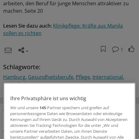
arbeiten, den Beruf für junge Menschen attraktiver zu
machen. Seite 20
Lesen Sie dazu auch:
Klinikpflege: Kräfte aus Manila
sollen es richten
1
Schlagworte:
Hamburg
Gesundheitsberufe
Pflege
International
Bedarfsplanung
Ihre Privatsphäre ist uns wichtig
Wir und unsere
145
-Partner speichern und greifen auf
personenbezogene Daten wie Browserdaten oder eindeutige
MEHR ZUM THEMA
Kennungen auf Ihrem Gerät zu. Durch Auswahl von Akzeptieren
aktivieren Sie Tracking-Technologien für die unter „Wir und
Umfrage unter KVen
unsere Partner verarbeiten Daten, um Ihnen Dienste
Erstes Quartal mit Entbudgetierung:
bereitzustellen“ aufgeführten Zwecke. Durch Auswahl von Alle