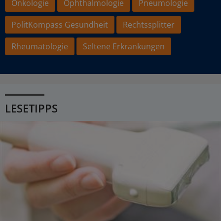
Onkologie
Ophthalmologie
Pneumologie
PolitKompass Gesundheit
Rechtssplitter
Rheumatologie
Seltene Erkrankungen
LESETIPPS