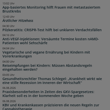
13:02 Uhr
App-basiertes Monitoring hilft Frauen mit metastasiertem
Brustkrebs
12:43 Uhr
Ärztlicher Hitzehass
04:30 Uhr
Pilzkeratitis: CRISPR-Test hilft bei unklaren Verdachtsfällen
04:16 Uhr
Anti-VEGF-Injektionen: Versäumte Termine kosten nAMD-
Patienten wohl Sehschärfe
04:04 Uhr
Vegetarische und vegane Ernährung bei Kindern mit
Vorerkrankungen
04:00 Uhr
Reiseimpfungen bei Kindern: Müssen Abstandsregeln
eingehalten werden?
03:05 Uhr
Gesundheitsrechtler Thomas Schlegel: „Krankheit wirkt wie
eine stille Rezession im Inneren der Wirtschaft“
06.08.2026
Praxisbesonderheiten in Zeiten des GKV-Spargesetzes:
Klarheit soll es in der kommenden Woche geben
06.08.2026
KBV und Krankenkassen präzisieren die neuen Regeln zur
Cannabistherapie