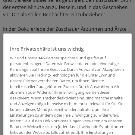
der ersten Minute an zu fesseln, und in das Geschehen
vor Ort als stillen Beobachter einzubeziehen“.
In der Doku erlebe der Zuschauer Ärztinnen und Ärzte
sowie Pflegekräfte der Berliner Charité, die mit
„maximalem Einsatz ihrer Profession folgen und sich
Ihre Privatsphäre ist uns wichtig
nicht davor scheuen, im kollegialen Gespräch ihre
Entscheidungen zu reflektieren“.
Wir und unsere
145
-Partner speichern und greifen auf
personenbezogene Daten wie Browserdaten oder eindeutige
Kennungen auf Ihrem Gerät zu. Durch Auswahl von Akzeptieren
Einblick in die Notlage auf Intensiv
aktivieren Sie Tracking-Technologien für die unter „Wir und
unsere Partner verarbeiten Daten, um Ihnen Dienste
Es würden Entscheidungen in einem Grenzbereich
bereitzustellen“ aufgeführten Zwecke. Durch Auswahl von Alle
ablehnen oder Widerruf Ihrer Einwilligung werden diese
getroffen, „stets in der Hoffnung, das Blatt noch
deaktiviert. Wenn Tracker deaktiviert sind, sind manche Inhalte
abwenden zu können“. Wer „Charité intensiv: Station 43“
und Anzeigen möglicherweise nicht mehr so relevant für Sie. Sie
gesehen habe, verstehe die Notlage auf den
können dieses Menü jederzeit wieder aufrufen, um Ihre
Intensivstationen der Kliniken in der Pandemie, so das
Einstellungen zu ändern oder Ihre Einwilligung zu widerrufen,
indem Sie auf den Link Voreinstellungen verwalten am unteren
Fazit der Jury zu „"Charité intensiv: Station 43“. Die Doku-
Rand der Webseite klicken [oder das schwebende Symbol unten
Serie wurde zuvor bereits mit dem Deutschen
links auf der Webseite, falls zutreffend]. Ihre Einstellungen