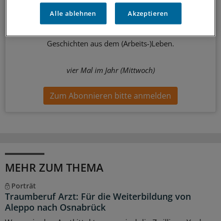
Außergewöhnliche Menschen, beeindruckende
Alle ablehnen
Akzeptieren
Persönlichkeiten und Kolleginnen und Kollegen, die etwas
Neues wagen: In diesem Newsletter erzählen wir
Geschichten aus dem (Arbeits-)Leben.
vier Mal im Jahr (Mittwoch)
Zum Abonnieren bitte anmelden
MEHR ZUM THEMA
Porträt
Traumberuf Arzt: Für die Weiterbildung von
Aleppo nach Osnabrück