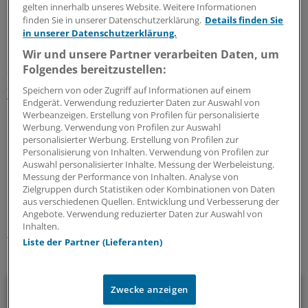
Fernsehpreis 2021 geehrt.
gelten innerhalb unseres Website. Weitere Informationen
finden Sie in unserer Datenschutzerklärung.
Details finden Sie
in unserer Datenschutzerklärung.
Der Hartmannbund vergibt seinen Film- und
Fernsehpreis seit 1966. Der Preis solle einen „Ansporn
Wir und unsere Partner verarbeiten Daten, um
setzen, dass die großen, mit dem lebenden Bild
Folgendes bereitzustellen:
arbeitenden Massenmedien in ihrer Darstellung der
Speichern von oder Zugriff auf Informationen auf einem
Wirklichkeit ärztlichen Handelns Rechnung tragen“,
Endgerät. Verwendung reduzierter Daten zur Auswahl von
Werbeanzeigen. Erstellung von Profilen für personalisierte
erklärte der Hartmannbund am Freitag via
Werbung. Verwendung von Profilen zur Auswahl
Pressemitteilung.
(hom)
personalisierter Werbung. Erstellung von Profilen zur
Personalisierung von Inhalten. Verwendung von Profilen zur
Auswahl personalisierter Inhalte. Messung der Werbeleistung.
0
Messung der Performance von Inhalten. Analyse von
Zielgruppen durch Statistiken oder Kombinationen von Daten
aus verschiedenen Quellen. Entwicklung und Verbesserung der
Schlagworte:
Angebote. Verwendung reduzierter Daten zur Auswahl von
Inhalten.
Gesellschaft
Klinik-Management
Corona
AINS
Liste der Partner (Lieferanten)
Ihr Newsletter zum Thema
Menschen & Leben
Zwecke anzeigen