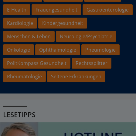
E-Health
Frauengesundheit
Gastroenterologie
Kardiologie
Kindergesundheit
Menschen & Leben
Neurologie/Psychiatrie
Onkologie
Ophthalmologie
Pneumologie
PolitKompass Gesundheit
Rechtssplitter
Rheumatologie
Seltene Erkrankungen
LESETIPPS