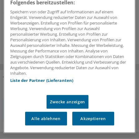
Folgendes bereitzustellen:
Die Sommerferien stehen kurz bevor. Bei aller Vorfreude
– Hitze stellt auch für Kinder und Jugendliche ein
Speichern von oder Zugriff auf Informationen auf einem
Endgerät. Verwendung reduzierter Daten zur Auswahl von
relevantes Gesundheitsrisiko dar. Was Ärzte
Werbeanzeigen. Erstellung von Profilen für personalisierte
berücksichtigen sollten und wie sie Eltern beraten
Werbung. Verwendung von Profilen zur Auswahl
können.
personalisierter Werbung. Erstellung von Profilen zur
Personalisierung von Inhalten. Verwendung von Profilen zur
26.06.2026
Auswahl personalisierter Inhalte. Messung der Werbeleistung.
Messung der Performance von Inhalten. Analyse von
Zielgruppen durch Statistiken oder Kombinationen von Daten
aus verschiedenen Quellen. Entwicklung und Verbesserung der
Angebote. Verwendung reduzierter Daten zur Auswahl von
Inhalten.
Liste der Partner (Lieferanten)
KOMMENTARE
Zwecke anzeigen
Sie müssen angemeldet sein, um einen Kommentar
verfassen zu können.
Alle ablehnen
Akzeptieren