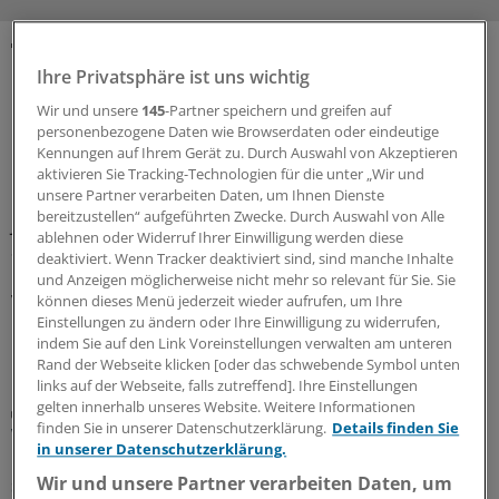
MEHR ZUM THEMA
Ihre Privatsphäre ist uns wichtig
Wir und unsere
145
-Partner speichern und greifen auf
Längsschnittliche Kohortenstudie
personenbezogene Daten wie Browserdaten oder eindeutige
Ist zu wenig Social Media auch nicht gut für
Kennungen auf Ihrem Gerät zu. Durch Auswahl von Akzeptieren
Kinder und Jugendliche?
aktivieren Sie Tracking-Technologien für die unter „Wir und
unsere Partner verarbeiten Daten, um Ihnen Dienste
Die Ergebnisse einer Befragung von Kindern und
bereitzustellen“ aufgeführten Zwecke. Durch Auswahl von Alle
Jugendlichen legen nahe, dass nicht nur eine hohe
ablehnen oder Widerruf Ihrer Einwilligung werden diese
Social-Media-Nutzung das Wohlbefinden trüben kann –
deaktiviert. Wenn Tracker deaktiviert sind, sind manche Inhalte
unter bestimmten Umständen ging auch eine
und Anzeigen möglicherweise nicht mehr so relevant für Sie. Sie
vollständige Abstinenz mit Nachteilen einher.
können dieses Menü jederzeit wieder aufrufen, um Ihre
Einstellungen zu ändern oder Ihre Einwilligung zu widerrufen,
13.07.2026
indem Sie auf den Link Voreinstellungen verwalten am unteren
Rand der Webseite klicken [oder das schwebende Symbol unten
links auf der Webseite, falls zutreffend]. Ihre Einstellungen
gelten innerhalb unseres Website. Weitere Informationen
Klimawandel und Gesundheit
finden Sie in unserer Datenschutzerklärung.
Details finden Sie
Warum Kinder und Jugendliche bei Hitze
in unserer Datenschutzerklärung.
besonders gefährdet sind – und wie man sie
schützen kann
Wir und unsere Partner verarbeiten Daten, um