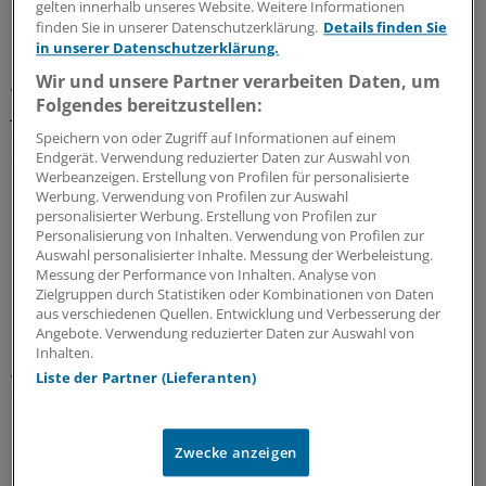
gelten innerhalb unseres Website. Weitere Informationen
finden Sie in unserer Datenschutzerklärung.
Details finden Sie
Hilfe über Familiengrenzen hinweg
in unserer Datenschutzerklärung.
Wir und unsere Partner verarbeiten Daten, um
Auf ihrer Flucht mitgenommen haben die Eltern eine 20-
Folgendes bereitzustellen:
jährige Frau. Sie ist nierenkrank und wohnt nun erst
einmal auch bei Tetyana Smetanyuk, die jeden Tag betet,
Speichern von oder Zugriff auf Informationen auf einem
Endgerät. Verwendung reduzierter Daten zur Auswahl von
dass ihrer Schwester in Charkiw nichts passiert.
Werbeanzeigen. Erstellung von Profilen für personalisierte
Werbung. Verwendung von Profilen zur Auswahl
Unterdessen versuchen viele Hilfsorganisationen, den
personalisierter Werbung. Erstellung von Profilen zur
Personalisierung von Inhalten. Verwendung von Profilen zur
Flüchtlingen an den Grenzen und den Menschen in der
Auswahl personalisierter Inhalte. Messung der Werbeleistung.
Ukraine zu helfen. Am Dienstag machte sich
Messung der Performance von Inhalten. Analyse von
beispielsweise ein Hilfstransport des Deutschen Roten
Zielgruppen durch Statistiken oder Kombinationen von Daten
aus verschiedenen Quellen. Entwicklung und Verbesserung der
Kreuzes von Schönefeld bei Berlin aus auf den Weg ins
Angebote. Verwendung reduzierter Daten zur Auswahl von
polnische Lublin. Außerdem kündigten viele
Inhalten.
Ärzteorganisationen an, Flüchtlingen und Kollegen in
Liste der Partner (Lieferanten)
der Ukraine helfen zu wollen.
0
Zwecke anzeigen