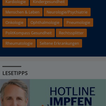
Kardiologie
Kindergesundheit
Menschen & Leben
Neurologie/Psychiatrie
Onkologie
Ophthalmologie
Pneumologie
PolitKompass Gesundheit
Rechtssplitter
Rheumatologie
Seltene Erkrankungen
LESETIPPS