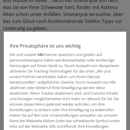
und Hunde im Keller“, berichtet Smetanyuk von dem,
was sie von ihrer Schwester hört. Kinder mit Asthma
litten schon unter Anfällen. Smetanyuk versuchte, über
das zum Glück noch funktionierende Telefon Tipps zur
Linderung zu geben.
Telefonische Hilfe bieten offenbar auch
Ihre Privatsphäre ist uns wichtig
russischsprachige Israelis an. Sie versuchen, den
Wir und unsere
145
-Partner speichern und greifen auf
Menschen in der Ukraine, die unter den Beschießungen
personenbezogene Daten wie Browserdaten oder eindeutige
und Bombardements leiden, psychologisch beizustehen,
Kennungen auf Ihrem Gerät zu. Durch Auswahl von Akzeptieren
erzählt die Berliner Kinderärztin.
aktivieren Sie Tracking-Technologien für die unter „Wir und
unsere Partner verarbeiten Daten, um Ihnen Dienste
bereitzustellen“ aufgeführten Zwecke. Durch Auswahl von Alle
Sie ist froh, dass es wenigstens ihren alten Eltern
ablehnen oder Widerruf Ihrer Einwilligung werden diese
gelungen ist, die Urkraine zu verlassen. Von Odessa aus
deaktiviert. Wenn Tracker deaktiviert sind, sind manche Inhalte
waren sie tagelang im Auto nach Deutschland
und Anzeigen möglicherweise nicht mehr so relevant für Sie. Sie
unterwegs – über Moldau, Rumänien, Ungarn und Polen.
können dieses Menü jederzeit wieder aufrufen, um Ihre
Einstellungen zu ändern oder Ihre Einwilligung zu widerrufen,
Dort hat Tetyana Smetanyuk die beiden in Empfang
indem Sie auf den Link Voreinstellungen verwalten am unteren
genommen. Am Montagmorgen um ein Uhr waren sie
Rand der Webseite klicken [oder das schwebende Symbol unten
endlich in Berlin.
links auf der Webseite, falls zutreffend]. Ihre Einstellungen