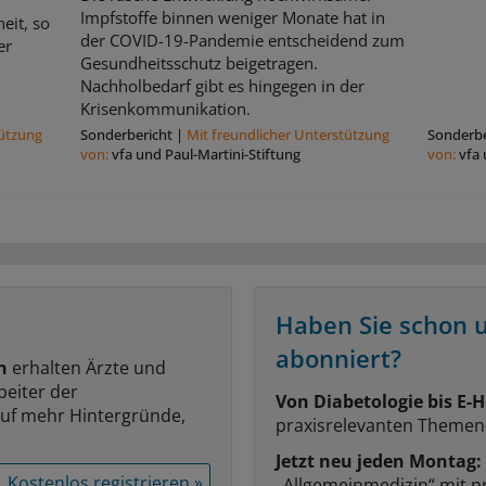
Impfstoffe binnen weniger Monate hat in
eit, so
der COVID-19-Pandemie entscheidend zum
er
Gesundheitsschutz beigetragen.
Nachholbedarf gibt es hingegen in der
Krisenkommunikation.
tützung
Sonderbericht
|
Mit freundlicher Unterstützung
Sonderbe
von:
vfa und Paul-Martini-Stiftung
von:
vfa 
Haben Sie schon 
abonniert?
n
erhalten Ärzte und
beiter der
Von Diabetologie bis E-H
auf mehr Hintergründe,
praxisrelevanten Themen
Jetzt neu jeden Montag:
Kostenlos registrieren »
„Allgemeinmedizin“ mit p