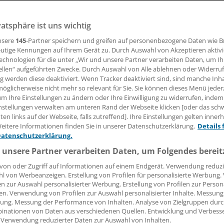
vatsphäre ist uns wichtig
02.10.2008, 05:00 Uhr
nsere
145
-Partner speichern und greifen auf personenbezogene Daten wie 
utige Kennungen auf Ihrem Gerät zu. Durch Auswahl von Akzeptieren aktivi
echnologien für die unter „Wir und unsere Partner verarbeiten Daten, um I
ellen“ aufgeführten Zwecke. Durch Auswahl von Alle ablehnen oder Widerruf
ieg der besonderen Art hat ein Paar in Italien ausgetrage
ng werden diese deaktiviert. Wenn Tracker deaktiviert sind, sind manche Inh
atze seiner Frau aus der Wohnung geworfen hatte, verklagt
öglicherweise nicht mehr so relevant für Sie. Sie können dieses Menü jeder
um Ihre Einstellungen zu ändern oder Ihre Einwilligung zu widerrufen, indem
chadenersatz in Höhe von 600 Euro.
nstellungen verwalten am unteren Rand der Webseite klicken [oder das sc
en links auf der Webseite, falls zutreffend]. Ihre Einstellungen gelten inner
seiner Frau in den Briefkasten pinkelte, hatte Alessandro M
eitere Informationen finden Sie in unserer Datenschutzerklärung.
Details 
 Kurzerhand setzte er das Tier auf den Balkon und sperrte e
Datenschutzerklärung.
 die Agentur Ananova berichtet. Laura M. war darüber so erz
 unsere Partner verarbeiten Daten, um Folgendes bereit
r Tierschutzorganisation klagte: Ihre Katze habe gefroren, g
von oder Zugriff auf Informationen auf einem Endgerät. Verwendung reduzi
ersucht, in die Wohnung zu gelangen. Die Organisation stren
l von Werbeanzeigen. Erstellung von Profilen für personalisierte Werbung
nd M. muss nun 600 Euro an seine Frau zahlen - des emotio
en zur Auswahl personalisierter Werbung. Erstellung von Profilen zur Person
en. Verwendung von Profilen zur Auswahl personalisierter Inhalte. Messung
, den sie durch sein Tun erlitten habe. Laura zeigte sich g
ung. Messung der Performance von Inhalten. Analyse von Zielgruppen durch
 ihre Ehe bedeutet, blieb im Dunkeln.
(Smi)
inationen von Daten aus verschiedenen Quellen. Entwicklung und Verbess
 Verwendung reduzierter Daten zur Auswahl von Inhalten.