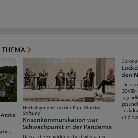
 THEMA
Corona
Lockd
den 
Die unm
COVID-1
Jugendl
gesundh
Herbstsymposium der Paul-Martini-
Lockdow
Stiftung
 Ärzte
sind nac
Krisenkommunikation war
Schwachpunkt in der Pandemie
scher,
Die rasche Entwicklung hochwirksamer