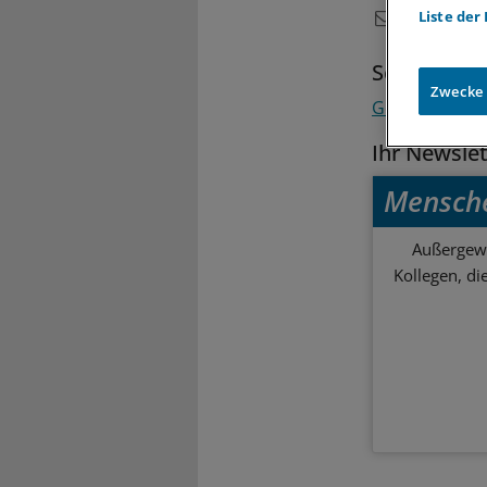
Liste der
Schlagwort
Zwecke
Gesellschaft
Ihr Newsle
Mensch
Außergewö
Kollegen, d