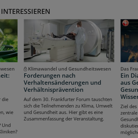
 INTERESSIEREN
swesen
Klimawandel und Gesundheitswesen
Das Fran
eit:
Forderungen nach
Ein D
Verhaltensänderungen und
aus Ge
Verhältnisprävention
Gesun
Wisse
 die
Auf dem 30. Frankfurter Forum tauschten
sich die Teilnehmenden zu Klima, Umwelt
Ziel des
n, wie
und Gesundheit aus. Hier gibt es eine
zentrale
Zusammenfassung der Veranstaltung.
Gesundhe
? Und
diskuti
liniken?
möglich