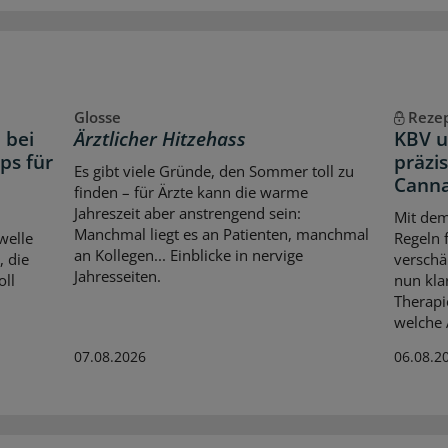
Glosse
Reze
 bei
Ärztlicher Hitzehass
KBV u
ps für
präzi
Es gibt viele Gründe, den Sommer toll zu
Canna
finden – für Ärzte kann die warme
Jahreszeit aber anstrengend sein:
Mit dem
Manchmal liegt es an Patienten, manchmal
welle
Regeln 
an Kollegen... Einblicke in nervige
, die
verschä
Jahresseiten.
oll
nun kla
Therapi
welche 
07.08.2026
06.08.2