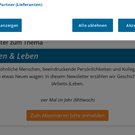
 Partner (Lieferanten)
e:
 anzeigen
Alle ablehnen
Akz
tter zum Thema
en & Leben
hnliche Menschen, beeindruckende Persönlichkeiten und Kolle
ie etwas Neues wagen: In diesem Newsletter erzählen wir Geschic
(Arbeits-)Leben.
vier Mal im Jahr (Mittwoch)
Zum Abonnieren bitte anmelden