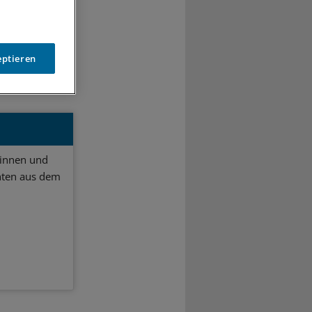
0
eptieren
ginnen und
hten aus dem