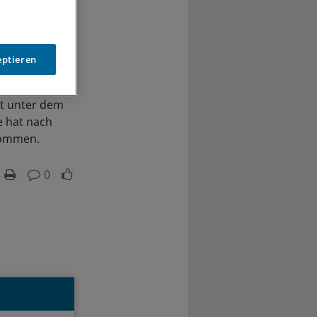
eptieren
ht unter dem
e hat nach
nommen.
0