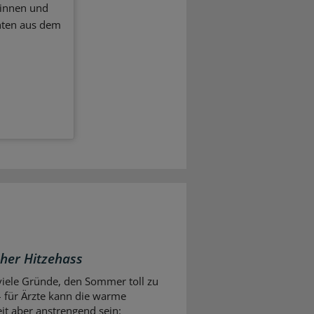
ginnen und
hten aus dem
cher Hitzehass
 viele Gründe, den Sommer toll zu
– für Ärzte kann die warme
eit aber anstrengend sein: