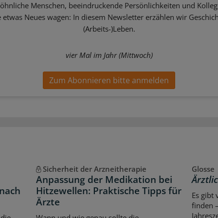
hnliche Menschen, beeindruckende Persönlichkeiten und Kolle
ie etwas Neues wagen: In diesem Newsletter erzählen wir Geschic
(Arbeits-)Leben.
vier Mal im Jahr (Mittwoch)
Zum Abonnieren bitte anmelden
Sicherheit der Arzneitherapie
Glosse
Anpassung der Medikation bei
Ärztli
 nach
Hitzewellen: Praktische Tipps für
Es gibt
Ärzte
finden 
Jahresz
 die
Wann und wie genau sollte die