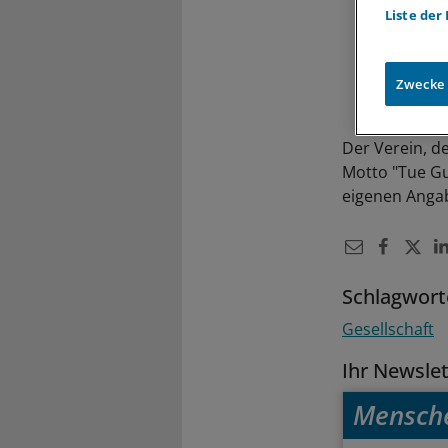
Liste der
Zwecke
Der Verein, d
Motto "Tue Gu
eigenen Anga
Schlagwort
Gesellschaft
Ihr Newsle
Mensch