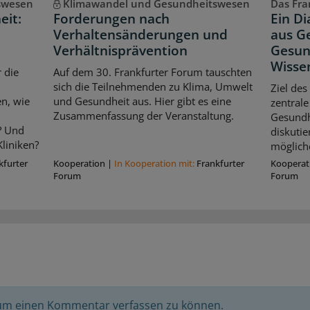
swesen
Klimawandel und Gesundheitswesen
Das Fran
eit:
Forderungen nach
Ein D
Verhaltensänderungen und
aus Ge
Verhältnisprävention
Gesun
Wisse
 die
Auf dem 30. Frankfurter Forum tauschten
sich die Teilnehmenden zu Klima, Umwelt
Ziel des
n, wie
und Gesundheit aus. Hier gibt es eine
zentrale
Zusammenfassung der Veranstaltung.
Gesundhe
? Und
diskuti
liniken?
möglich
kfurter
Kooperation
|
In Kooperation mit:
Frankfurter
Kooperat
Forum
Forum
 um einen Kommentar verfassen zu können.