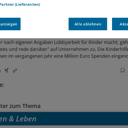
 Partner (Lieferanten)
 anzeigen
Alle ablehnen
Akz
er nach eigenen Angaben Lobbyarbeit für Kinder macht, ge
tes und rede darüber" auf Unternehmen zu. Die Kinderhilf
ben im vergangenen Jahr eine Million Euro Spenden einge
e:
tter zum Thema
en & Leben