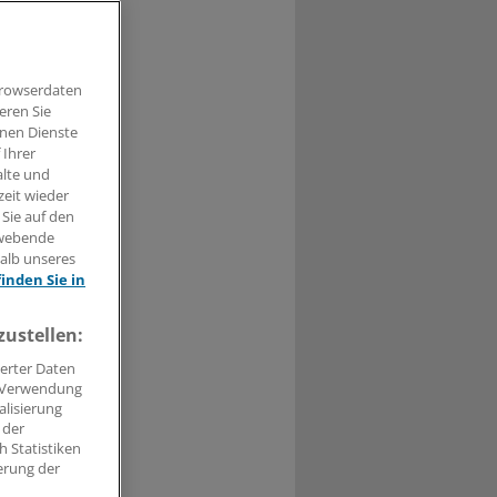
Browserdaten
eren Sie
0
hnen Dienste
 Ihrer
 seinen
alte und
zeit wieder
usgerichteten
 Sie auf den
hwebende
halb unseres
hen Interessen
finden Sie in
zustellen:
erter Daten
. Verwendung
alisierung
 der
 Statistiken
erung der