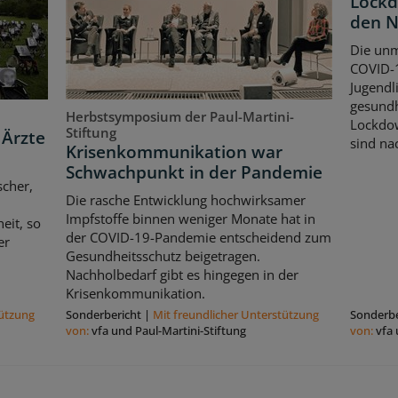
Lockd
den 
Die unm
COVID-1
Jugendl
gesundh
Herbstsymposium der Paul-Martini-
Lockdow
Stiftung
 Ärzte
sind nac
Krisenkommunikation war
Schwachpunkt in der Pandemie
scher,
Die rasche Entwicklung hochwirksamer
Impfstoffe binnen weniger Monate hat in
eit, so
der COVID-19-Pandemie entscheidend zum
er
Gesundheitsschutz beigetragen.
Nachholbedarf gibt es hingegen in der
Krisenkommunikation.
tützung
Sonderbericht
|
Mit freundlicher Unterstützung
Sonderbe
von:
vfa und Paul-Martini-Stiftung
von:
vfa 