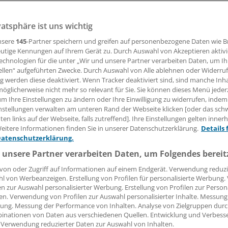
vatsphäre ist uns wichtig
04.06.2008, 16:44 Uhr
nsere
145
-Partner speichern und greifen auf personenbezogene Daten wie 
utige Kennungen auf Ihrem Gerät zu. Durch Auswahl von Akzeptieren aktivi
echnologien für die unter „Wir und unsere Partner verarbeiten Daten, um I
ellen“ aufgeführten Zwecke. Durch Auswahl von Alle ablehnen oder Widerruf
 Der Deutsche Spendenrat hat die Deutsche Kinderhilfe aus
ng werden diese deaktiviert. Wenn Tracker deaktiviert sind, sind manche Inh
öglicherweise nicht mehr so relevant für Sie. Sie können dieses Menü jeder
chlossen. Im Zentrum der Kritik stehen die wirtschaftlich a
um Ihre Einstellungen zu ändern oder Ihre Einwilligung zu widerrufen, indem
nstellungen verwalten am unteren Rand der Webseite klicken [oder das sc
en links auf der Webseite, falls zutreffend]. Ihre Einstellungen gelten inner
es um die Frage, wie weit die Verquickung von wirtschaftlic
eitere Informationen finden Sie in unserer Datenschutzerklärung.
Details 
Datenschutzerklärung.
 Engagement bei einem gemeinnützigen Verein gehen darf.
 unsere Partner verarbeiten Daten, um Folgendes bereit
von oder Zugriff auf Informationen auf einem Endgerät. Verwendung reduzi
l von Werbeanzeigen. Erstellung von Profilen für personalisierte Werbung
en zur Auswahl personalisierter Werbung. Erstellung von Profilen zur Person
en. Verwendung von Profilen zur Auswahl personalisierter Inhalte. Messung
ung. Messung der Performance von Inhalten. Analyse von Zielgruppen durch
inationen von Daten aus verschiedenen Quellen. Entwicklung und Verbess
 Verwendung reduzierter Daten zur Auswahl von Inhalten.