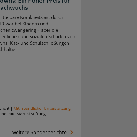
owns: Ein hoher Preis für
Nachwuchs
ittelbare Krankheitslast durch
9 war bei Kindern und
ichen zwar gering – aber die
eitlichen und sozialen Schäden von
ns, Kita- und Schulschließungen
hhaltig.
richt
|
Mit freundlicher Unterstützung
und Paul-Martini-Stiftung
weitere Sonderberichte