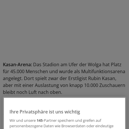
Kasan-Arena:
Das Stadion am Ufer der Wolga hat Platz
für 45.000 Menschen und wurde als Multifunktionsarena
angelegt. Dort spielt zwar der Erstligist Rubin Kasan,
aber mit einer Auslastung von knapp 10.000 Zuschauern
bleibt noch Luft nach oben.
Fischt-Stadion:
Nach den Olympischen Winterspielen
Ihre Privatsphäre ist uns wichtig
2014, dem Confed Cup 2017 und der WM stehen vorerst
keine sportlichen Großereignisse mehr in Sotschi an.
Wir und unsere
145
-Partner speichern und greifen auf
personenbezogene Daten wie Browserdaten oder eindeutige
Einen Erstligisten hat der Badeort am Schwarzen Meer