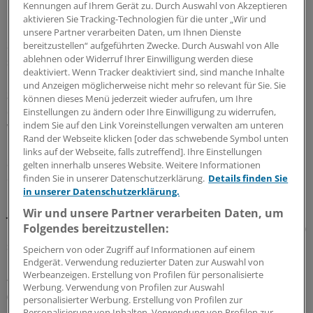
Kennungen auf Ihrem Gerät zu. Durch Auswahl von Akzeptieren
nicht. Vor wenigen Monaten wurde der Profiverein
aktivieren Sie Tracking-Technologien für die unter „Wir und
Dynamo St. Petersburg aus der zweiten Liga in den FK
unsere Partner verarbeiten Daten, um Ihnen Dienste
Sotschi umgewandelt — doch die Fanbase dürfte noch
bereitzustellen“ aufgeführten Zwecke. Durch Auswahl von Alle
ablehnen oder Widerruf Ihrer Einwilligung werden diese
sehr dünn sein.
deaktiviert. Wenn Tracker deaktiviert sind, sind manche Inhalte
und Anzeigen möglicherweise nicht mehr so relevant für Sie. Sie
St. Petersburg-Stadion:
Mit fast einer Milliarde Euro ist
können dieses Menü jederzeit wieder aufrufen, um Ihre
die neu gebaute Arena in St. Petersburg das teuerste
Einstellungen zu ändern oder Ihre Einwilligung zu widerrufen,
indem Sie auf den Link Voreinstellungen verwalten am unteren
WM-Stadion. Die Ränge zu füllen, dürfte in der
Rand der Webseite klicken [oder das schwebende Symbol unten
Metropole an der Newa ein Leichtes sein, denn in dem
links auf der Webseite, falls zutreffend]. Ihre Einstellungen
Stadion mit 67.000 Plätzen spielt Zenit St. Petersburg,
gelten innerhalb unseres Website. Weitere Informationen
einer der erfolgreichsten russischen Vereine.
finden Sie in unserer Datenschutzerklärung.
Details finden Sie
in unserer Datenschutzerklärung.
Jekaterinburg-Arena:
Das Stadion wird nach der WM
Wir und unsere Partner verarbeiten Daten, um
Folgendes bereitzustellen:
umgebaut, die Zahl der Plätze wird von 35.000 auf 25.000
sinken — für Spiele des Heimatvereins FK Ural.
Speichern von oder Zugriff auf Informationen auf einem
Endgerät. Verwendung reduzierter Daten zur Auswahl von
Werbeanzeigen. Erstellung von Profilen für personalisierte
- Kaliningrad-Stadion:
Die Ostseemetropole Kaliningrad
Werbung. Verwendung von Profilen zur Auswahl
(früher Königsberg) gehört zu den Städten, die keinen
personalisierter Werbung. Erstellung von Profilen zur
Personalisierung von Inhalten. Verwendung von Profilen zur