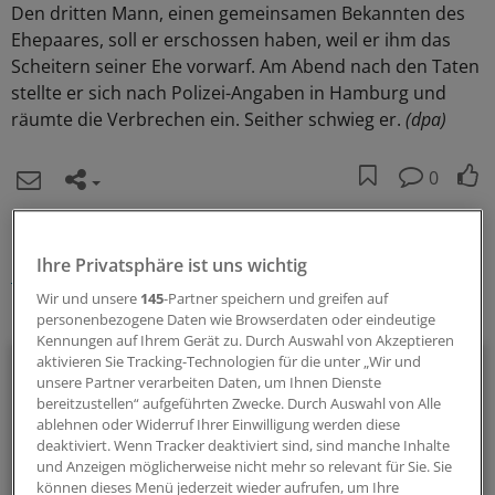
Den dritten Mann, einen gemeinsamen Bekannten des
Ehepaares, soll er erschossen haben, weil er ihm das
Scheitern seiner Ehe vorwarf. Am Abend nach den Taten
stellte er sich nach Polizei-Angaben in Hamburg und
räumte die Verbrechen ein. Seither schwieg er.
(dpa)
0
Schlagworte:
Ihre Privatsphäre ist uns wichtig
Gesellschaft
Recht
Schleswig-Holstein
Zahnmedizin
Wir und unsere
145
-Partner speichern und greifen auf
Ihr Newsletter zum Thema
personenbezogene Daten wie Browserdaten oder eindeutige
Kennungen auf Ihrem Gerät zu. Durch Auswahl von Akzeptieren
Menschen & Leben
aktivieren Sie Tracking-Technologien für die unter „Wir und
unsere Partner verarbeiten Daten, um Ihnen Dienste
bereitzustellen“ aufgeführten Zwecke. Durch Auswahl von Alle
Außergewöhnliche Menschen, beeindruckende
ablehnen oder Widerruf Ihrer Einwilligung werden diese
Persönlichkeiten und Kolleginnen und Kollegen, die etwas
deaktiviert. Wenn Tracker deaktiviert sind, sind manche Inhalte
und Anzeigen möglicherweise nicht mehr so relevant für Sie. Sie
Neues wagen: In diesem Newsletter erzählen wir
können dieses Menü jederzeit wieder aufrufen, um Ihre
Geschichten aus dem (Arbeits-)Leben.