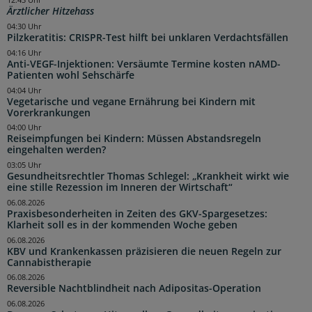
12:43 Uhr
Ärztlicher Hitzehass
04:30 Uhr
Pilzkeratitis: CRISPR-Test hilft bei unklaren Verdachtsfällen
04:16 Uhr
Anti-VEGF-Injektionen: Versäumte Termine kosten nAMD-
Patienten wohl Sehschärfe
04:04 Uhr
Vegetarische und vegane Ernährung bei Kindern mit
Vorerkrankungen
04:00 Uhr
Reiseimpfungen bei Kindern: Müssen Abstandsregeln
eingehalten werden?
03:05 Uhr
Gesundheitsrechtler Thomas Schlegel: „Krankheit wirkt wie
eine stille Rezession im Inneren der Wirtschaft“
06.08.2026
Praxisbesonderheiten in Zeiten des GKV-Spargesetzes:
Klarheit soll es in der kommenden Woche geben
06.08.2026
KBV und Krankenkassen präzisieren die neuen Regeln zur
Cannabistherapie
06.08.2026
Reversible Nachtblindheit nach Adipositas-Operation
06.08.2026