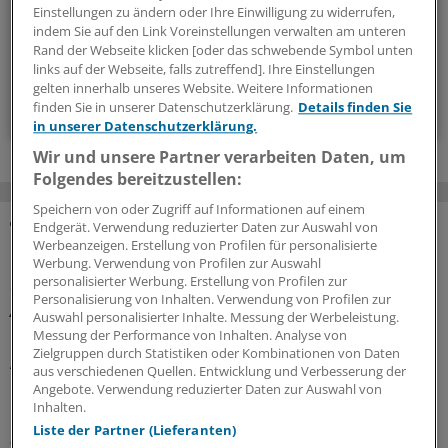
Einstellungen zu ändern oder Ihre Einwilligung zu widerrufen,
indem Sie auf den Link Voreinstellungen verwalten am unteren
Rand der Webseite klicken [oder das schwebende Symbol unten
vier Mal im Jahr (Mittwoch)
links auf der Webseite, falls zutreffend]. Ihre Einstellungen
gelten innerhalb unseres Website. Weitere Informationen
Zum Abonnieren bitte anmelden
finden Sie in unserer Datenschutzerklärung.
Details finden Sie
in unserer Datenschutzerklärung.
Wir und unsere Partner verarbeiten Daten, um
Folgendes bereitzustellen:
Speichern von oder Zugriff auf Informationen auf einem
Endgerät. Verwendung reduzierter Daten zur Auswahl von
MEHR ZUM THEMA
Werbeanzeigen. Erstellung von Profilen für personalisierte
Werbung. Verwendung von Profilen zur Auswahl
personalisierter Werbung. Erstellung von Profilen zur
Glosse
Personalisierung von Inhalten. Verwendung von Profilen zur
Ärztlicher Hitzehass
Auswahl personalisierter Inhalte. Messung der Werbeleistung.
Messung der Performance von Inhalten. Analyse von
Es gibt viele Gründe, den Sommer toll zu finden – für
Zielgruppen durch Statistiken oder Kombinationen von Daten
Ärzte kann die warme Jahreszeit aber anstrengend sein:
aus verschiedenen Quellen. Entwicklung und Verbesserung der
Manchmal liegt es an Patienten, manchmal an Kollegen...
Angebote. Verwendung reduzierter Daten zur Auswahl von
Einblicke in nervige Jahresseiten.
Inhalten.
Liste der Partner (Lieferanten)
07.08.2026