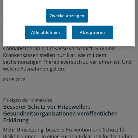
Zwecke anzeigen
Rezept
KBV und Krankenkassen präzisieren die neuen
Regeln zur Cannabistherapie
Alle ablehnen
Akzeptieren
Mit dem GKV-Spargesetz wurden auch die Regeln für die
Cannabistherapie auf Kasse verschärft. KBV und
Krankenkassen stellen nun klar, wie mit dem
sechsmonatigen Therapieversuch zu verfahren ist. Und
welche Ausnahmen gelten.
06.08.2026
Folgen der Klimakrise
Besserer Schutz vor Hitzewellen:
Gesundheitsorganisationen veröffentlichen
Erklärung
Mehr Umsetzung, bessere Prävention und Schutz für
Risikogruppen – in einer Europa-Erklärung fordern über