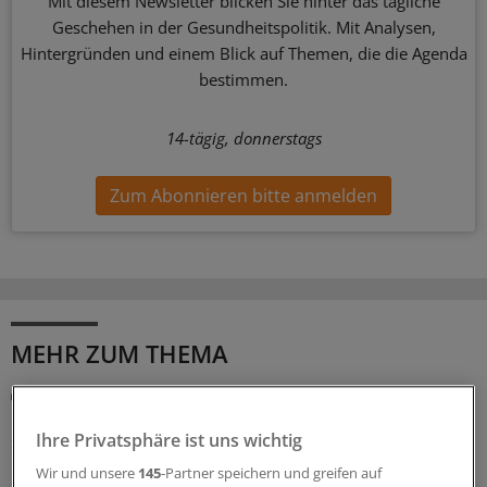
Mit diesem Newsletter blicken Sie hinter das tägliche
Geschehen in der Gesundheitspolitik. Mit Analysen,
Hintergründen und einem Blick auf Themen, die die Agenda
bestimmen.
14-tägig, donnerstags
Zum Abonnieren bitte anmelden
MEHR ZUM THEMA
Beitragssatzstabilisierungsgesetz
GKV-Spargesetz tritt in Kraft: Welche Neuerungen
sofort greifen
Ihre Privatsphäre ist uns wichtig
Das umstrittene GKV-Spargesetz ist in Kraft getreten.
Wir und unsere
145
-Partner speichern und greifen auf