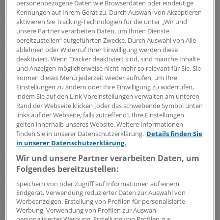
personenbezogene Daten wie Browserdaten oder eindeutige
Das bedeutet auch, dass schon jetzt einige Regelungen
Kennungen auf Ihrem Gerät zu. Durch Auswahl von Akzeptieren
der Arzneitherapie gelten – unter anderem das Aus der
aktivieren Sie Tracking-Technologien für die unter „Wir und
Homöopathie auf Kosten der GKV.
unsere Partner verarbeiten Daten, um Ihnen Dienste
bereitzustellen“ aufgeführten Zwecke. Durch Auswahl von Alle
03.08.2026
ablehnen oder Widerruf Ihrer Einwilligung werden diese
deaktiviert. Wenn Tracker deaktiviert sind, sind manche Inhalte
und Anzeigen möglicherweise nicht mehr so relevant für Sie. Sie
OECD-Studie
können dieses Menü jederzeit wieder aufrufen, um Ihre
Primärversorgung: Wie viel Steuerung und
Einstellungen zu ändern oder Ihre Einwilligung zu widerrufen,
Eigenbeteiligung sollen es denn sein?
indem Sie auf den Link Voreinstellungen verwalten am unteren
Rand der Webseite klicken [oder das schwebende Symbol unten
Für das geplante Primärversorgungssystem in
links auf der Webseite, falls zutreffend]. Ihre Einstellungen
Deutschland gibt es viele Erfahrungen im Ausland. Ein
gelten innerhalb unseres Website. Weitere Informationen
Ratschlag an die Koalition und den designierten
finden Sie in unserer Datenschutzerklärung.
Details finden Sie
in unserer Datenschutzerklärung.
Gesundheitsminister Carsten Linnemann lautet: Bitte
viel Zeit für die Umsetzung mitbringen!
Wir und unsere Partner verarbeiten Daten, um
Folgendes bereitzustellen:
28.07.2026
Speichern von oder Zugriff auf Informationen auf einem
Endgerät. Verwendung reduzierter Daten zur Auswahl von
Werbeanzeigen. Erstellung von Profilen für personalisierte
Lipidmanagement
Werbung. Verwendung von Profilen zur Auswahl
LDL-Cholesterin: Neue US-Leitlinie führt wieder
personalisierter Werbung. Erstellung von Profilen zur