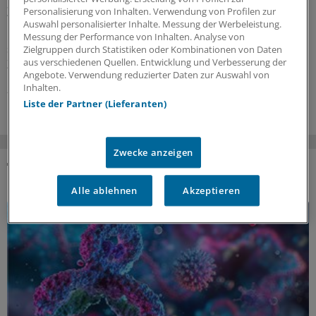
Zielwerte ein
Personalisierung von Inhalten. Verwendung von Profilen zur
Auswahl personalisierter Inhalte. Messung der Werbeleistung.
Die aktualisierte US-Leitlinie zur Dyslipidämie gleicht sich
Messung der Performance von Inhalten. Analyse von
stark der europäischen Leitlinie an: Die LDL-Cholesterin-
Zielgruppen durch Statistiken oder Kombinationen von Daten
Zielwerte stehen wieder im Fokus.
aus verschiedenen Quellen. Entwicklung und Verbesserung der
Angebote. Verwendung reduzierter Daten zur Auswahl von
Inhalten.
21.07.2026
Liste der Partner (Lieferanten)
Zwecke anzeigen
DAS KÖNNTE SIE AUCH INTERESSIEREN
Alle ablehnen
Akzeptieren