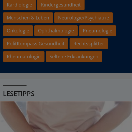
Kardiologie
Kindergesundheit
Menschen & Leben
Neurologie/Psychiatrie
Onkologie
Ophthalmologie
Pneumologie
PolitKompass Gesundheit
Rechtssplitter
Rheumatologie
Seltene Erkrankungen
LESETIPPS