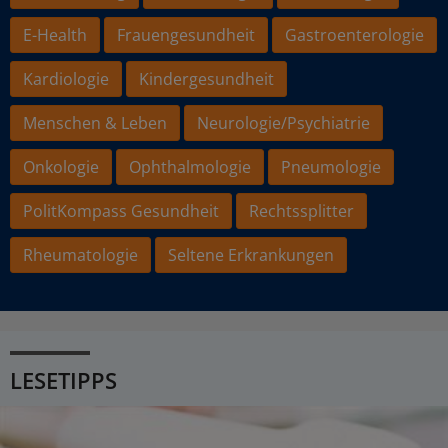
E-Health
Frauengesundheit
Gastroenterologie
Kardiologie
Kindergesundheit
Menschen & Leben
Neurologie/Psychiatrie
Onkologie
Ophthalmologie
Pneumologie
PolitKompass Gesundheit
Rechtssplitter
Rheumatologie
Seltene Erkrankungen
LESETIPPS