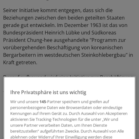
Seiner Initiative kommt entgegen, dass sich die
Beziehungen zwischen den beiden geteilten Staaten
gerade gut entwickeln. Im Dezember 1963 ist das von
Bundespräsident Heinrich Lübke und Südkoreas
Präsident Chung-hee ausgehandelte "Programm zur
vorübergehenden Beschäftigung von koreanischen
Bergarbeitern im westdeutschen Steinkohlebergbau" in
Kraft getreten.
Darauf aufbauend wird eine Initiative zur Beschäftigung
koreanischer Krankenschwestern in Deutschland
vereinbart. Auf die in Südkorea geschalteten Anzeigen
Ihre Privatsphäre ist uns wichtig
bewerben sich landesweit etwa 600 gut ausgebildete,
Wir und unsere
145
-Partner speichern und greifen auf
ledige und kinderlose Krankenschwestern.
personenbezogene Daten wie Browserdaten oder eindeutige
Kennungen auf Ihrem Gerät zu. Durch Auswahl von Akzeptieren
aktivieren Sie Tracking-Technologien für die unter „Wir und
Der Vertrag, den sie für ihre Arbeit in deutschen Kliniken
unsere Partner verarbeiten Daten, um Ihnen Dienste
unterzeichnen, sieht eine 48-Stunden-Woche vor. Mit
bereitzustellen“ aufgeführten Zwecke. Durch Auswahl von Alle
400 DM monatlich erhalten sie genauso viel Lohn wie
ablehnen oder Widerruf Ihrer Einwilligung werden diese