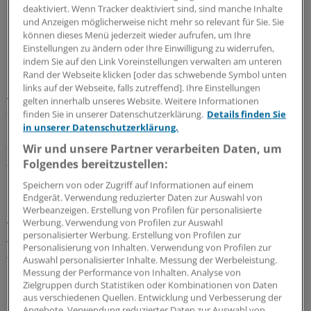
deaktiviert. Wenn Tracker deaktiviert sind, sind manche Inhalte
ihre deutschen Kolleginnen. Nach einem 20-stündigen
und Anzeigen möglicherweise nicht mehr so relevant für Sie. Sie
Flug landen am 31. Januar 1966 die ersten 128
können dieses Menü jederzeit wieder aufrufen, um Ihre
koreanischen Krankenschwestern am Frankfurter
Einstellungen zu ändern oder Ihre Einwilligung zu widerrufen,
Flughafen.
indem Sie auf den Link Voreinstellungen verwalten am unteren
Rand der Webseite klicken [oder das schwebende Symbol unten
links auf der Webseite, falls zutreffend]. Ihre Einstellungen
Auf der Landebahn werden sie mit einem Transparent
gelten innerhalb unseres Website. Weitere Informationen
auf Koreanisch und Deutsch willkommen geheißen. In
finden Sie in unserer Datenschutzerklärung.
Details finden Sie
der Eile hat man bei "Deutschland" das S vergessen,
in unserer Datenschutzerklärung.
aber das fällt erst auf, als das Begrüßungsfoto in den
Wir und unsere Partner verarbeiten Daten, um
Zeitungen erscheint.
Folgendes bereitzustellen:
Speichern von oder Zugriff auf Informationen auf einem
Empfang im Kaisersaal
Endgerät. Verwendung reduzierter Daten zur Auswahl von
Werbeanzeigen. Erstellung von Profilen für personalisierte
Werbung. Verwendung von Profilen zur Auswahl
Vom Flughafen geht es direkt zum Frankfurter Römer,
personalisierter Werbung. Erstellung von Profilen zur
wo die jungen Frauen, im traditionellen,
Personalisierung von Inhalten. Verwendung von Profilen zur
farbenprächtigen Hanbok gekleidet, im Kaisersaal
Auswahl personalisierter Inhalte. Messung der Werbeleistung.
Messung der Performance von Inhalten. Analyse von
empfangen werden. Der Frankfurter Oberbürgermeister
Zielgruppen durch Statistiken oder Kombinationen von Daten
Professor Willi Brundert lässt es sich nicht nehmen, die
aus verschiedenen Quellen. Entwicklung und Verbesserung der
Gäste persönlich zu begrüßen. Zum Abschied verspricht
Angebote. Verwendung reduzierter Daten zur Auswahl von