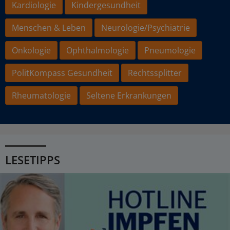
Kardiologie
Kindergesundheit
Menschen & Leben
Neurologie/Psychiatrie
Onkologie
Ophthalmologie
Pneumologie
PolitKompass Gesundheit
Rechtssplitter
Rheumatologie
Seltene Erkrankungen
LESETIPPS