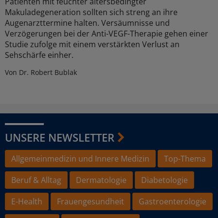
Patienten mit feuchter altersbedingter
Makuladegeneration sollten sich streng an ihre
Augenarzttermine halten. Versäumnisse und
Verzögerungen bei der Anti-VEGF-Therapie gehen einer
Studie zufolge mit einem verstärkten Verlust an
Sehschärfe einher.
Von Dr. Robert Bublak
UNSERE NEWSLETTER
Allgemeinmedizin und Innere Medizin
Top-Thema
Beruf & Alltag
Dermatologie
Diabetologie
E-Health
Frauengesundheit
Gastroenterologie