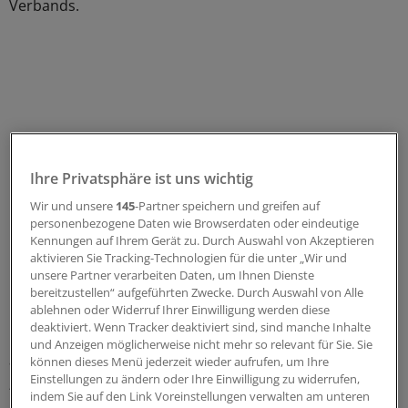
Verbands.
Ihre Privatsphäre ist uns wichtig
Wir und unsere
145
-Partner speichern und greifen auf
personenbezogene Daten wie Browserdaten oder eindeutige
Kennungen auf Ihrem Gerät zu. Durch Auswahl von Akzeptieren
aktivieren Sie Tracking-Technologien für die unter „Wir und
unsere Partner verarbeiten Daten, um Ihnen Dienste
Ein solcher Schritt belaste Wirtschaft und Arbeitgeber
bereitzustellen“ aufgeführten Zwecke. Durch Auswahl von Alle
ablehnen oder Widerruf Ihrer Einwilligung werden diese
noch stärker als bisher – und bedeute damit auch einen
deaktiviert. Wenn Tracker deaktiviert sind, sind manche Inhalte
massiven Wettbewerbsnachteil Deutschlands in der
und Anzeigen möglicherweise nicht mehr so relevant für Sie. Sie
aktuell stattfindenden „Neuverteilung der Arbeitswelt“.
können dieses Menü jederzeit wieder aufrufen, um Ihre
Einstellungen zu ändern oder Ihre Einwilligung zu widerrufen,
„Der Standort Deutschland muss wettbewerbsfähig
indem Sie auf den Link Voreinstellungen verwalten am unteren
bleiben“, betonte Brossardt.