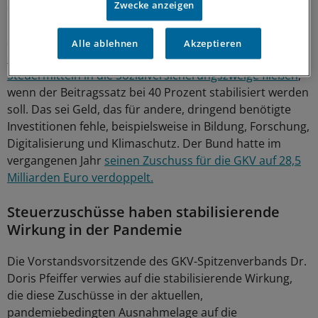
Zwecke anzeigen
der Friedrich-Alexander-Universität Erlangen-Nürnberg.
Seinen Berechnungen zufolge müssten in Summe
über
Alle ablehnen
Akzeptieren
die nächsten vier Jahre zusätzlich 144 Milliarden Euro an
Steuermitteln in die Sozialversicherungszweige fließen
,
wenn der Beitragssatz bei 40 Prozent stabilisiert werden
soll. Das sei Geld, das für andere, dringend benötigte
Investitionen fehle, beispielsweise in Bildung, Forschung,
Digitalisierung und Klimaschutz. Der Bund hatte im
vergangenen Jahr
seinen Zuschuss für die GKV auf 28,5
Milliarden Euro verdoppelt.
Steuerzuschüsse haben stabilisierende
Wirkung in der Pandemie
Die Vorstandsvorsitzende des GKV-Spitzenverbands Dr.
Doris Pfeiffer verwies auf die stabilisierende Wirkung,
die diese Zuschüsse in der aktuellen,
pandemiebedingten Ausnahmelage auf die