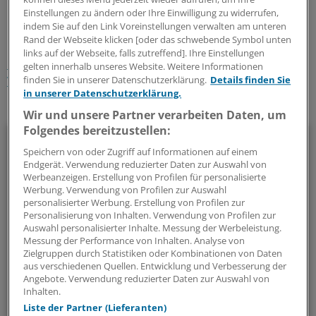
0
Einstellungen zu ändern oder Ihre Einwilligung zu widerrufen,
indem Sie auf den Link Voreinstellungen verwalten am unteren
Schlagworte:
Rand der Webseite klicken [oder das schwebende Symbol unten
links auf der Webseite, falls zutreffend]. Ihre Einstellungen
Psychotherapeutische Versorgung
Berufspolitik
gelten innerhalb unseres Website. Weitere Informationen
Vertragsarztrecht
finden Sie in unserer Datenschutzerklärung.
Details finden Sie
in unserer Datenschutzerklärung.
Ihr Newsletter zum Thema
Wir und unsere Partner verarbeiten Daten, um
Folgendes bereitzustellen:
Politik & Debatte
Speichern von oder Zugriff auf Informationen auf einem
Endgerät. Verwendung reduzierter Daten zur Auswahl von
Mit diesem Newsletter blicken Sie hinter das tägliche
Werbeanzeigen. Erstellung von Profilen für personalisierte
Geschehen in der Gesundheitspolitik. Mit Analysen,
Werbung. Verwendung von Profilen zur Auswahl
personalisierter Werbung. Erstellung von Profilen zur
Hintergründen und einem Blick auf Themen, die die Agenda
Personalisierung von Inhalten. Verwendung von Profilen zur
bestimmen.
Auswahl personalisierter Inhalte. Messung der Werbeleistung.
Messung der Performance von Inhalten. Analyse von
Zielgruppen durch Statistiken oder Kombinationen von Daten
14-tägig, donnerstags
aus verschiedenen Quellen. Entwicklung und Verbesserung der
Angebote. Verwendung reduzierter Daten zur Auswahl von
Inhalten.
Zum Abonnieren bitte anmelden
Liste der Partner (Lieferanten)