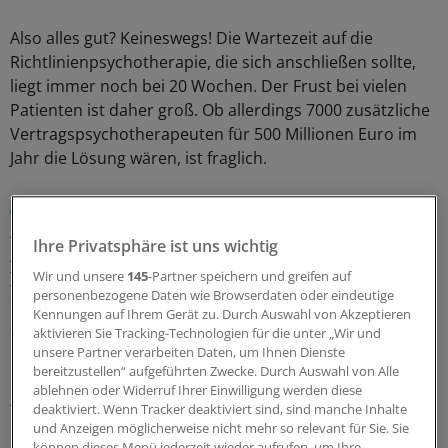
Also alles gut? Keineswegs! Die Wartezeit auf die
Richtlinienpsychotherapie, die sich anschließen sollte,
liegt immer noch bei 20 Wochen. Der Frust bei vielen
Patienten ist daher groß. Ob allerdings 7000 zusätzliche
Vertragspsychotherapeuten für 500 Millionen Euro im
Jahr die Lösung wären, ist fraglich.
Anreize, eine Psychotherapie von vornherein so zu
strukturieren, dass die Patienten bereits mit weniger als
Ihre Privatsphäre ist uns wichtig
30 Stunden "gesund" sind, könnten die Kapazität der
Therapeuten ebenfalls vergrößern.
Positive Beispiele
Wir und unsere
145
-Partner speichern und greifen auf
personenbezogene Daten wie Browserdaten oder eindeutige
dafür, dass das möglich ist, gibt es. Darauf ließe sich
Kennungen auf Ihrem Gerät zu. Durch Auswahl von Akzeptieren
aufbauen.
aktivieren Sie Tracking-Technologien für die unter „Wir und
unsere Partner verarbeiten Daten, um Ihnen Dienste
bereitzustellen“ aufgeführten Zwecke. Durch Auswahl von Alle
Lesen Sie dazu auch:
Psychotherapeuten: KBV lobt
ablehnen oder Widerruf Ihrer Einwilligung werden diese
schnellen Terminservice
deaktiviert. Wenn Tracker deaktiviert sind, sind manche Inhalte
und Anzeigen möglicherweise nicht mehr so relevant für Sie. Sie
können dieses Menü jederzeit wieder aufrufen, um Ihre