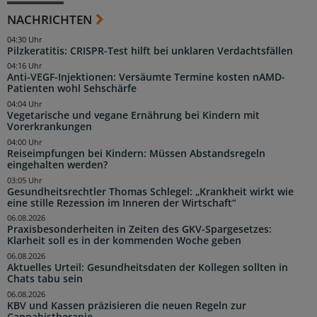
NACHRICHTEN
04:30 Uhr
Pilzkeratitis: CRISPR-Test hilft bei unklaren Verdachtsfällen
04:16 Uhr
Anti-VEGF-Injektionen: Versäumte Termine kosten nAMD-
Patienten wohl Sehschärfe
04:04 Uhr
Vegetarische und vegane Ernährung bei Kindern mit
Vorerkrankungen
04:00 Uhr
Reiseimpfungen bei Kindern: Müssen Abstandsregeln
eingehalten werden?
03:05 Uhr
Gesundheitsrechtler Thomas Schlegel: „Krankheit wirkt wie
eine stille Rezession im Inneren der Wirtschaft“
06.08.2026
Praxisbesonderheiten in Zeiten des GKV-Spargesetzes:
Klarheit soll es in der kommenden Woche geben
06.08.2026
Aktuelles Urteil: Gesundheitsdaten der Kollegen sollten in
Chats tabu sein
06.08.2026
KBV und Kassen präzisieren die neuen Regeln zur
Cannabistherapie