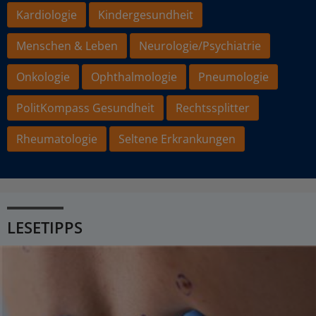
Kardiologie
Kindergesundheit
Menschen & Leben
Neurologie/Psychiatrie
Onkologie
Ophthalmologie
Pneumologie
PolitKompass Gesundheit
Rechtssplitter
Rheumatologie
Seltene Erkrankungen
LESETIPPS