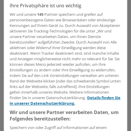
Straub: „Deutschland hat mehr Ärzte und noch mehr
Ihre Privatsphäre ist uns wichtig
Pflegekräfte als die anderen OECD-Länder, aber eben
auch überproportional mehr Krankenhausbetten.“ Die
Wir und unsere
145
-Partner speichern und greifen auf
personenbezogene Daten wie Browserdaten oder eindeutige
Bundesländer müssten schon deshalb möglichst rasch
Kennungen auf Ihrem Gerät zu. Durch Auswahl von Akzeptieren
für „Strukturveränderungen“ in der stationären
aktivieren Sie Tracking-Technologien für die unter „Wir und
Versorgung sorgen.
unsere Partner verarbeiten Daten, um Ihnen Dienste
bereitzustellen“ aufgeführten Zwecke. Durch Auswahl von Alle
ablehnen oder Widerruf Ihrer Einwilligung werden diese
Die Krankenhausplanung unter
deaktiviert. Wenn Tracker deaktiviert sind, sind manche Inhalte
Qualitätsgesichtspunkten sei ordnungspolitisch
und Anzeigen möglicherweise nicht mehr so relevant für Sie. Sie
abzusichern und dürfe nicht der steuernden
können dieses Menü jederzeit wieder aufrufen, um Ihre
Einstellungen zu ändern oder Ihre Einwilligung zu widerrufen,
Anreizwirkung des Fallpauschalen-Systems überlassen
indem Sie auf den Link Voreinstellungen verwalten am unteren
werden, betont Straub in seinem Beitrag.
Rand der Webseite klicken [oder das schwebende Symbol unten
links auf der Webseite, falls zutreffend]. Ihre Einstellungen
KBV wirbt für Intersektorale Zenren
gelten innerhalb unseres Website. Weitere Informationen
finden Sie in unserer Datenschutzerklärung.
Details finden Sie
in unserer Datenschutzerklärung.
Die Diskussion über eine Umwandlung kleinerer Kliniken
in ambulante Versorgungszentren ist nicht neu. So hat
Wir und unsere Partner verarbeiten Daten, um
Folgendes bereitzustellen:
die Kassenärztliche Bundesvereinigung (KBV)
gemeinsam mit der Krankenhaus-Management-
Speichern von oder Zugriff auf Informationen auf einem