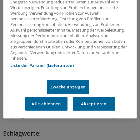
Gesellschaft Oberender AG und der Universität
Endgerät. Verwendung reduzierter Daten zur Auswahl von
Werbeanzeigen. Erstellung von Profilen für personalisierte
Bayreuth
ein entsprechendes Konzept mit dem Namen
Werbung. Verwendung von Profilen zur Auswahl
„Intersektorale Gesundheitszentren“ (IGZ) entwickelt.
personalisierter Werbung. Erstellung von Profilen zur
Personalisierung von Inhalten. Verwendung von Profilen zur
Auswahl personalisierter Inhalte. Messung der Werbeleistung.
Angepeilt sind dabei Kliniken mit weniger als 150 Betten.
Messung der Performance von Inhalten. Analyse von
Dort könnten nach einer erfolgreichen Umwandlung
Zielgruppen durch Statistiken oder Kombinationen von Daten
Hausärzte und Internisten, aber auch Chirurgen,
aus verschiedenen Quellen. Entwicklung und Verbesserung der
Angebote. Verwendung reduzierter Daten zur Auswahl von
Patienten ambulant versorgen, mit der Möglichkeit zur
Inhalten.
kurzstationären Aufnahme.
(hom)
Liste der Partner (Lieferanten)
LESEN SIE DAZU AUCH:
Zwecke anzeigen
Kommentar zu Klinikschließungen
Länder, hört die Signale!
Alle ablehnen
Akzeptieren
0
Schlagworte: